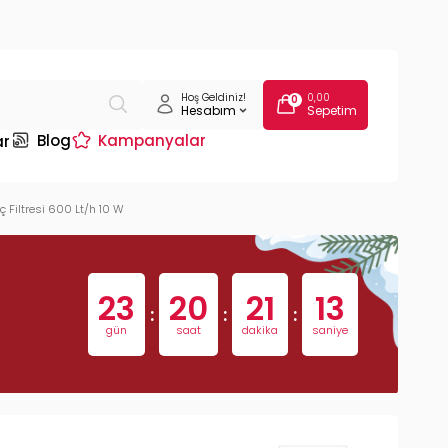
Hoş Geldiniz!
0,00
0
Hesabım
Sepetim
Blog
Kampanyalar
ar
Filtresi 600 Lt/h 10 W
23
20
21
12
:
:
:
gün
saat
dakika
saniye