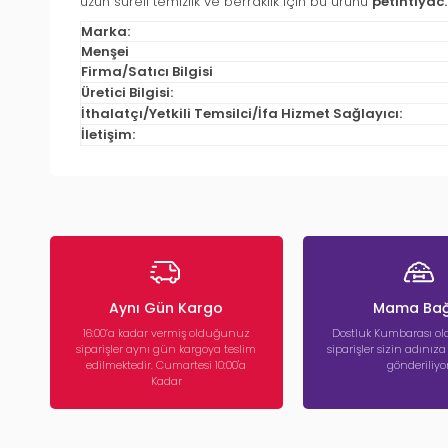
uzun süreli temizlik ve berraklık için bu ürünü
petihtiyac
Marka:
Menşei
Firma/Satıcı Bilgisi
Üretici Bilgisi:
İthalatçı/Yetkili Temsilci/İfa Hizmet Sağlayıcı:
İletişim:
Aynı Gün Kargo
Mama Bağ
16:00’a kadar vermiş olduğunuz
Dostluk Kumbarası ola
siparişler aynı gün kargoya teslim
siparişler sizin adınız
edilmektedir. Cumartesi 10:00'a
gönderiliyor
Kadar