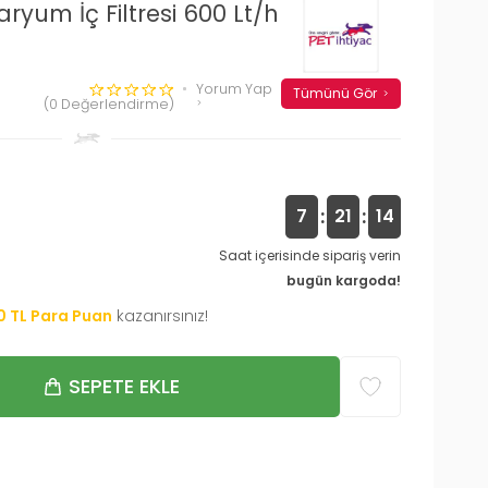
yum İç Filtresi 600 Lt/h
Yorum Yap
Tümünü Gör
(0 Değerlendirme)
:
:
7
21
13
Saat içerisinde sipariş verin
bugün kargoda!
0
TL Para Puan
kazanırsınız!
SEPETE EKLE