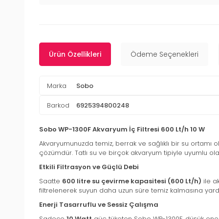
Ürün Özellikleri
Ödeme Seçenekleri
Marka
Sobo
Barkod
6925394800248
Sobo WP-1300F Akvaryum İç Filtresi 600 Lt/h 10 W
Akvaryumunuzda temiz, berrak ve sağlıklı bir su ortamı o
çözümdür. Tatlı su ve birçok akvaryum tipiyle uyumlu olan b
Etkili Filtrasyon ve Güçlü Debi
Saatte
600 litre su çevirme kapasitesi (600 Lt/h)
ile a
filtrelenerek suyun daha uzun süre temiz kalmasına yardı
Enerji Tasarruflu ve Sessiz Çalışma
Sadece
10 Watt
güç tüketen Sobo WP-1300F, düşük enerj