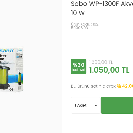
Sobo WP-1300F Akvar
10 W
Ürün Kodu :
162-
59006.03
1.500,00
TL
%30
1.050,00
TL
INDIRIMLI
Bu ürünü satın alarak
42.0