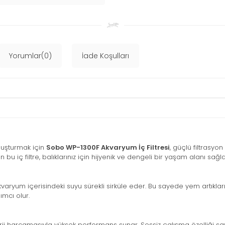
Yorumlar(0)
İade Koşulları
luşturmak için
Sobo WP-1300F Akvaryum İç Filtresi
, güçlü filtrasyo
u iç filtre, balıklarınız için hijyenik ve dengeli bir yaşam alanı sağla
kvaryum içerisindeki suyu sürekli sirküle eder. Bu sayede yem artıkları, 
mcı olur.
i harcamasıyla yüksek performans sunar. Sessiz çalışma özelliği sa