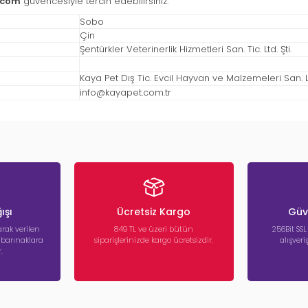
.com
güvencesiyle tercih edebilirsiniz.
Sobo
Çin
Şentürkler Veterinerlik Hizmetleri San. Tic. Ltd. Şti.
Kaya Pet Dış Tic. Evcil Hayvan ve Malzemeleri San. Ltd
info@kayapet.com.tr
ışı
Ücretsiz Kargo
Güve
rak verilen
849 TL ve üzeri bütün
256Bit SSL
a barınaklara
siparişlerinizde kargo ücretsizdir.
alışver
.