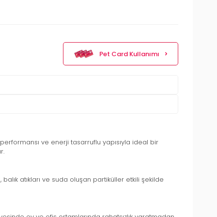
Pet Card Kullanımı
n performansı ve enerji tasarruflu yapısıyla ideal bir
r.
balık atıkları ve suda oluşan partiküller etkili şekilde
yesinde ev ve ofis ortamlarında rahatsızlık yaratmadan