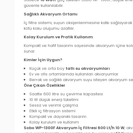
güvenle kullanılabilir.
Sağlıklı Akvaryum Ortamı
İç filtre sistemi, suyun oksijenlenmesine katkı sağlayara
kötü koku oluşumu azaltılır.
Kolay Kurulum ve Pratik Kullanım
Kompakt ve hafif tasarımı sayesinde akvaryum içine kolay
sunar.
Kimler İçin Uygun?
Küçük ve orta boy
tatlı su akvaryumları
Ev ve ofis ortamlarında kullanılan akvaryumlar
Berrak ve sağlıklı akvaryum suyu isteyen akvaryum se
Öne Çıkan Özellikler
Saatte 600 litre su çevirme kapasitesi
10 W düşük enerji tüketimi
Sessiz ve verimli çalışma
Etkili iç filtrasyon sistemi
Kompakt ve dayanıklı tasarım
Kolay kurulum ve kullanım
Sobo WP-1300F Akvaryum İç Filtresi 600 Lt/h 10 W
, ak