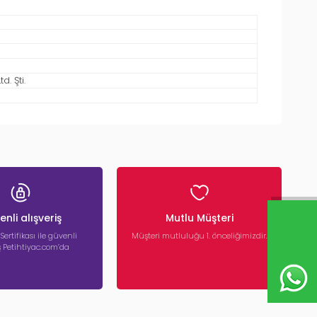
. Şti.
nli alışveriş
Mutlu Müşteri
 Sertifikası ile güvenli
Müşteri mutluluğu 1. önceliğimizdir.
iş Petihtiyac.com’da