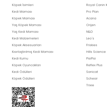
Köpek İsimleri
Royal Canin 
Kedi Maması
Pro Plan
Köpek Maması
Acana
Yaş Köpek Maması
Orijen
Yaş Kedi Maması
N&D
Kedi Malzemeleri
Leo's
Köpek Aksesuarları
Friskies
Kısırlaştırılmış Kedi Maması
Hills Science
Kedi Kumu
PisiPisi
Köpek Oyuncakları
Reflex Plus
Kedi Ödülleri
Sanicat
Köpek Ödülleri
Schesir
Trixie