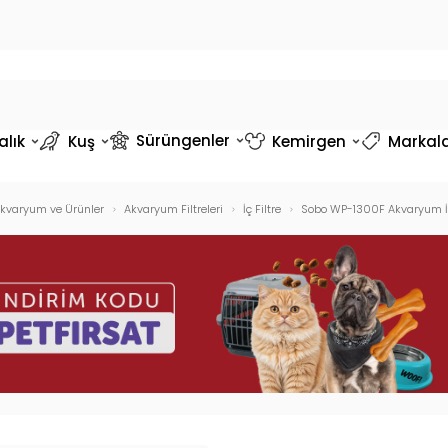
Sürüngenler
alık
Kuş
Kemirgen
Markal
kvaryum ve Ürünler
Akvaryum Filtreleri
İç Filtre
Sobo WP-1300F Akvaryum İç 