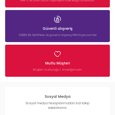
849 TL ve üzeri bütün siparişlerinizde kargo ücretsizdir.
Güvenli alışveriş
256Bit SSL Sertifikası ile güvenli alışveriş Petihtiyac.com’da
Mutlu Müşteri
Müşteri mutluluğu 1. önceliğimizdir.
Sosyal Medya
Sosyal medya hesaplarımızdan bizi takip
edebilirsiniz.