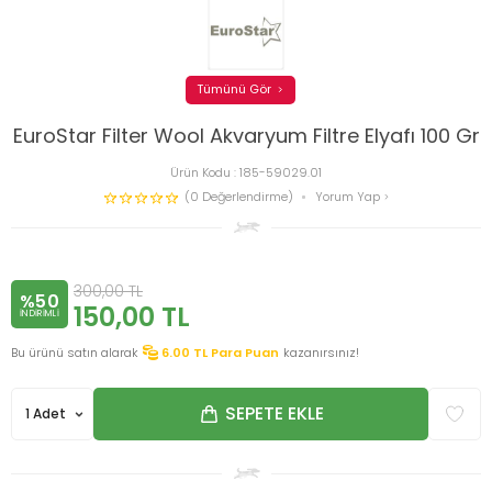
Tümünü Gör
EuroStar Filter Wool Akvaryum Filtre Elyafı 100 Gr
Ürün Kodu :
185-59029.01
(0 Değerlendirme)
Yorum Yap
300,00
TL
%50
150,00
TL
INDIRIMLI
Bu ürünü satın alarak
6.00
TL Para Puan
kazanırsınız!
SEPETE EKLE