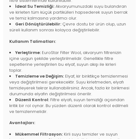
filtre sistemlerinde kullanılabilir.
İdeal Su Temizliği:
Akvaryumunuzdaki suyu bulandıran
ve kirleten tüm küçük partikülleri hapsederek suyun berrak
ve temiz kalmasına yardımcı olur.
Geri Dönüştürülebilir:
Çevre dostu bir ürün olup, uzun
süreli kullanım sonrası kolayca değiştirilebilir.
Kullanım Talimatları:
Yerleştirme:
EuroStar Filter Wool, akvaryum filtrenizin
içine uygun şekilde yerleştirilmelidir. Genellikle filtre
sepetlerine yerleştirilen bu elyaf, suyun akışı ile kirleri
toplar.
Temizleme ve Değişim:
Elyaf, kir biriktikçe temizlenmesi
veya değiştirilmesi gerekecektir. Suyu kirletmeden, elyafı
temizleyerek tekrar kullanabilirsiniz. Ancak, fazla kir birikmesi
durumunda elyafın değiştirilmesi önerilir.
Düzenli Kontrol:
Filtre elyafı, suyun temizliği açısından
kritik bir rol oynar. Bu yüzden düzenli olarak kontrol edilmeli
ve temizlenmelidir.
Avantajları:
Mükemmel Filtrasyon:
Kirli suyu temizler ve suyun