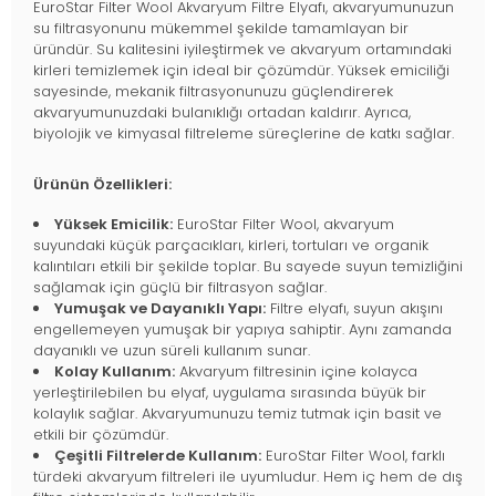
EuroStar Filter Wool Akvaryum Filtre Elyafı, akvaryumunuzun
su filtrasyonunu mükemmel şekilde tamamlayan bir
üründür. Su kalitesini iyileştirmek ve akvaryum ortamındaki
kirleri temizlemek için ideal bir çözümdür. Yüksek emiciliği
sayesinde, mekanik filtrasyonunuzu güçlendirerek
akvaryumunuzdaki bulanıklığı ortadan kaldırır. Ayrıca,
biyolojik ve kimyasal filtreleme süreçlerine de katkı sağlar.
Ürünün Özellikleri:
Yüksek Emicilik:
EuroStar Filter Wool, akvaryum
suyundaki küçük parçacıkları, kirleri, tortuları ve organik
kalıntıları etkili bir şekilde toplar. Bu sayede suyun temizliğini
sağlamak için güçlü bir filtrasyon sağlar.
Yumuşak ve Dayanıklı Yapı:
Filtre elyafı, suyun akışını
engellemeyen yumuşak bir yapıya sahiptir. Aynı zamanda
dayanıklı ve uzun süreli kullanım sunar.
Kolay Kullanım:
Akvaryum filtresinin içine kolayca
yerleştirilebilen bu elyaf, uygulama sırasında büyük bir
kolaylık sağlar. Akvaryumunuzu temiz tutmak için basit ve
etkili bir çözümdür.
Çeşitli Filtrelerde Kullanım:
EuroStar Filter Wool, farklı
türdeki akvaryum filtreleri ile uyumludur. Hem iç hem de dış