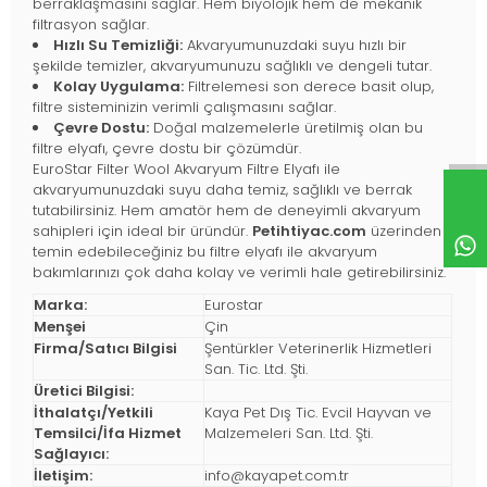
berraklaşmasını sağlar. Hem biyolojik hem de mekanik
filtrasyon sağlar.
Hızlı Su Temizliği:
Akvaryumunuzdaki suyu hızlı bir
şekilde temizler, akvaryumunuzu sağlıklı ve dengeli tutar.
Kolay Uygulama:
Filtrelemesi son derece basit olup,
filtre sisteminizin verimli çalışmasını sağlar.
Çevre Dostu:
Doğal malzemelerle üretilmiş olan bu
filtre elyafı, çevre dostu bir çözümdür.
EuroStar Filter Wool Akvaryum Filtre Elyafı ile
akvaryumunuzdaki suyu daha temiz, sağlıklı ve berrak
tutabilirsiniz. Hem amatör hem de deneyimli akvaryum
sahipleri için ideal bir üründür.
Petihtiyac.com
üzerinden
temin edebileceğiniz bu filtre elyafı ile akvaryum
bakımlarınızı çok daha kolay ve verimli hale getirebilirsiniz.
Marka:
Eurostar
Menşei
Çin
Firma/Satıcı Bilgisi
Şentürkler Veterinerlik Hizmetleri
San. Tic. Ltd. Şti.
Üretici Bilgisi:
İthalatçı/Yetkili
Kaya Pet Dış Tic. Evcil Hayvan ve
Temsilci/İfa Hizmet
Malzemeleri San. Ltd. Şti.
Sağlayıcı:
İletişim:
info@kayapet.com.tr