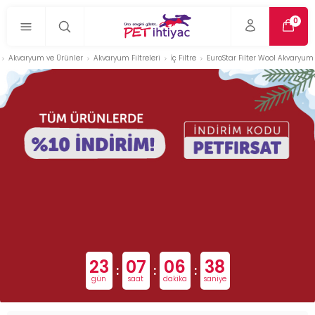
0
Akvaryum ve Ürünler
Akvaryum Filtreleri
İç Filtre
EuroStar Filter Wool Akvaryum F
23
07
06
37
:
:
:
gün
saat
dakika
saniye