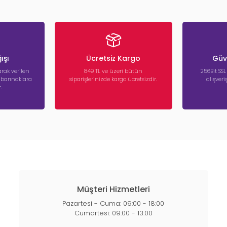
ışı
Ücretsiz Kargo
Güve
rak verilen
849 TL ve üzeri bütün
256Bit SSL
a barınaklara
siparişlerinizde kargo ücretsizdir.
alışver
.
Müşteri Hizmetleri
Pazartesi - Cuma: 09:00 - 18:00
Cumartesi: 09:00 - 13:00