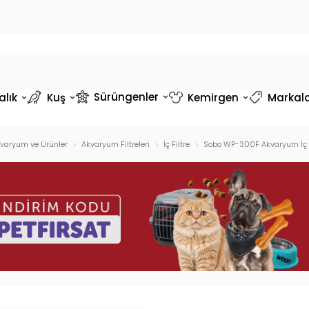
Sürüngenler
alık
Kuş
Kemirgen
Markal
varyum ve Ürünler
Akvaryum Filtreleri
İç Filtre
Sobo WP-300F Akvaryum İç Fi