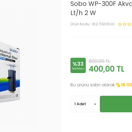
Sobo WP-300F Akvary
Lt/h 2 W
Ürün Kodu :
162-59010.01
600,00
TL
%33
400,00
TL
INDIRIMLI
Bu ürünü satın alarak
16.0