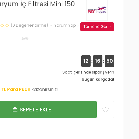
um İç Filtresi Mini 150
(0 Değerlendirme)
Yorum Yap
Tümünü Gör
:
:
12
16
49
Saat içerisinde sipariş verin
bugün kargoda!
0
TL Para Puan
kazanırsınız!
SEPETE EKLE