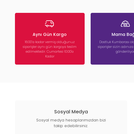
Aynı Gün Kargo
Mama Bağ
16:00’a kadar vermiş olduğunuz
Dostluk Kumbarası ola
siparişler aynı gün kargoya teslim
siparişler sizin adınız
edilmektedir. Cumartesi 10:00'a
gönderiliyor
Kadar
Sosyal Medya
Sosyal medya hesaplarımızdan bizi
takip edebilirsiniz.