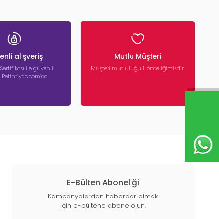
nli alışveriş
Mutlu Müşteri
 Sertifikası ile güvenli
Müşteri mutluluğu 1. önceliğimizdir.
iş Petihtiyac.com’da
E-Bülten Aboneliği
Kampanyalardan haberdar olmak
için e-bültene abone olun.