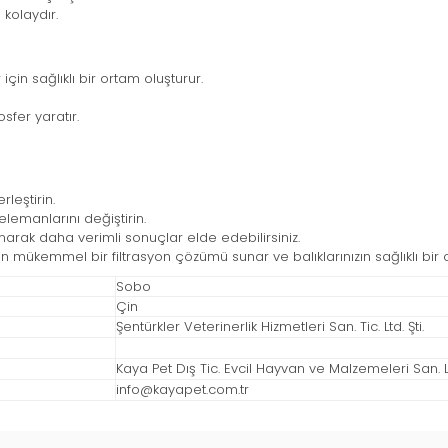
 kolaydır.
çin sağlıklı bir ortam oluşturur.
fer yaratır.
leştirin.
 elemanlarını değiştirin.
arak daha verimli sonuçlar elde edebilirsiniz.
n mükemmel bir filtrasyon çözümü sunar ve balıklarınızın sağlıklı bi
Sobo
Çin
Şentürkler Veterinerlik Hizmetleri San. Tic. Ltd. Şti.
Kaya Pet Dış Tic. Evcil Hayvan ve Malzemeleri San. Ltd
info@kayapet.com.tr