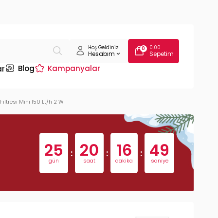
Hoş Geldiniz!
0,00
0
Hesabım
Sepetim
Blog
Kampanyalar
ar
ltresi Mini 150 Lt/h 2 W
25
20
16
48
:
:
:
gün
saat
dakika
saniye