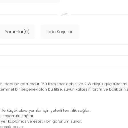
Yorumlar(0)
İade Koşulları
 ideal bir çözümdür. 150 litre/saat debisi ve 2 W düşük güç tüketimi il
 bir seçenek olan bu filtre, suyun kalitesini artırır ve balıklarınız i
 ile küçük akvaryumlar için yeterli temizlik sağlar.
i tasarrufu sağlar.
 yer kaplamaz ve estetik bir görünüm sunar.
ssiz çalışır.