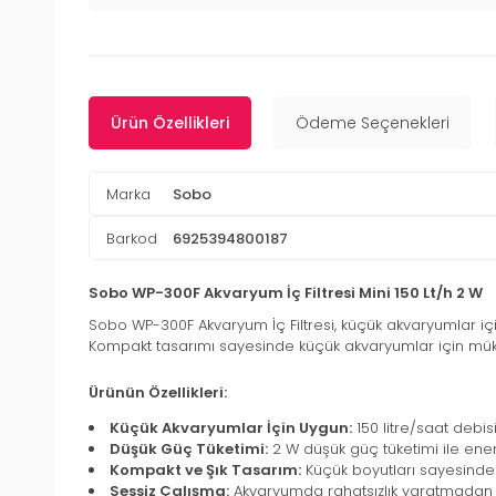
Ürün Özellikleri
Ödeme Seçenekleri
Marka
Sobo
Barkod
6925394800187
Sobo WP-300F Akvaryum İç Filtresi Mini 150 Lt/h 2 W
Sobo WP-300F Akvaryum İç Filtresi, küçük akvaryumlar için
Kompakt tasarımı sayesinde küçük akvaryumlar için mükemmel
Ürünün Özellikleri:
Küçük Akvaryumlar İçin Uygun:
150 litre/saat debisi
Düşük Güç Tüketimi:
2 W düşük güç tüketimi ile enerj
Kompakt ve Şık Tasarım:
Küçük boyutları sayesinde
Sessiz Çalışma:
Akvaryumda rahatsızlık yaratmadan se