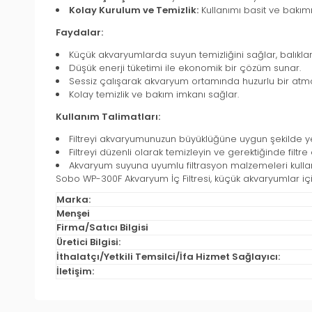
Kolay Kurulum ve Temizlik:
Kullanımı basit ve bakımı
Faydalar:
Küçük akvaryumlarda suyun temizliğini sağlar, balıklar i
Düşük enerji tüketimi ile ekonomik bir çözüm sunar.
Sessiz çalışarak akvaryum ortamında huzurlu bir atmos
Kolay temizlik ve bakım imkanı sağlar.
Kullanım Talimatları:
Filtreyi akvaryumunuzun büyüklüğüne uygun şekilde yer
Filtreyi düzenli olarak temizleyin ve gerektiğinde filtre
Akvaryum suyuna uyumlu filtrasyon malzemeleri kullan
Sobo WP-300F Akvaryum İç Filtresi, küçük akvaryumlar içi
Marka:
Menşei
Firma/Satıcı Bilgisi
Üretici Bilgisi:
İthalatçı/Yetkili Temsilci/İfa Hizmet Sağlayıcı:
İletişim: