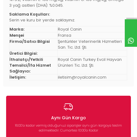
3 yağ asitleri (DHA): %0.045.
Saklama Koşulları:
Serin ve kuru bir yerde saklayınız.
Marka:
Royal Canin
Menşei
Fransa
Firma/Satıcı Bilgisi
Şentürkler Veterinerlik Hizmetleri
San. Tic. Ltd. Şti.
Üretici Bilgisi:
İthalatçı/Yetkili
Royal Canin Turkey Evcil Hayvan
Temsilci/İfa Hizmet
Ürünleri Tic. Ltd. Şti.
Sağlayıcı:
İletişim:
iletisim@royalcanin.com
Aynı Gün Kargo
16:00’a kadar vermiş olduğunuz siparişler aynı gün kargoya teslim
edilmektedir. Cumartesi 10:00'a Kadar