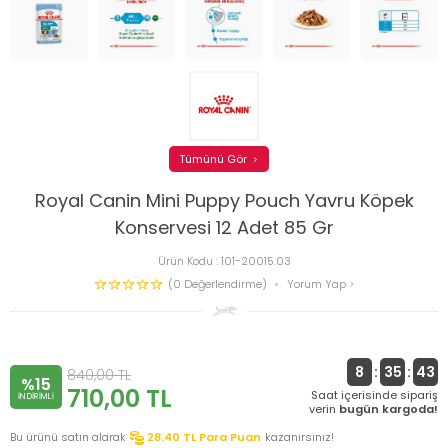
Tümünü Gör
Royal Canin Mini Puppy Pouch Yavru Köpek
Konservesi 12 Adet 85 Gr
Ürün Kodu :
101-20015.03
(0 Değerlendirme)
Yorum Yap
8
:
35
:
43
840,00
TL
%15
710,00
TL
Saat içerisinde sipariş
INDIRIMLI
verin
bugün kargoda!
Bu ürünü satın alarak
28.40
TL Para Puan
kazanırsınız!