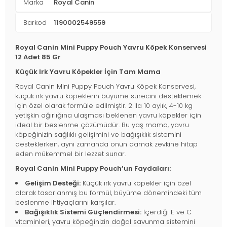
Marka
Royal Canin
Barkod
1190002549559
Royal Canin Mini Puppy Pouch Yavru Köpek Konservesi
12 Adet 85 Gr
Küçük Irk Yavru Köpekler İçin Tam Mama
Royal Canin Mini Puppy Pouch Yavru Köpek Konservesi,
küçük ırk yavru köpeklerin büyüme sürecini desteklemek
için özel olarak formüle edilmiştir. 2 ila 10 aylık, 4-10 kg
yetişkin ağırlığına ulaşması beklenen yavru köpekler için
ideal bir beslenme çözümüdür. Bu yaş mama, yavru
köpeğinizin sağlıklı gelişimini ve bağışıklık sistemini
desteklerken, aynı zamanda onun damak zevkine hitap
eden mükemmel bir lezzet sunar.
Royal Canin Mini Puppy Pouch’un Faydaları:
Gelişim Desteği:
Küçük ırk yavru köpekler için özel
olarak tasarlanmış bu formül, büyüme dönemindeki tüm
beslenme ihtiyaçlarını karşılar.
Bağışıklık Sistemi Güçlendirmesi:
İçerdiği E ve C
vitaminleri, yavru köpeğinizin doğal savunma sistemini