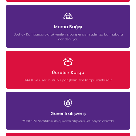
Mama Bağışı
Dostluk Kumbarası olarak verilen siparişler sizin adınıza barınaklara
gönderiliyor.
Ücretsiz Kargo
849 TL ve üzeri bütün siparişlerinizde kargo ücretsizdir.
Güvenli alışveriş
256Bit SSL Sertifikası ile güvenli alışveriş Petihtiyac.com’da