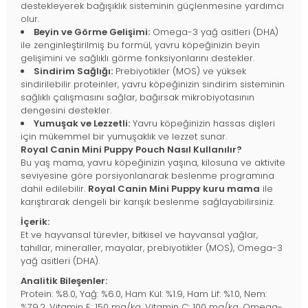
destekleyerek bağışıklık sisteminin güçlenmesine yardımcı
olur.
Beyin ve Görme Gelişimi:
Omega-3 yağ asitleri (DHA)
ile zenginleştirilmiş bu formül, yavru köpeğinizin beyin
gelişimini ve sağlıklı görme fonksiyonlarını destekler.
Sindirim Sağlığı:
Prebiyotikler (MOS) ve yüksek
sindirilebilir proteinler, yavru köpeğinizin sindirim sisteminin
sağlıklı çalışmasını sağlar, bağırsak mikrobiyotasının
dengesini destekler.
Yumuşak ve Lezzetli:
Yavru köpeğinizin hassas dişleri
için mükemmel bir yumuşaklık ve lezzet sunar.
Royal Canin Mini Puppy Pouch Nasıl Kullanılır?
Bu yaş mama, yavru köpeğinizin yaşına, kilosuna ve aktivite
seviyesine göre porsiyonlanarak beslenme programına
dahil edilebilir.
Royal Canin Mini Puppy kuru mama
ile
karıştırarak dengeli bir karışık beslenme sağlayabilirsiniz.
İçerik:
Et ve hayvansal türevler, bitkisel ve hayvansal yağlar,
tahıllar, mineraller, mayalar, prebiyotikler (MOS), Omega-3
yağ asitleri (DHA).
Analitik Bileşenler:
Protein: %8.0, Yağ: %6.0, Ham Kül: %1.9, Ham Lif: %1.0, Nem:
%79.2, Vitamin E: 150 mg/kg, Vitamin C: 100 mg/kg, Omega-