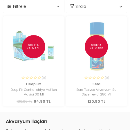
Filtrele
STOKTA
STOKTA
KALMADI!
KALMADI!
(0)
(0)
Deep Fix
Sera
Deep Fix Contra Ichtyo Metilen
Sera Toxivec Akvaryum Su
Mavisi 30 Ml
Düzenleyici 250 Ml
130,00 TL
94,90 TL
120,90 TL
Akvaryum İlaçları