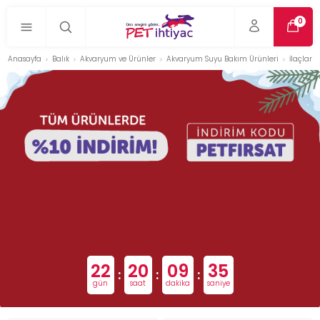
0
Anasayfa
Balık
Akvaryum ve Ürünler
Akvaryum Suyu Bakım Ürünleri
İlaçlar
22
20
09
35
:
:
:
gün
saat
dakika
saniye