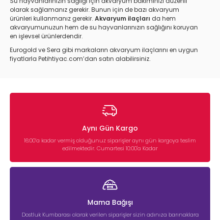
Su hayvanlarınızın sağlığı için akvaryum bakımınızı düzenli
olarak sağlamanız gerekir. Bunun için de bazı akvaryum
ürünleri kullanmanız gerekir.
Akvaryum ilaçları
da hem
akvaryumunuzun hem de su hayvanlarınızın sağlığını koruyan
en işlevsel ürünlerdendir.
Eurogold ve Sera gibi markaların akvaryum ilaçlarını en uygun
fiyatlarla Petihtiyac.com’dan satın alabilirsiniz.
Aynı Gün Kargo
16:00’a kadar vermiş olduğunuz siparişler aynı gün kargoya teslim
edilmektedir. Cumartesi 10:00'a Kadar
Mama Bağışı
Dostluk Kumbarası olarak verilen siparişler sizin adınıza barınaklara