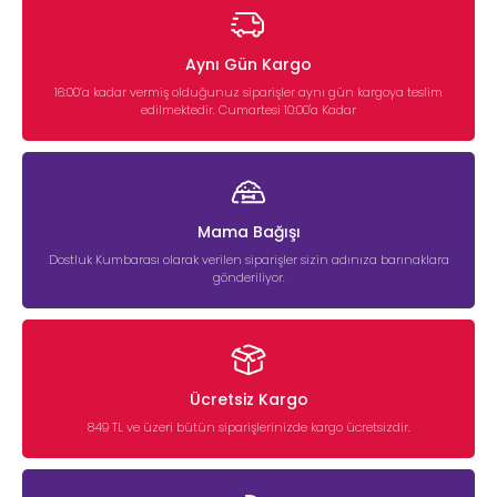
Aynı Gün Kargo
16:00’a kadar vermiş olduğunuz siparişler aynı gün kargoya teslim
edilmektedir. Cumartesi 10:00'a Kadar
Mama Bağışı
Dostluk Kumbarası olarak verilen siparişler sizin adınıza barınaklara
gönderiliyor.
Ücretsiz Kargo
849 TL ve üzeri bütün siparişlerinizde kargo ücretsizdir.