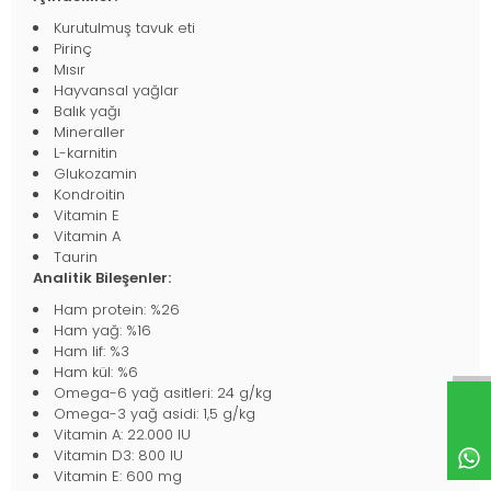
Kurutulmuş tavuk eti
Pirinç
Mısır
Hayvansal yağlar
Balık yağı
Mineraller
L-karnitin
Glukozamin
Kondroitin
Vitamin E
Vitamin A
Taurin
Analitik Bileşenler:
Ham protein: %26
Ham yağ: %16
Ham lif: %3
Ham kül: %6
Omega-6 yağ asitleri: 24 g/kg
Omega-3 yağ asidi: 1,5 g/kg
Vitamin A: 22.000 IU
Vitamin D3: 800 IU
Vitamin E: 600 mg