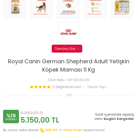
Tümünü Gör
Royal Canin German Shepherd Adult Yetişkin
Köpek Maması 11 Kg
Ürün Kodu :
101-10026.06
(1 Değerlendirme)
Yorum Yap
6.350,00
TL
Saat içerisinde sipariş
%19
5.150,00
TL
verin
bugün kargoda!
INDIRIMLI
Bu ürünü satın alarak
206.00
TL Para Puan
kazanırsınız!