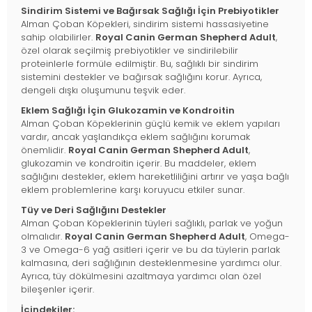
Sindirim Sistemi ve Bağırsak Sağlığı İçin Prebiyotikler
Alman Çoban Köpekleri, sindirim sistemi hassasiyetine
sahip olabilirler.
Royal Canin German Shepherd Adult
,
özel olarak seçilmiş prebiyotikler ve sindirilebilir
proteinlerle formüle edilmiştir. Bu, sağlıklı bir sindirim
sistemini destekler ve bağırsak sağlığını korur. Ayrıca,
dengeli dışkı oluşumunu teşvik eder.
Eklem Sağlığı İçin Glukozamin ve Kondroitin
Alman Çoban Köpeklerinin güçlü kemik ve eklem yapıları
vardır, ancak yaşlandıkça eklem sağlığını korumak
önemlidir.
Royal Canin German Shepherd Adult
,
glukozamin ve kondroitin içerir. Bu maddeler, eklem
sağlığını destekler, eklem hareketliliğini artırır ve yaşa bağlı
eklem problemlerine karşı koruyucu etkiler sunar.
Tüy ve Deri Sağlığını Destekler
Alman Çoban Köpeklerinin tüyleri sağlıklı, parlak ve yoğun
olmalıdır.
Royal Canin German Shepherd Adult
, Omega-
3 ve Omega-6 yağ asitleri içerir ve bu da tüylerin parlak
kalmasına, deri sağlığının desteklenmesine yardımcı olur.
Ayrıca, tüy dökülmesini azaltmaya yardımcı olan özel
bileşenler içerir.
İçindekiler: