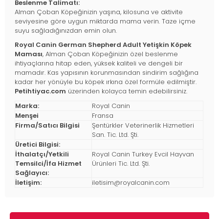
Beslenme Talimatı:
Alman Çoban Köpeğinizin yaşına, kilosuna ve aktivite
seviyesine göre uygun miktarda mama verin. Taze içme
suyu sağladığınızdan emin olun.
Royal Canin German Shepherd Adult Yetişkin Köpek
Maması
, Alman Çoban Köpeğinizin özel beslenme
ihtiyaçlarına hitap eden, yüksek kaliteli ve dengeli bir
mamadır. Kas yapısının korunmasından sindirim sağlığına
kadar her yönüyle bu köpek ırkına özel formüle edilmiştir.
Petihtiyac.com
üzerinden kolayca temin edebilirsiniz.
Marka:
Royal Canin
Menşei
Fransa
Firma/Satıcı Bilgisi
Şentürkler Veterinerlik Hizmetleri
San. Tic. Ltd. Şti.
Üretici Bilgisi:
İthalatçı/Yetkili
Royal Canin Turkey Evcil Hayvan
Temsilci/İfa Hizmet
Ürünleri Tic. Ltd. Şti.
Sağlayıcı:
İletişim:
iletisim@royalcanin.com