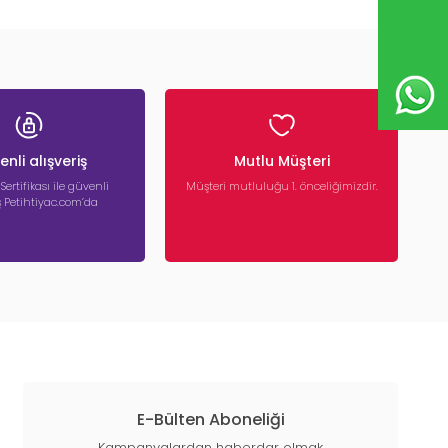
nli alışveriş
Mutlu Müşteri
 Sertifikası ile güvenli
Müşteri mutluluğu 1. önceliğimizdir.
iş Petihtiyac.com’da
E-Bülten Aboneliği
Kampanyalardan haberdar olmak