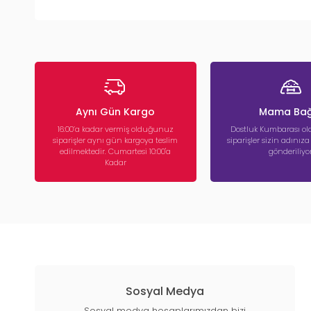
Aynı Gün Kargo
Mama Bağ
16:00’a kadar vermiş olduğunuz
Dostluk Kumbarası ola
siparişler aynı gün kargoya teslim
siparişler sizin adınız
edilmektedir. Cumartesi 10:00'a
gönderiliyor
Kadar
Sosyal Medya
Sosyal medya hesaplarımızdan bizi