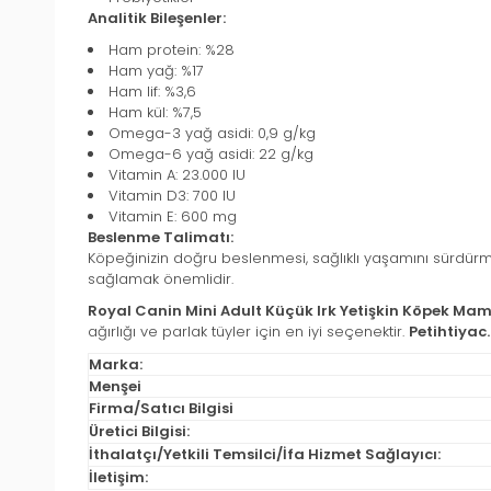
Analitik Bileşenler:
Ham protein: %28
Ham yağ: %17
Ham lif: %3,6
Ham kül: %7,5
Omega-3 yağ asidi: 0,9 g/kg
Omega-6 yağ asidi: 22 g/kg
Vitamin A: 23.000 IU
Vitamin D3: 700 IU
Vitamin E: 600 mg
Beslenme Talimatı:
Köpeğinizin doğru beslenmesi, sağlıklı yaşamını sürdürmes
sağlamak önemlidir.
Royal Canin Mini Adult Küçük Irk Yetişkin Köpek Ma
ağırlığı ve parlak tüyler için en iyi seçenektir.
Petihtiyac
Marka:
Menşei
Firma/Satıcı Bilgisi
Üretici Bilgisi:
İthalatçı/Yetkili Temsilci/İfa Hizmet Sağlayıcı:
İletişim: