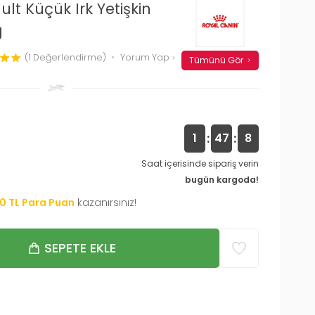
lt Küçük Irk Yetişkin
g
(1 Değerlendirme)
Yorum Yap
Tümünü Gör
:
:
1
47
7
Saat içerisinde sipariş verin
bugün kargoda!
20
TL Para Puan
kazanırsınız!
SEPETE EKLE