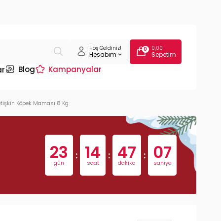
Hoş Geldiniz!
0,00
0
Hesabım
Sepetim
Blog
Kampanyalar
ar
Yetişkin Köpek Maması 8 Kg
23
14
47
06
:
:
:
gün
saat
dakika
saniye