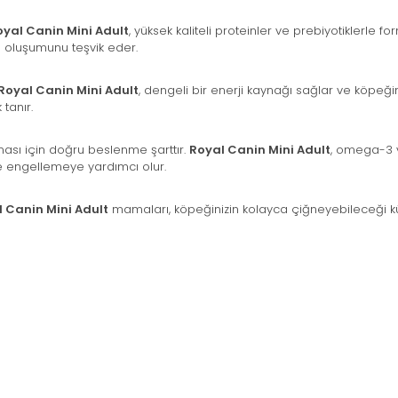
oyal Canin Mini Adult
, yüksek kaliteli proteinler ve prebiyotiklerle fo
kı oluşumunu teşvik eder.
Royal Canin Mini Adult
, dengeli bir enerji kaynağı sağlar ve köpeğini
tanır.
olması için doğru beslenme şarttır.
Royal Canin Mini Adult
, omega-3 ve
de engellemeye yardımcı olur.
 Canin Mini Adult
mamaları, köpeğinizin kolayca çiğneyebileceği kü