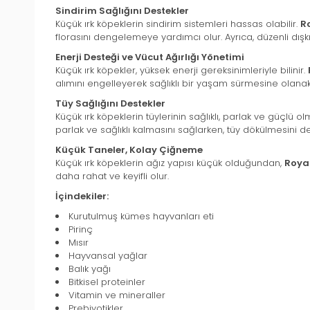
Sindirim Sağlığını Destekler
Küçük ırk köpeklerin sindirim sistemleri hassas olabilir.
R
florasını dengelemeye yardımcı olur. Ayrıca, düzenli dış
Enerji Desteği ve Vücut Ağırlığı Yönetimi
Küçük ırk köpekler, yüksek enerji gereksinimleriyle bilinir.
alımını engelleyerek sağlıklı bir yaşam sürmesine olanak 
Tüy Sağlığını Destekler
Küçük ırk köpeklerin tüylerinin sağlıklı, parlak ve güçlü 
parlak ve sağlıklı kalmasını sağlarken, tüy dökülmesini 
Küçük Taneler, Kolay Çiğneme
Küçük ırk köpeklerin ağız yapısı küçük olduğundan,
Royal
daha rahat ve keyifli olur.
İçindekiler:
Kurutulmuş kümes hayvanları eti
Pirinç
Mısır
Hayvansal yağlar
Balık yağı
Bitkisel proteinler
Vitamin ve mineraller
Prebiyotikler