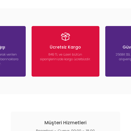
ışı
Ücretsiz Kargo
Güve
rak verilen
849 TL ve üzeri bütün
256Bit SSL
a barınaklara
siparişlerinizde kargo ücretsizdir.
alışver
.
Müşteri Hizmetleri
Pazartesi - Cuma: 09:00 - 18:00