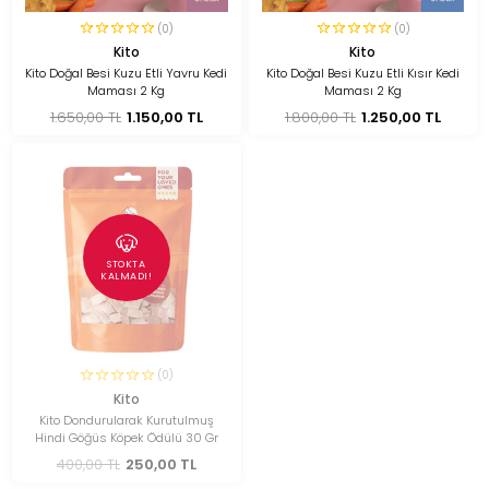
(0)
(0)
Kito
Kito
Kito Doğal Besi Kuzu Etli Yavru Kedi
Kito Doğal Besi Kuzu Etli Kısır Kedi
Maması 2 Kg
Maması 2 Kg
1.650,00 TL
1.150,00 TL
1.800,00 TL
1.250,00 TL
STOKTA
KALMADI!
(0)
Kito
Kito Dondurularak Kurutulmuş
Hindi Göğüs Köpek Ödülü 30 Gr
400,00 TL
250,00 TL