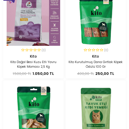
(0)
(0)
Kito
Kito
Kito Doğal Besi Kuzu Etli Yavru
Kito Kurutulmuş Dana Gırtlak Köpek
Köpek Maması 2,5 Kg
Ödülü 100 Gr
1.500,00 TL
1.050,00 TL
400,00 TL
250,00 TL