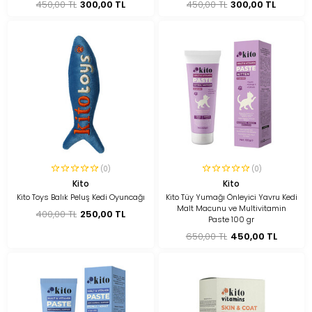
450,00 TL
300,00 TL
450,00 TL
300,00 TL
(0)
(0)
Kito
Kito
Kito Toys Balık Peluş Kedi Oyuncağı
Kito Tüy Yumağı Önleyici Yavru Kedi
Malt Macunu ve Multivitamin
400,00 TL
250,00 TL
Paste 100 gr
650,00 TL
450,00 TL