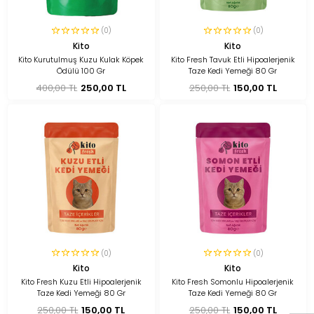
(0)
(0)
Kito
Kito
Kito Kurutulmuş Kuzu Kulak Köpek
Kito Fresh Tavuk Etli Hipoalerjenik
Ödülü 100 Gr
Taze Kedi Yemeği 80 Gr
400,00 TL
250,00 TL
250,00 TL
150,00 TL
(0)
(0)
Kito
Kito
Kito Fresh Kuzu Etli Hipoalerjenik
Kito Fresh Somonlu Hipoalerjenik
Taze Kedi Yemeği 80 Gr
Taze Kedi Yemeği 80 Gr
250,00 TL
150,00 TL
250,00 TL
150,00 TL