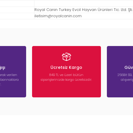
Royal Canin Turkey Evcil Hayvan Ürünleri Tic. Ltd. Şti.
iletisim@royalcanin.com
ışı
Ücretsiz Kargo
Güve
rak verilen
849 TL ve üzeri bütün
256Bit SSL
a barınaklara
siparişlerinizde kargo ücretsizdir.
alışver
.