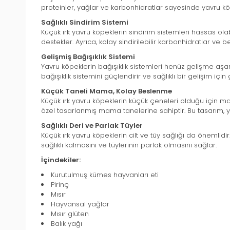
proteinler, yağlar ve karbonhidratlar sayesinde yavru köp
Sağlıklı Sindirim Sistemi
Küçük ırk yavru köpeklerin sindirim sistemleri hassas olabil
destekler. Ayrıca, kolay sindirilebilir karbonhidratlar ve b
Gelişmiş Bağışıklık Sistemi
Yavru köpeklerin bağışıklık sistemleri henüz gelişme aş
bağışıklık sistemini güçlendirir ve sağlıklı bir gelişim için
Küçük Taneli Mama, Kolay Beslenme
Küçük ırk yavru köpeklerin küçük çeneleri olduğu için m
özel tasarlanmış mama tanelerine sahiptir. Bu tasarım, y
Sağlıklı Deri ve Parlak Tüyler
Küçük ırk yavru köpeklerin cilt ve tüy sağlığı da önemlidir
sağlıklı kalmasını ve tüylerinin parlak olmasını sağlar.
İçindekiler:
Kurutulmuş kümes hayvanları eti
Pirinç
Mısır
Hayvansal yağlar
Mısır glüten
Balık yağı