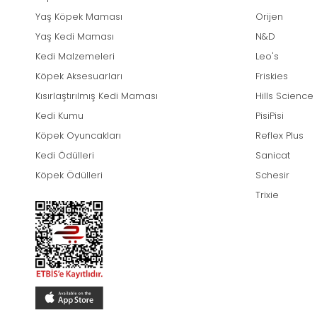
Yaş Köpek Maması
Orijen
Yaş Kedi Maması
N&D
Kedi Malzemeleri
Leo's
Köpek Aksesuarları
Friskies
Kısırlaştırılmış Kedi Maması
Hills Science
Kedi Kumu
PisiPisi
Köpek Oyuncakları
Reflex Plus
Kedi Ödülleri
Sanicat
Köpek Ödülleri
Schesir
Trixie