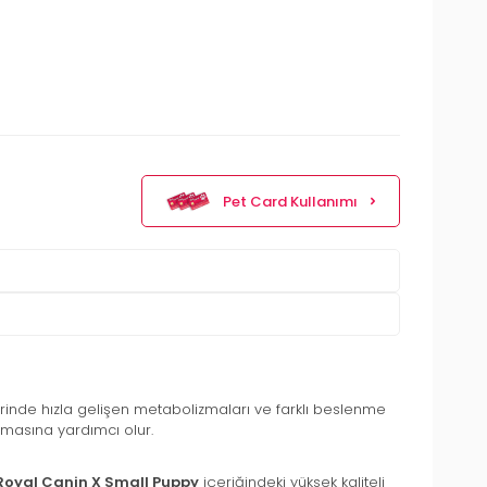
Pet Card Kullanımı
erinde hızla gelişen metabolizmaları ve farklı beslenme
urmasına yardımcı olur.
Royal Canin X Small Puppy
içeriğindeki yüksek kaliteli