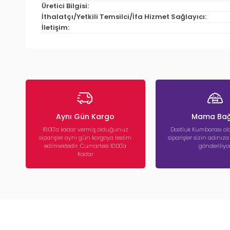
Üretici Bilgisi:
İthalatçı/Yetkili Temsilci/İfa Hizmet Sağlayıcı:
İletişim:
Aynı Gün Kargo
Mama Bağ
16:00’a kadar vermiş olduğunuz
Dostluk Kumbarası ola
siparişler aynı gün kargoya teslim
siparişler sizin adınız
edilmektedir. Cumartesi 10:00'a
gönderiliyor
Kadar