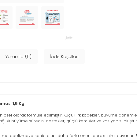
Yorumlar(0)
İade Koşulları
ması 1,5 Kg
için özel olarak formüle edilmiştir. Küçük ırk köpekler, büyüme döneml
sağlıklı büyüme sürecini destekler, güçlü kemikler ve kas yapısı oluşt
bir metabolizmaya sahip olup, daha fazla enerji gereksinimi duyarlar.