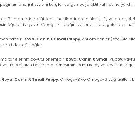
eğinizin enerji ihtiyacını karşılar ve gün boyu aktif kalmasına yardımc
ir. Bu mama, içerdiği özel sindirilebilir proteinler (L.I.P.) ve prebiyot
esin öğeleri ile yavru köpeğinizin bağırsak florasını dengeler ve sindiri
amasındadır.
Royal Canin X Small Puppy
, antioksidanlar (özellikle v
 gerekli desteği sağlar.
ama tanelerinin boyutu önemlidir.
Royal Canin X Small Puppy
, yavr
avru köpeğinizin beslenme deneyimini daha kolay ve keyifli hale getir
.
Royal Canin X Small Puppy
, Omega-3 ve Omega-6 yağ asitleri, biot