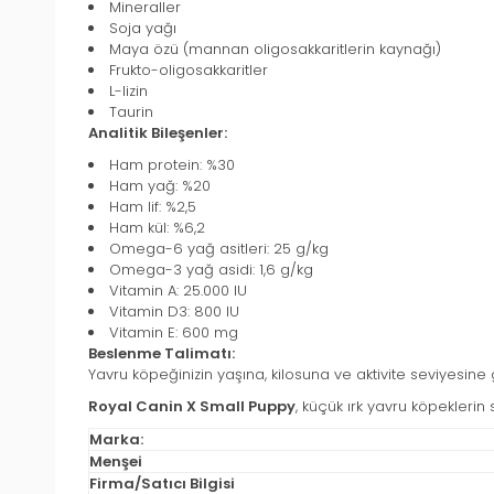
Mineraller
Soja yağı
Maya özü (mannan oligosakkaritlerin kaynağı)
Frukto-oligosakkaritler
L-lizin
Taurin
Analitik Bileşenler:
Ham protein: %30
Ham yağ: %20
Ham lif: %2,5
Ham kül: %6,2
Omega-6 yağ asitleri: 25 g/kg
Omega-3 yağ asidi: 1,6 g/kg
Vitamin A: 25.000 IU
Vitamin D3: 800 IU
Vitamin E: 600 mg
Beslenme Talimatı:
Yavru köpeğinizin yaşına, kilosuna ve aktivite seviyesin
Royal Canin X Small Puppy
, küçük ırk yavru köpeklerin 
Marka:
Menşei
Firma/Satıcı Bilgisi