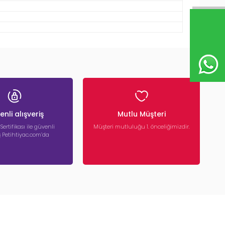
nli alışveriş
Mutlu Müşteri
 Sertifikası ile güvenli
Müşteri mutluluğu 1. önceliğimizdir.
iş Petihtiyac.com’da