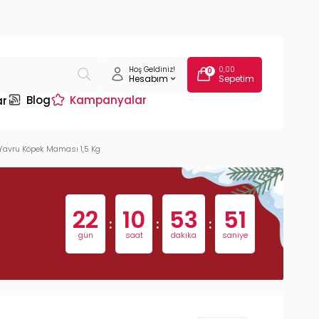
Hoş Geldiniz!
0,00
0
Hesabım
Sepetim
Blog
Kampanyalar
ar
 Yavru Köpek Maması 1,5 Kg
22
10
53
50
:
:
:
gün
saat
dakika
saniye