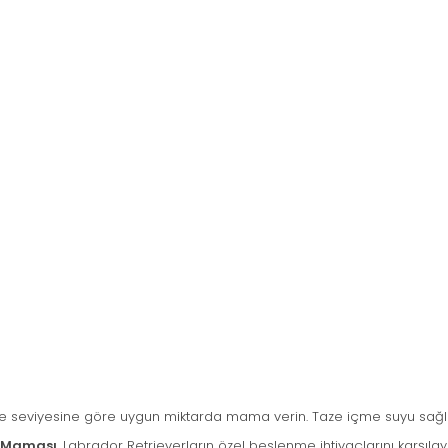
vite seviyesine göre uygun miktarda mama verin. Taze içme suyu sağl
k Maması
, Labrador Retrieverların özel beslenme ihtiyaçlarını karşıla