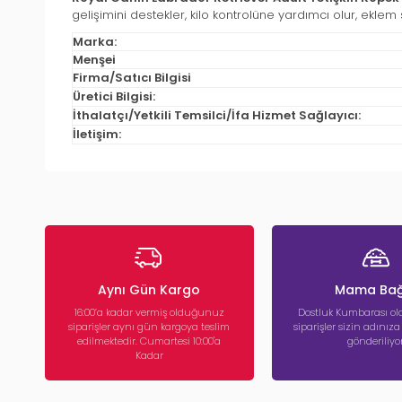
gelişimini destekler, kilo kontrolüne yardımcı olur, eklem s
Marka:
Menşei
Firma/Satıcı Bilgisi
Üretici Bilgisi:
İthalatçı/Yetkili Temsilci/İfa Hizmet Sağlayıcı:
İletişim:
Aynı Gün Kargo
Mama Bağ
16:00’a kadar vermiş olduğunuz
Dostluk Kumbarası ola
siparişler aynı gün kargoya teslim
siparişler sizin adınız
edilmektedir. Cumartesi 10:00'a
gönderiliyor
Kadar