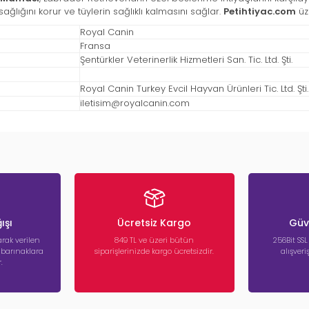
ağlığını korur ve tüylerin sağlıklı kalmasını sağlar.
Petihtiyac.com
üz
Royal Canin
Fransa
Şentürkler Veterinerlik Hizmetleri San. Tic. Ltd. Şti.
Royal Canin Turkey Evcil Hayvan Ürünleri Tic. Ltd. Şti.
iletisim@royalcanin.com
ışı
Ücretsiz Kargo
Güve
rak verilen
849 TL ve üzeri bütün
256Bit SSL
a barınaklara
siparişlerinizde kargo ücretsizdir.
alışver
.