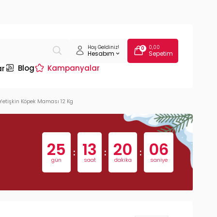
Hoş Geldiniz!
0,00
0
Hesabım
Sepetim
Blog
Kampanyalar
ar
 Yetişkin Köpek Maması 12 Kg
25
13
20
05
:
:
:
gün
saat
dakika
saniye