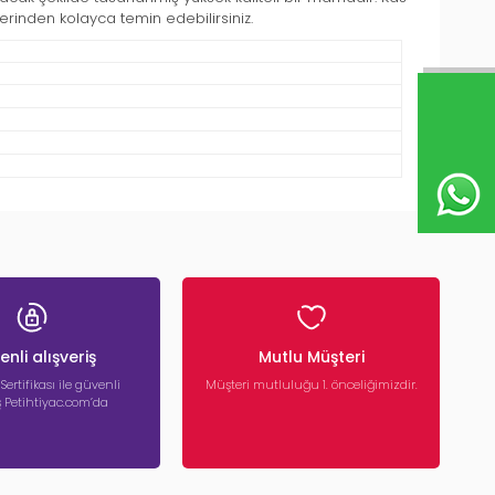
erinden kolayca temin edebilirsiniz.
nli alışveriş
Mutlu Müşteri
 Sertifikası ile güvenli
Müşteri mutluluğu 1. önceliğimizdir.
iş Petihtiyac.com’da