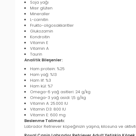
Soja yağı
Mısır glüten
Mineraller
L-carnitin
Frukto-oligosakkaritler
Glukozamin
Kondroitin
Vitamin E
Vitamin A
Taurin
Analitik Bileşenler:
Ham protein: %25
Ham yağ: %13
Ham lif: %3
Ham kül: %7
Omega-6 yağ asitleri: 24 g/kg
Omega-3 yağ asidi: 1,5 g/kg
Vitamin A: 25.000 IU
Vitamin D3: 800 IU
Vitamin E: 600 mg
Beslenme Talimatı:
Labrador Retriever köpeğinizin yaşına, kilosuna ve akti
Royal Canin Labrador Retriever Adult Yetişkin Köpe