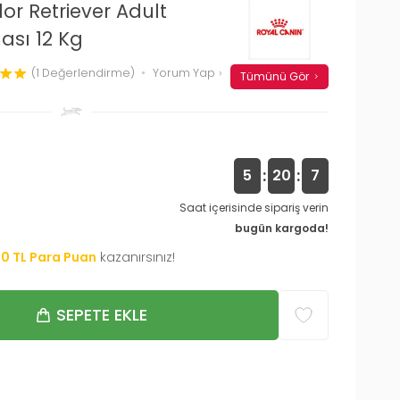
r Retriever Adult
ası 12 Kg
(1 Değerlendirme)
Yorum Yap
Tümünü Gör
:
:
5
20
6
Saat içerisinde sipariş verin
bugün kargoda!
00
TL Para Puan
kazanırsınız!
SEPETE EKLE