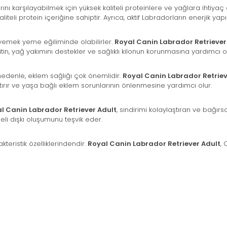
rını karşılayabilmek için yüksek kaliteli proteinlere ve yağlara ihtiyaç
teli protein içeriğine sahiptir. Ayrıca, aktif Labradorların enerjik yap
 yemek yeme eğiliminde olabilirler.
Royal Canin Labrador Retriever
nitin, yağ yakımını destekler ve sağlıklı kilonun korunmasına yardımcı ol
 nedenle, eklem sağlığı çok önemlidir.
Royal Canin Labrador Retriev
rtırır ve yaşa bağlı eklem sorunlarının önlenmesine yardımcı olur.
l Canin Labrador Retriever Adult
, sindirimi kolaylaştıran ve bağırs
ngeli dışkı oluşumunu teşvik eder.
akteristik özelliklerindendir.
Royal Canin Labrador Retriever Adult
,