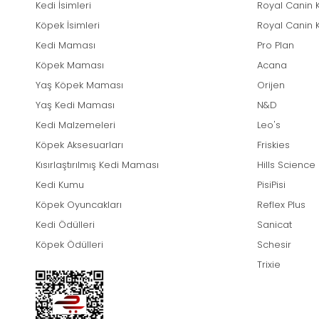
Kedi İsimleri
Royal Canin 
Köpek İsimleri
Royal Canin 
Kedi Maması
Pro Plan
Köpek Maması
Acana
Yaş Köpek Maması
Orijen
Yaş Kedi Maması
N&D
Kedi Malzemeleri
Leo's
Köpek Aksesuarları
Friskies
Kısırlaştırılmış Kedi Maması
Hills Science
Kedi Kumu
PisiPisi
Köpek Oyuncakları
Reflex Plus
Kedi Ödülleri
Sanicat
Köpek Ödülleri
Schesir
Trixie