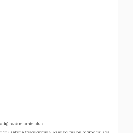
adığınızdan emin olun.
yacak şekilde tasarlanmış yüksek kaliteli bir mamadır. Kas