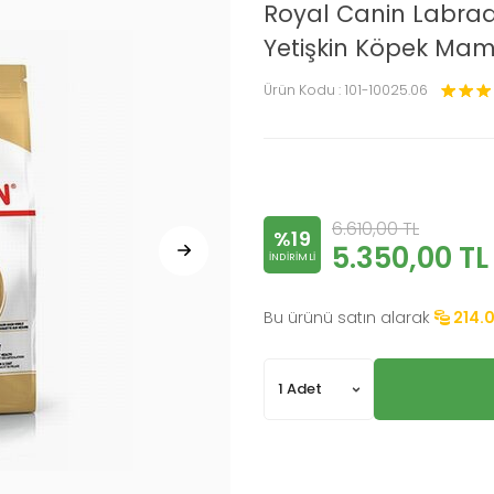
Royal Canin Labrado
Yetişkin Köpek Mam
Ürün Kodu :
101-10025.06
6.610,00
TL
%19
5.350,00
TL
INDIRIMLI
Bu ürünü satın alarak
214.