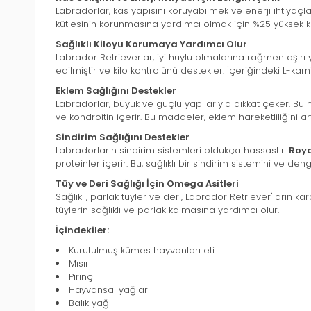
Labradorlar, kas yapısını koruyabilmek ve enerji ihtiyaçla
kütlesinin korunmasına yardımcı olmak için %25 yüksek kali
Sağlıklı Kiloyu Korumaya Yardımcı Olur
Labrador Retrieverlar, iyi huylu olmalarına rağmen aşırı
edilmiştir ve kilo kontrolünü destekler. İçeriğindeki L-kar
Eklem Sağlığını Destekler
Labradorlar, büyük ve güçlü yapılarıyla dikkat çeker. Bu
ve kondroitin içerir. Bu maddeler, eklem hareketliliğini a
Sindirim Sağlığını Destekler
Labradorların sindirim sistemleri oldukça hassastır.
Roya
proteinler içerir. Bu, sağlıklı bir sindirim sistemini ve de
Tüy ve Deri Sağlığı İçin Omega Asitleri
Sağlıklı, parlak tüyler ve deri, Labrador Retriever'ların kar
tüylerin sağlıklı ve parlak kalmasına yardımcı olur.
İçindekiler:
Kurutulmuş kümes hayvanları eti
Mısır
Pirinç
Hayvansal yağlar
Balık yağı