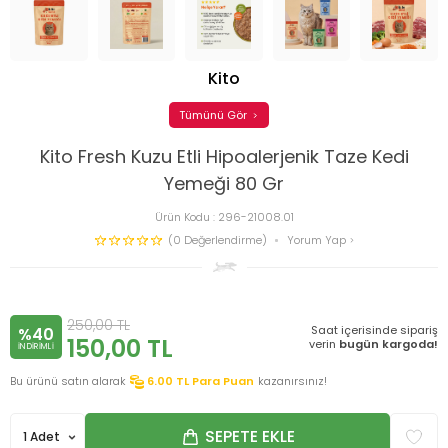
Kito
Tümünü Gör
Kito Fresh Kuzu Etli Hipoalerjenik Taze Kedi
Yemeği 80 Gr
Ürün Kodu :
296-21008.01
(0 Değerlendirme)
Yorum Yap
250,00
TL
Saat içerisinde sipariş
%40
150,00
TL
verin
bugün kargoda!
INDIRIMLI
Bu ürünü satın alarak
6.00
TL Para Puan
kazanırsınız!
SEPETE EKLE