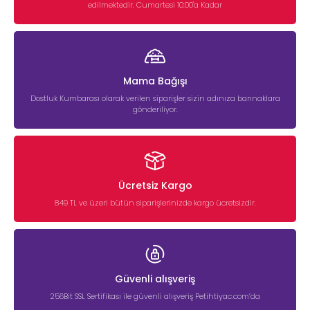
edilmektedir. Cumartesi 10:00'a Kadar
Mama Bağışı
Dostluk Kumbarası olarak verilen siparişler sizin adınıza barınaklara
gönderiliyor.
Ücretsiz Kargo
849 TL ve üzeri bütün siparişlerinizde kargo ücretsizdir.
Güvenli alışveriş
256Bit SSL Sertifikası ile güvenli alışveriş Petihtiyac.com’da