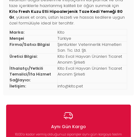
taze içeriklerle hazırlanmış kaliteli bir öğün sunmak için
Kito Fresh Kuzu Etli Hipoalerjenik Taze Kedi Yemeği 80
Gr
, yüksek et oranı, üstün lezzeti ve hassas kedilere uygun
özel formülüyle ideal bir tercihtir.
Marka:
Kito
Menşei
Türkiye
Firma/Satıcı Bilgisi
Şentürkler Veterinerlik Hizmetleri
San. Tic. Ltd. Şti.
Üretici Bilgisi:
Kito Evcil Hayvan Ürünleri Ticaret
Anonim Şirketi
İthalatçı/Yetkili
Kito Evcil Hayvan Ürünleri Ticaret
Temsilci/İfa Hizmet
Anonim Şirketi
Sağlayıcı:
İletişim:
info@kito.pet
Aynı Gün Kargo
16:00’a kadar vermiş olduğunuz siparişler aynı gün kargoya teslim