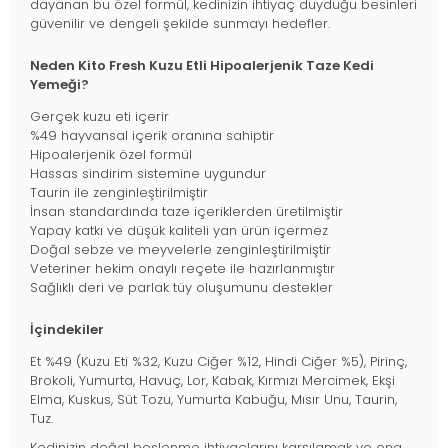
dayanan bu özel formül, kedinizin ihtiyaç duyduğu besinleri
güvenilir ve dengeli şekilde sunmayı hedefler.
Neden Kito Fresh Kuzu Etli Hipoalerjenik Taze Kedi
Yemeği?
Gerçek kuzu eti içerir
%49 hayvansal içerik oranına sahiptir
Hipoalerjenik özel formül
Hassas sindirim sistemine uygundur
Taurin ile zenginleştirilmiştir
İnsan standardında taze içeriklerden üretilmiştir
Yapay katkı ve düşük kaliteli yan ürün içermez
Doğal sebze ve meyvelerle zenginleştirilmiştir
Veteriner hekim onaylı reçete ile hazırlanmıştır
Sağlıklı deri ve parlak tüy oluşumunu destekler
İçindekiler
Et %49 (Kuzu Eti %32, Kuzu Ciğer %12, Hindi Ciğer %5), Pirinç,
Brokoli, Yumurta, Havuç, Lor, Kabak, Kırmızı Mercimek, Ekşi
Elma, Kuskus, Süt Tozu, Yumurta Kabuğu, Mısır Unu, Taurin,
Tuz.
Kedinizin doğal beslenme ihtiyaçlarını karşılamak ve ona