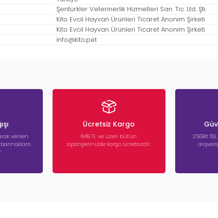
Şentürkler Veterinerlik Hizmetleri San. Tic. Ltd. Şti.
Kito Evcil Hayvan Ürünleri Ticaret Anonim Şirketi
Kito Evcil Hayvan Ürünleri Ticaret Anonim Şirketi
info@kito.pet
ışı
Ücretsiz Kargo
Güve
rak verilen
849 TL ve üzeri bütün
256Bit SSL
a barınaklara
siparişlerinizde kargo ücretsizdir.
alışver
.