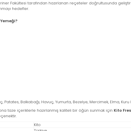
eriner Fakültesi tarafından hazırlanan reçeteler doğrultusunda gelişti
unmayı hedefler.
k Yemeği?
rinç, Patates, Balkabağı, Havuç, Yumurta, Bezelye, Mercimek, Elma, Kuru
na taze içeriklerle hazırlanmış kaliteli bir öğün sunmak için
Kito Fre
eçenektir.
Kito
Türkiye