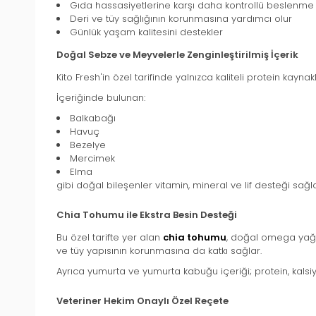
Gıda hassasiyetlerine karşı daha kontrollü beslenme
Deri ve tüy sağlığının korunmasına yardımcı olur
Günlük yaşam kalitesini destekler
Doğal Sebze ve Meyvelerle Zenginleştirilmiş İçerik
Kito Fresh'in özel tarifinde yalnızca kaliteli protein kay
İçeriğinde bulunan:
Balkabağı
Havuç
Bezelye
Mercimek
Elma
gibi doğal bileşenler vitamin, mineral ve lif desteği sağ
Chia Tohumu ile Ekstra Besin Desteği
Bu özel tarifte yer alan
chia tohumu
, doğal omega yağ a
ve tüy yapısının korunmasına da katkı sağlar.
Ayrıca yumurta ve yumurta kabuğu içeriği; protein, kals
Veteriner Hekim Onaylı Özel Reçete