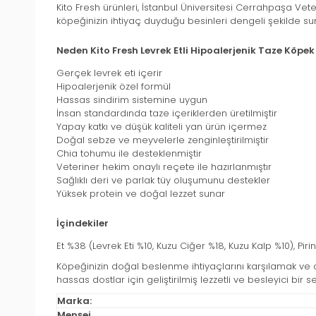
Kito Fresh ürünleri, İstanbul Üniversitesi Cerrahpaşa Vet
köpeğinizin ihtiyaç duyduğu besinleri dengeli şekilde s
Neden Kito Fresh Levrek Etli Hipoalerjenik Taze Köpe
Gerçek levrek eti içerir
Hipoalerjenik özel formül
Hassas sindirim sistemine uygun
İnsan standardında taze içeriklerden üretilmiştir
Yapay katkı ve düşük kaliteli yan ürün içermez
Doğal sebze ve meyvelerle zenginleştirilmiştir
Chia tohumu ile desteklenmiştir
Veteriner hekim onaylı reçete ile hazırlanmıştır
Sağlıklı deri ve parlak tüy oluşumunu destekler
Yüksek protein ve doğal lezzet sunar
İçindekiler
Et %38 (Levrek Eti %10, Kuzu Ciğer %18, Kuzu Kalp %10), Pi
Köpeğinizin doğal beslenme ihtiyaçlarını karşılamak ve o
hassas dostlar için geliştirilmiş lezzetli ve besleyici bir s
Marka:
Menşei