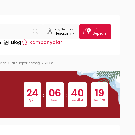
Hoş Geldiniz!
0,00
0
Hesabım
Sepetim
Blog
Kampanyalar
ar
alerjenik Taze Köpek Yemeği 250 Gr
24
06
40
18
:
:
:
gün
saat
dakika
saniye