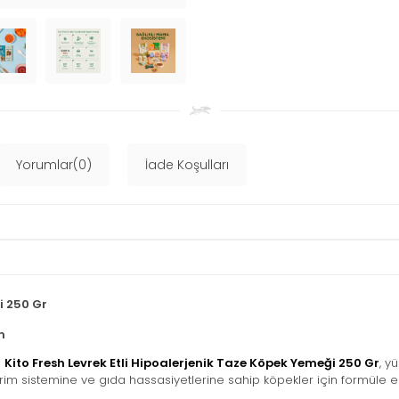
Yorumlar(0)
İade Koşulları
i 250 Gr
n
n
Kito Fresh Levrek Etli Hipoalerjenik Taze Köpek Yemeği 250 Gr
, y
irim sistemine ve gıda hassasiyetlerine sahip köpekler için formüle ed