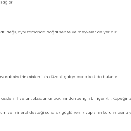
 sağlar
nakları değil, aynı zamanda doğal sebze ve meyveler de yer alır.
layarak sindirim sisteminin düzenli çalışmasına katkıda bulunur.
sitleri, lif ve antioksidanlar bakımından zengin bir içeriktir. Köpeği
iyum ve mineral desteği sunarak güçlü kemik yapısının korunmasına y