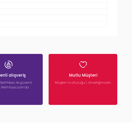
nli alışveriş
Mutlu Müşteri
 Sertifikası ile güvenli
Müşteri mutluluğu 1. önceliğimizdir.
iş Petihtiyac.com’da