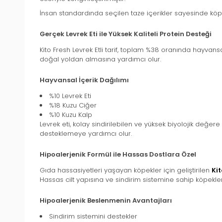
İnsan standardında seçilen taze içerikler sayesinde kö
Gerçek Levrek Eti ile Yüksek Kaliteli Protein Desteği
Kito Fresh Levrek Etli tarif, toplam %38 oranında hayvansal 
doğal yoldan almasına yardımcı olur.
Hayvansal İçerik Dağılımı
%10 Levrek Eti
%18 Kuzu Ciğer
%10 Kuzu Kalp
Levrek eti, kolay sindirilebilen ve yüksek biyolojik değe
desteklemeye yardımcı olur.
Hipoalerjenik Formül ile Hassas Dostlara Özel
Gıda hassasiyetleri yaşayan köpekler için geliştirilen
Kit
Hassas cilt yapısına ve sindirim sistemine sahip köpekle
Hipoalerjenik Beslenmenin Avantajları
Sindirim sistemini destekler