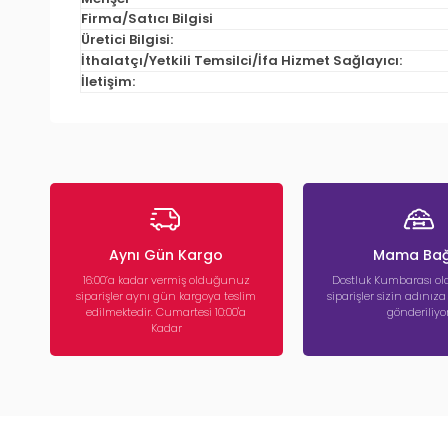
Firma/Satıcı Bilgisi
Üretici Bilgisi:
İthalatçı/Yetkili Temsilci/İfa Hizmet Sağlayıcı:
İletişim:
Aynı Gün Kargo
Mama Bağ
16:00’a kadar vermiş olduğunuz
Dostluk Kumbarası ola
siparişler aynı gün kargoya teslim
siparişler sizin adınız
edilmektedir. Cumartesi 10:00'a
gönderiliyor
Kadar