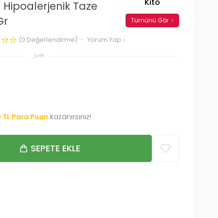
Kito
li Hipoalerjenik Taze
Gr
Tümünü Gör
(0 Değerlendirme)
Yorum Yap
0
TL Para Puan
kazanırsınız!
SEPETE EKLE