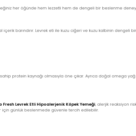
peğiniz her öğünde hem lezzetli hem de dengeli bir beslenme deney
içerik barındırır. Levrek eti ile kuzu ciğeri ve kuzu kalbinin dengeli bi
re sahip protein kaynağı olmasıyla öne çıkar. Ayrıca doğal omega yağ as
o Fresh Levrek Etli Hipoalerjenik Köpek Yemeği
, alerjik reaksiyon r
r için günlük beslenmede güvenle tercih edilebilir.