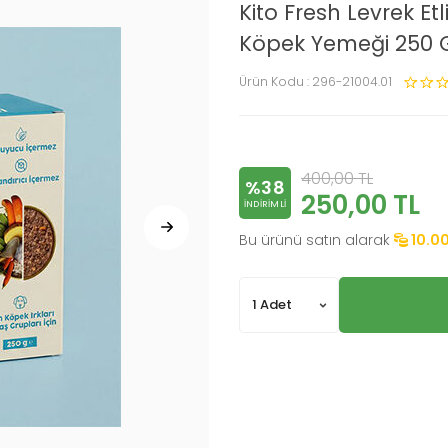
Kito Fresh Levrek Et
Köpek Yemeği 250 
Ürün Kodu :
296-21004.01
400,00
TL
%38
250,00
TL
INDIRIMLI
Bu ürünü satın alarak
10.0