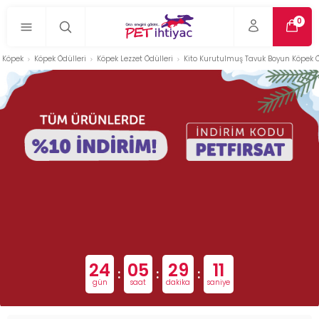
0
Köpek
Köpek Ödülleri
Köpek Lezzet Ödülleri
Kito Kurutulmuş Tavuk Boyun Köpek Ö
24
05
29
10
:
:
:
gün
saat
dakika
saniye