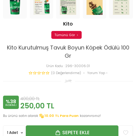
Kito
Tümünü Gör
Kito Kurutulmuş Tavuk Boyun Köpek Ödülü 100
Gr
Ürün Kodu :
296-30006.01
(0 Değerlendirme)
Yorum Yap
400,00
TL
%38
250,00
TL
INDIRIMLI
Bu ürünü satın alarak
10.00
TL Para Puan
kazanırsınız!
SEPETE EKLE