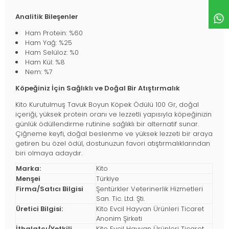
Analitik Bileşenler
Ham Protein: %60
Ham Yağ: %25
Ham Selüloz: %0
Ham Kül: %8
Nem: %7
Köpeğiniz İçin Sağlıklı ve Doğal Bir Atıştırmalık
Kito Kurutulmuş Tavuk Boyun Köpek Ödülü 100 Gr, doğal
içeriği, yüksek protein oranı ve lezzetli yapısıyla köpeğinizin
günlük ödüllendirme rutinine sağlıklı bir alternatif sunar.
Çiğneme keyfi, doğal beslenme ve yüksek lezzeti bir araya
getiren bu özel ödül, dostunuzun favori atıştırmalıklarından
biri olmaya adaydır.
Marka:
Kito
Menşei
Türkiye
Firma/Satıcı Bilgisi
Şentürkler Veterinerlik Hizmetleri
San. Tic. Ltd. Şti.
Üretici Bilgisi:
Kito Evcil Hayvan Ürünleri Ticaret
Anonim Şirketi
İthalatçı/Yetkili
Kito Evcil Hayvan Ürünleri Ticaret