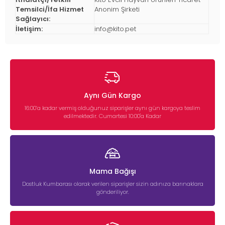
Temsilci/İfa Hizmet
Anonim Şirketi
Sağlayıcı:
İletişim:
info@kito.pet
Aynı Gün Kargo
16:00’a kadar vermiş olduğunuz siparişler aynı gün kargoya teslim
edilmektedir. Cumartesi 10:00'a Kadar
Mama Bağışı
Dostluk Kumbarası olarak verilen siparişler sizin adınıza barınaklara
gönderiliyor.