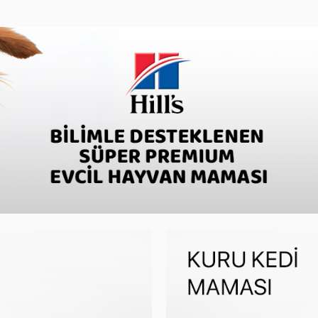
köpek maması ve hills köpek konservesidir.