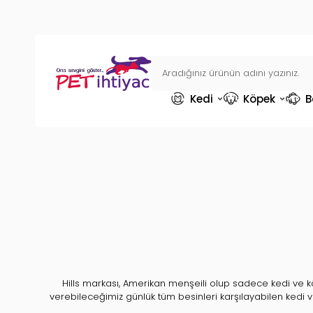
Kedi
Köpek
B
Hills markası, Amerikan menşeili olup sadece kedi ve 
verebileceğimiz günlük tüm besinleri karşılayabilen kedi
kıtasından gelmemektedir, şuanda avrupanın çeşitli ülkelerind