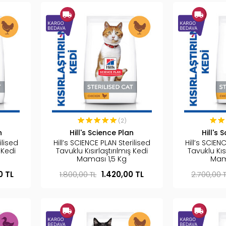
(2)
n
Hill's Science Plan
Hill's 
ilised
Hill’s SCIENCE PLAN Sterilised
Hill’s SCIEN
 Kedi
Tavuklu Kısırlaştırılmış Kedi
Tavuklu Kısı
Maması 1,5 Kg
Mam
0 TL
1.800,00 TL
1.420,00 TL
2.700,00 