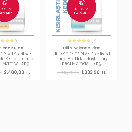
STOKTA
STOKTA
ALMADI!
KALMADI!
(1)
(2)
Science Plan
Hill's Science Plan
CE PLAN Sterilised
Hill’s SCIENCE PLAN Sterilised
lu Kısırlaştırılmış
Tuna Balıklı Kısırlaştırılmış
di Maması 3 Kg
Kedi Maması 1,5 Kg
L
2.400,00 TL
1.236,00 TL
1.033,90 TL