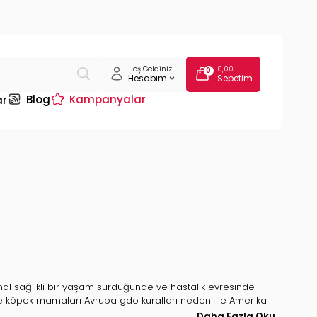
Hoş Geldiniz!
0,00
0
Hesabım
Sepetim
Blog
Kampanyalar
ar
al sağlıklı bir yaşam sürdüğünde ve hastalık evresinde
ve köpek mamaları Avrupa gdo kuralları nedeni ile Amerika
dir; hills kuru kedi maması, hills konserve maması, hills kuru
Daha Fazla Oku...