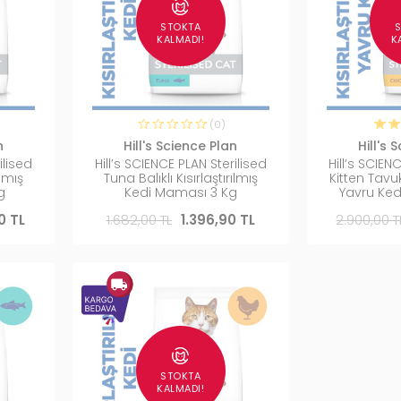
STOKTA
KALMADI!
K
(0)
n
Hill's Science Plan
Hill's 
ilised
Hill’s SCIENCE PLAN Sterilised
Hill’s SCIEN
ılmış
Tuna Balıklı Kısırlaştırılmış
Kitten Tavuk
g
Kedi Maması 3 Kg
Yavru Ke
0 TL
1.682,00 TL
1.396,90 TL
2.900,00 T
STOKTA
KALMADI!