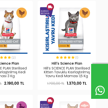
(2)
(1)
Science Plan
Hill's Science Plan
CE PLAN Sterilised
Hill’s SCIENCE PLAN Sterilised
rlaştırılmış Kedi
Kitten Tavuklu Kısırlaştırılmış
ası 3 Kg
Yavru Kedi Maması 1,5 Kg
TL
2.190,00 TL
1.700,00 TL
1.370,00 TL