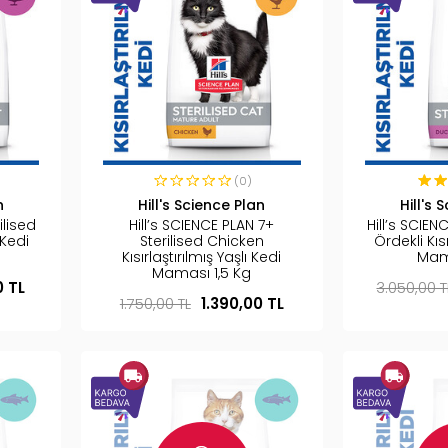
(0)
n
Hill's Science Plan
Hill's 
ilised
Hill’s SCIENCE PLAN 7+
Hill’s SCIEN
 Kedi
Sterilised Chicken
Ördekli Kıs
Kısırlaştırılmış Yaşlı Kedi
Mam
Maması 1,5 Kg
0 TL
3.050,00 T
1.750,00 TL
1.390,00 TL