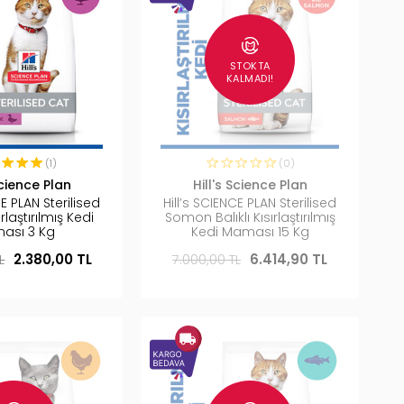
STOKTA
KALMADI!
(1)
(0)
Science Plan
Hill's Science Plan
CE PLAN Sterilised
Hill’s SCIENCE PLAN Sterilised
ırlaştırılmış Kedi
Somon Balıklı Kısırlaştırılmış
ası 3 Kg
Kedi Maması 15 Kg
L
2.380,00 TL
7.000,00 TL
6.414,90 TL