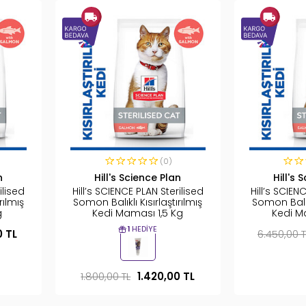
(0)
n
Hill's Science Plan
Hill's 
ilised
Hill’s SCIENCE PLAN Sterilised
Hill’s SCIEN
rılmış
Somon Balıklı Kısırlaştırılmış
Somon Balıkl
g
Kedi Maması 1,5 Kg
Kedi M
1
HEDIYE
0 TL
6.450,00 T
1.800,00 TL
1.420,00 TL