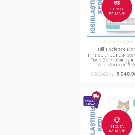
STOKTA
KALMADI!
(0)
Hill's Science Pla
Hill’s SCIENCE PLAN Ster
Tuna Balıklı Kısırlaştır
Kedi Maması 15 K
6.237,00 TL
5.048,9
STOKTA
KALMADI!