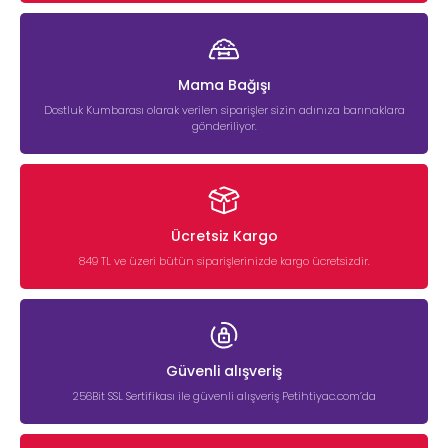
Mama Bağışı
Dostluk Kumbarası olarak verilen siparişler sizin adınıza barınaklara
gönderiliyor.
Ücretsiz Kargo
849 TL ve üzeri bütün siparişlerinizde kargo ücretsizdir.
Güvenli alışveriş
256Bit SSL Sertifikası ile güvenli alışveriş Petihtiyac.com’da