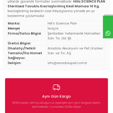
yıllardır güvenilir formüller sunmaktadır.
Hills SCIENCE PLAN
Sterilised Tavuklu Kısırlaştırılmış Kedi Maması 10 Kg
,
kısırlaştırılmış kedilerin özel ihtiyaçlarına yönelik en iyi
beslenme çözümüdür.
Marka:
Hill's Science Plan
Menşei
İsviçre
Firma/Satıcı Bilgisi
Şentürkler Veterinerlik Hizmetleri
San. Tic. Ltd. Şti.
Üretici Bilgisi:
İthalatçı/Yetkili
Anadolu Akvaryum ve Pet Ürünleri
Temsilci/İfa Hizmet
San. ve Tic. A.Ş.
Sağlayıcı:
İletişim:
info@anadolupet.com.tr
Aynı Gün Kargo
16:00’a kadar vermiş olduğunuz siparişler aynı gün kargoya teslim
edilmektedir. Cumartesi 10:00'a Kadar