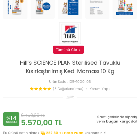
Tümünü Gör
Hill’s SCIENCE PLAN Sterilised Tavuklu
Kısırlaştırılmış Kedi Maması 10 Kg
Ürün Kodu :
105-10001.05
(3 Değerlendirme)
Yorum Yap
6.450,00
TL
Saat içerisinde sipariş
%14
5.570,00
TL
verin
bugün kargoda!
INDIRIMLI
Bu ürünü satın alarak
222.80
TL Para Puan
kazanırsınız!