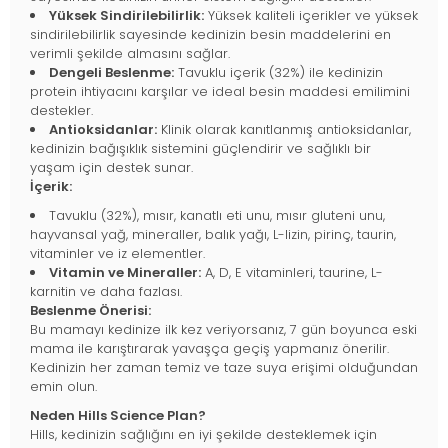
Yüksek Sindirilebilirlik:
Yüksek kaliteli içerikler ve yüksek
sindirilebilirlik sayesinde kedinizin besin maddelerini en
verimli şekilde almasını sağlar.
Dengeli Beslenme:
Tavuklu içerik (32%) ile kedinizin
protein ihtiyacını karşılar ve ideal besin maddesi emilimini
destekler.
Antioksidanlar:
Klinik olarak kanıtlanmış antioksidanlar,
kedinizin bağışıklık sistemini güçlendirir ve sağlıklı bir
yaşam için destek sunar.
İçerik:
Tavuklu (32%), mısır, kanatlı eti unu, mısır gluteni unu,
hayvansal yağ, mineraller, balık yağı, L-lizin, pirinç, taurin,
vitaminler ve iz elementler.
Vitamin ve Mineraller:
A, D, E vitaminleri, taurine, L-
karnitin ve daha fazlası.
Beslenme Önerisi:
Bu mamayı kedinize ilk kez veriyorsanız, 7 gün boyunca eski
mama ile karıştırarak yavaşça geçiş yapmanız önerilir.
Kedinizin her zaman temiz ve taze suya erişimi olduğundan
emin olun.
Neden Hills Science Plan?
Hills, kedinizin sağlığını en iyi şekilde desteklemek için