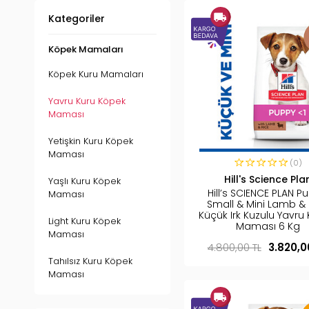
Kategoriler
Köpek Mamaları
Köpek Kuru Mamaları
Yavru Kuru Köpek
Maması
Yetişkin Kuru Köpek
Maması
(0)
Hill's Science Pla
Yaşlı Kuru Köpek
Hill’s SCIENCE PLAN P
Maması
Small & Mini Lamb & 
Küçük Irk Kuzulu Yavru
Light Kuru Köpek
Maması 6 Kg
Maması
4.800,00 TL
3.820,0
Tahılsız Kuru Köpek
Maması