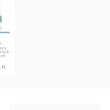
n
uppy
Büyük
öpek
0 TL