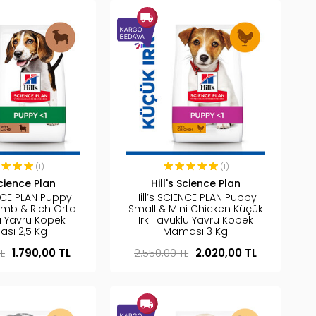
(1)
(1)
Science Plan
Hill's Science Plan
ENCE PLAN Puppy
Hill’s SCIENCE PLAN Puppy
mb & Rich Orta
Small & Mini Chicken Küçük
lu Yavru Köpek
Irk Tavuklu Yavru Köpek
sı 2,5 Kg
Maması 3 Kg
TL
1.790,00 TL
2.550,00 TL
2.020,00 TL