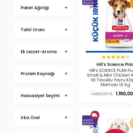
Paket Ağırlığı
Tahıl Oranı
Ek Lezzet-Aroma
(1)
Hill's Science Pla
Hill’s SCIENCE PLAN P
Protein Kaynağı
Small & Mini Chicken 
Irk Tavuklu Yavru K
Maması 1,5 Kg
1.480,00 TL
1.190,00
Hassasiyet Seçimi
Irka Özel