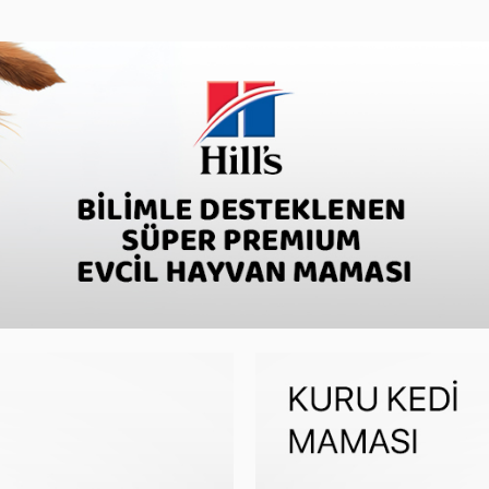
köpek maması ve hills köpek konservesidir.