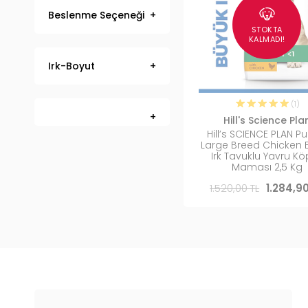
Beslenme Seçeneği
STOKTA
KALMADI!
Irk-Boyut
(1)
Hill's Science Pla
Hill’s SCIENCE PLAN P
Large Breed Chicken 
Irk Tavuklu Yavru K
Maması 2,5 Kg
1.520,00 TL
1.284,9