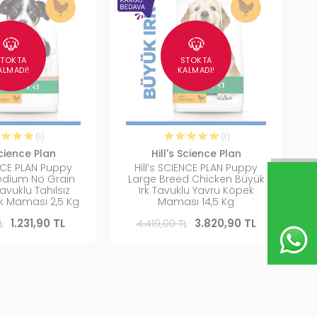
STOKTA
STOKTA
ALMADI!
KALMADI!
(1)
(1)
Science Plan
Hill's Science Plan
ENCE PLAN Puppy
Hill’s SCIENCE PLAN Puppy
edium No Grain
Large Breed Chicken Büyük
avuklu Tahılsız
Irk Tavuklu Yavru Köpek
k Maması 2,5 Kg
Maması 14,5 Kg
L
1.231,90 TL
4.419,00 TL
3.820,90 TL