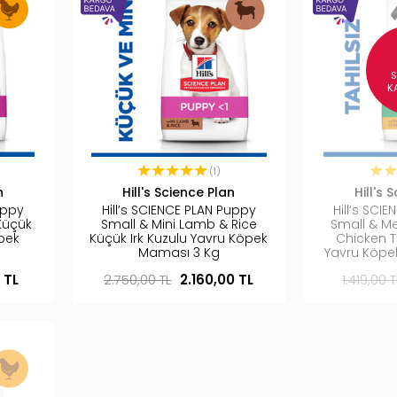
K
(1)
n
Hill's Science Plan
Hill's 
uppy
Hill’s SCIENCE PLAN Puppy
Hill’s SCI
Küçük
Small & Mini Lamb & Rice
Small & M
öpek
Küçük Irk Kuzulu Yavru Köpek
Chicken T
Maması 3 Kg
Yavru Köpe
 TL
2.750,00 TL
2.160,00 TL
1.419,00 T