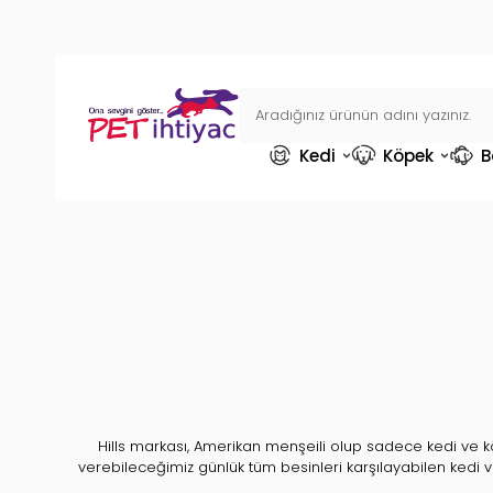
Kedi
Köpek
B
Hills markası, Amerikan menşeili olup sadece kedi ve 
verebileceğimiz günlük tüm besinleri karşılayabilen kedi
kıtasından gelmemektedir, şuanda avrupanın çeşitli ülkelerind