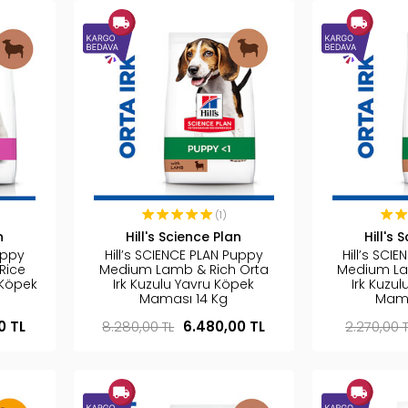
(1)
n
Hill's Science Plan
Hill's 
uppy
Hill’s SCIENCE PLAN Puppy
Hill’s SCI
Rice
Medium Lamb & Rich Orta
Medium La
 Köpek
Irk Kuzulu Yavru Köpek
Irk Kuzu
Maması 14 Kg
Mama
0 TL
8.280,00 TL
6.480,00 TL
2.270,00 