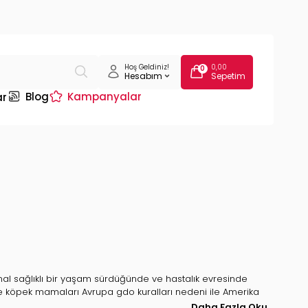
Hoş Geldiniz!
0,00
0
Hesabım
Sepetim
Blog
Kampanyalar
ar
al sağlıklı bir yaşam sürdüğünde ve hastalık evresinde
ve köpek mamaları Avrupa gdo kuralları nedeni ile Amerika
dir; hills kuru kedi maması, hills konserve maması, hills kuru
Daha Fazla Oku...