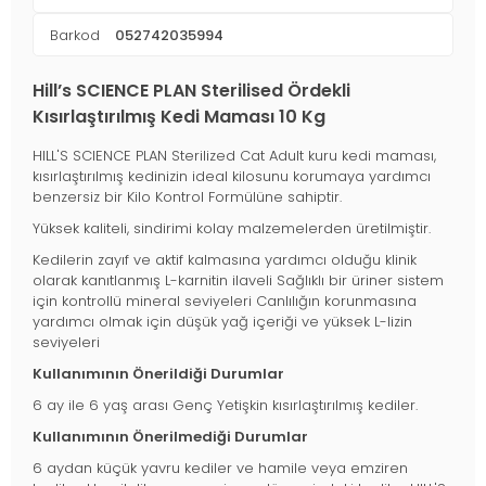
Barkod
052742035994
Hill’s SCIENCE PLAN Sterilised Ördekli
Kısırlaştırılmış Kedi Maması 10 Kg
HILL'S SCIENCE PLAN Sterilized Cat Adult kuru kedi maması,
kısırlaştırılmış kedinizin ideal kilosunu korumaya yardımcı
benzersiz bir Kilo Kontrol Formülüne sahiptir.
Yüksek kaliteli, sindirimi kolay malzemelerden üretilmiştir.
Kedilerin zayıf ve aktif kalmasına yardımcı olduğu klinik
olarak kanıtlanmış L-karnitin ilaveli Sağlıklı bir üriner sistem
için kontrollü mineral seviyeleri Canlılığın korunmasına
yardımcı olmak için düşük yağ içeriği ve yüksek L-lizin
seviyeleri
Kullanımının Önerildiği Durumlar
6 ay ile 6 yaş arası Genç Yetişkin kısırlaştırılmış kediler.
Kullanımının Önerilmediği Durumlar
6 aydan küçük yavru kediler ve hamile veya emziren