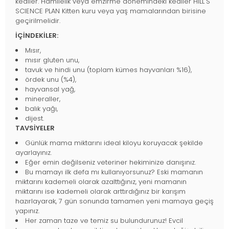
kediler. Hamilelik veya emzirme dönemindeki kediler HILL'S
SCIENCE PLAN Kitten kuru veya yaş mamalarından birisine
geçirilmelidir.
İÇİNDEKİLER:
Mısır,
mısır gluten unu,
tavuk ve hindi unu (toplam kümes hayvanları %16),
ördek unu (%4),
hayvansal yağ,
mineraller,
balık yağı,
dijest.
TAVSİYELER
Günlük mama miktarını ideal kiloyu koruyacak şekilde
ayarlayınız.
Eğer emin değilseniz veteriner hekiminize danışınız.
Bu mamayı ilk defa mı kullanıyorsunuz? Eski mamanın
miktarını kademeli olarak azalttığınız, yeni mamanın
miktarını ise kademeli olarak arttırdığınız bir karışım
hazırlayarak, 7 gün sonunda tamamen yeni mamaya geçiş
yapınız.
Her zaman taze ve temiz su bulundurunuz! Evcil