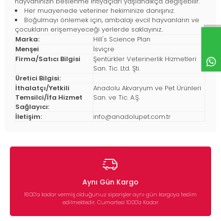
hayvanınızın beslenme ihtiyaçları yaşlandıkça değişebilir.
Her muayenede veteriner hekiminize danışınız.
Boğulmayı önlemek için, ambalajı evcil hayvanların ve
çocukların erişemeyeceği yerlerde saklayınız..
Marka:
Hill's Science Plan
Menşei
İsviçre
Firma/Satıcı Bilgisi
Şentürkler Veterinerlik Hizmetleri
San. Tic. Ltd. Şti.
Üretici Bilgisi:
İthalatçı/Yetkili
Anadolu Akvaryum ve Pet Ürünleri
Temsilci/İfa Hizmet
San. ve Tic. A.Ş.
Sağlayıcı:
İletişim:
info@anadolupet.com.tr
Aynı Gün Kargo
16:00’a kadar vermiş olduğunuz siparişler aynı gün kargoya teslim
edilmektedir. Cumartesi 10:00'a Kadar