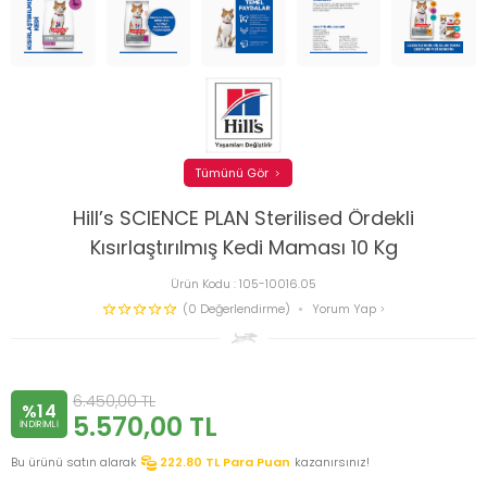
Tümünü Gör
Hill’s SCIENCE PLAN Sterilised Ördekli
Kısırlaştırılmış Kedi Maması 10 Kg
Ürün Kodu :
105-10016.05
(0 Değerlendirme)
Yorum Yap
6.450,00
TL
%14
5.570,00
TL
INDIRIMLI
Bu ürünü satın alarak
222.80
TL Para Puan
kazanırsınız!