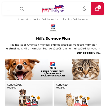
0
Anasayfa
Kedi
Kedi Mamaları
Tahılsız Kedi Maması
Hill's Science Plan
Hills markası, Amerikan menşeili olup sadece kedi ve köpek mamaları
üretmektedir. Hills mamaları kedi ve köpeğinizin normal sağlıklı bir yaşam
sürdüğünde ve hastalık evresinde verebileceğimiz günlük tüm besinleri
Daha Fazla Oku...
karşılayabilen kedi ve köpek mamaları üretmektedir. Şuanda Türkiye’ye gelen
hills kedi ve köpek mamaları Avrupa gdo kuralları nedeni ile Amerika
kıtasından gelmemektedir, şuanda avrupanın çeşitli ülkelerinde üretim
yapılmaktadır. Hills markası ürettiği bazı ürünleri şu şekildedir; hills kuru
kedi maması, hills konserve maması, hills kuru köpek maması ve hills
köpek konservesidir.