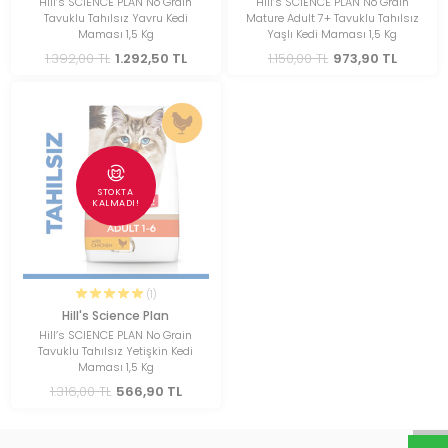
Hill’s SCIENCE PLAN No Grain
Hill’s SCIENCE PLAN No Grain
Tavuklu Tahılsız Yavru Kedi
Mature Adult 7+ Tavuklu Tahılsız
Maması 1,5 Kg
Yaşlı Kedi Maması 1,5 Kg
1.392,00 TL
1.292,50 TL
1.150,00 TL
973,90 TL
STOKTA
KALMADI!
(1)
Hill's Science Plan
Hill’s SCIENCE PLAN No Grain
Tavuklu Tahılsız Yetişkin Kedi
Maması 1,5 Kg
1.316,00 TL
566,90 TL