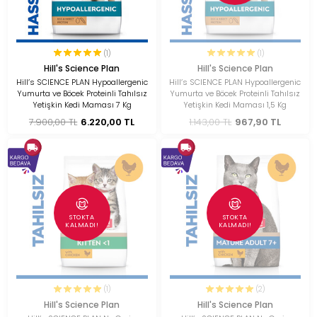
(1)
(1)
Hill's Science Plan
Hill's Science Plan
Hill’s SCIENCE PLAN Hypoallergenic
Hill’s SCIENCE PLAN Hypoallergenic
Yumurta ve Böcek Proteinli Tahılsız
Yumurta ve Böcek Proteinli Tahılsız
Yetişkin Kedi Maması 7 Kg
Yetişkin Kedi Maması 1,5 Kg
7.900,00 TL
6.220,00 TL
1.143,00 TL
967,90 TL
STOKTA
STOKTA
KALMADI!
KALMADI!
(1)
(2)
Hill's Science Plan
Hill's Science Plan