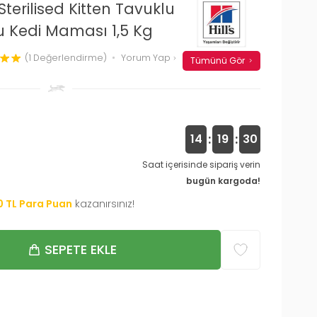
Sterilised Kitten Tavuklu
ru Kedi Maması 1,5 Kg
(1 Değerlendirme)
Yorum Yap
Tümünü Gör
:
:
14
19
29
Saat içerisinde sipariş verin
bugün kargoda!
0
TL Para Puan
kazanırsınız!
SEPETE EKLE