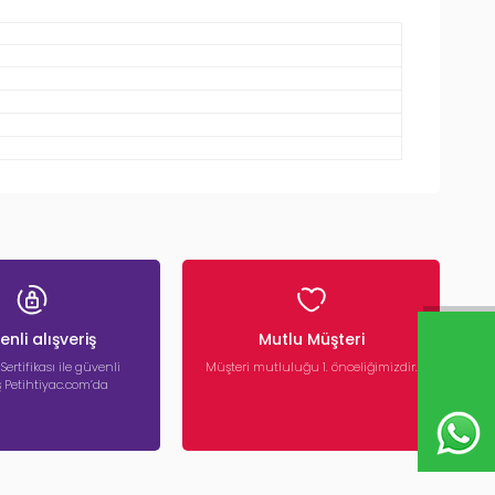
nli alışveriş
Mutlu Müşteri
 Sertifikası ile güvenli
Müşteri mutluluğu 1. önceliğimizdir.
iş Petihtiyac.com’da