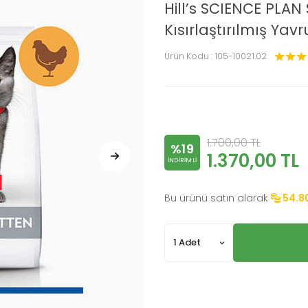
Hill’s SCIENCE PLAN 
Kısırlaştırılmış Yav
Ürün Kodu :
105-10021.02
1.700,00
TL
%19
1.370,00
TL
INDIRIMLI
Bu ürünü satın alarak
54.8