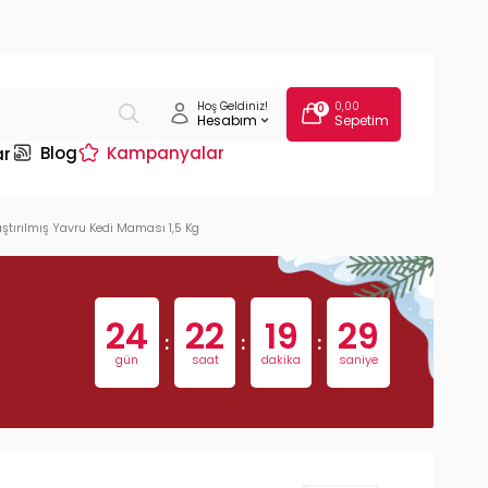
Hoş Geldiniz!
0,00
0
Hesabım
Sepetim
Blog
Kampanyalar
ar
laştırılmış Yavru Kedi Maması 1,5 Kg
24
22
19
28
:
:
:
gün
saat
dakika
saniye