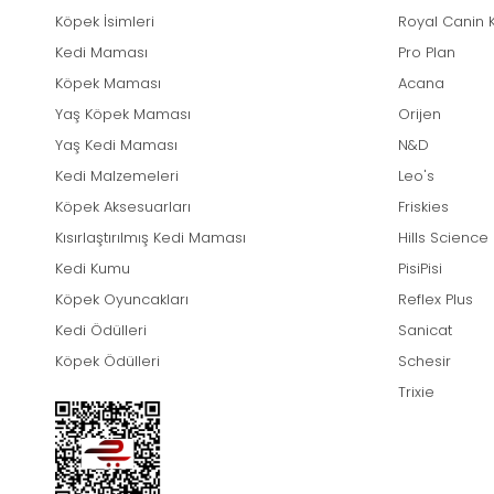
Köpek İsimleri
Royal Canin 
Kedi Maması
Pro Plan
Köpek Maması
Acana
Yaş Köpek Maması
Orijen
Yaş Kedi Maması
N&D
Kedi Malzemeleri
Leo's
Köpek Aksesuarları
Friskies
Kısırlaştırılmış Kedi Maması
Hills Science
Kedi Kumu
PisiPisi
Köpek Oyuncakları
Reflex Plus
Kedi Ödülleri
Sanicat
Köpek Ödülleri
Schesir
Trixie