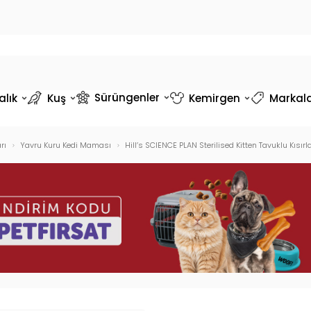
Sürüngenler
alık
Kuş
Kemirgen
Markal
rı
Yavru Kuru Kedi Maması
Hill’s SCIENCE PLAN Sterilised Kitten Tavuklu Kısır