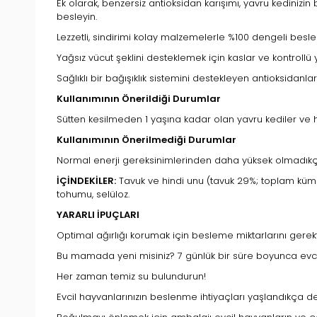
Ek olarak, benzersiz antioksidan karışımı, yavru kedinizin
besleyin.
Lezzetli, sindirimi kolay malzemelerle %100 dengeli bes
Yağsız vücut şeklini desteklemek için kaslar ve kontrollü 
Sağlıklı bir bağışıklık sistemini destekleyen antioksidanlar
Kullanımının Önerildiği Durumlar
Sütten kesilmeden 1 yaşına kadar olan yavru kediler ve 
Kullanımının Önerilmediği Durumlar
Normal enerji gereksinimlerinden daha yüksek olmadıkça
İÇİNDEKİLER:
Tavuk ve hindi unu (tavuk 29%; toplam kümes 
tohumu, selüloz.
YARARLI İPUÇLARI
Optimal ağırlığı korumak için besleme miktarlarını gerekti
Bu mamada yeni misiniz? 7 günlük bir süre boyunca evcil
Her zaman temiz su bulundurun!
Evcil hayvanlarınızın beslenme ihtiyaçları yaşlandıkça de