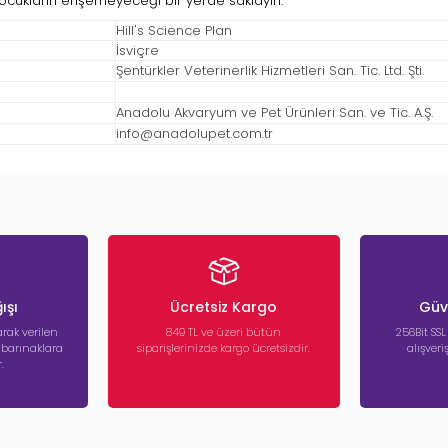
ocukların erişemeyeceği bir yerde saklayın.
Hill's Science Plan
İsviçre
Şentürkler Veterinerlik Hizmetleri San. Tic. Ltd. Şti.
Anadolu Akvaryum ve Pet Ürünleri San. ve Tic. A.Ş.
info@anadolupet.com.tr
ışı
Ücretsiz Kargo
Güve
rak verilen
849 TL ve üzeri bütün
256Bit SSL
a barınaklara
siparişlerinizde kargo ücretsizdir.
alışver
.