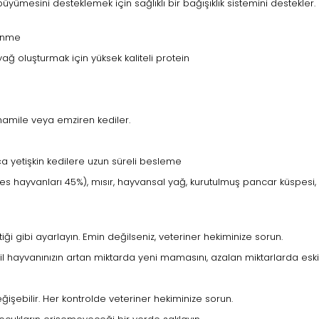
 büyümesini desteklemek için sağlıklı bir bağışıklık sistemini destekler
lenme
yağ oluşturmak için yüksek kaliteli protein
hamile veya emziren kediler.
 yetişkin kedilere uzun süreli besleme
hayvanları 45%), mısır, hayvansal yağ, kurutulmuş pancar küspesi, mine
ği gibi ayarlayın. Emin değilseniz, veteriner hekiminize sorun.
 hayvanınızın artan miktarda yeni mamasını, azalan miktarlarda eski 
ğişebilir. Her kontrolde veteriner hekiminize sorun.