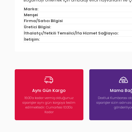
Boğulmayı önlemek için ambalajı evcil hayvanların ve ç
Marka:
Menşei
Firma/Satıcı Bilgisi
Üretici Bilgisi:
İthalatçı/Yetkili Temsilci/İfa Hizmet Sağlayıcı:
İletişim:
Aynı Gün Kargo
Mama Bağ
16:00’a kadar vermiş olduğunuz
Dostluk Kumbarası ola
siparişler aynı gün kargoya teslim
siparişler sizin adınız
edilmektedir. Cumartesi 10:00'a
gönderiliyor
Kadar