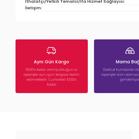
İthalatçı/Yetkili Temsilci/İfa Hizmet Sağlayıcı:
İletişim:
Aynı Gün Kargo
Mama Bağ
16:00’a kadar vermiş olduğunuz
Dostluk Kumbarası ola
siparişler aynı gün kargoya teslim
siparişler sizin adınız
edilmektedir. Cumartesi 10:00'a
gönderiliyor
Kadar