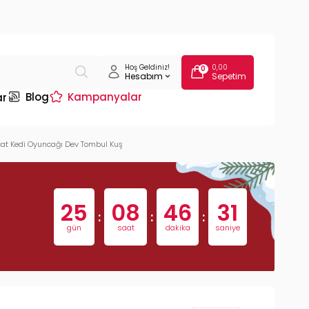
Hoş Geldiniz!
0,00
0
Hesabım
Sepetim
Blog
Kampanyalar
ar
cat Kedi Oyuncağı Dev Tombul Kuş
25
08
46
30
:
:
:
gün
saat
dakika
saniye