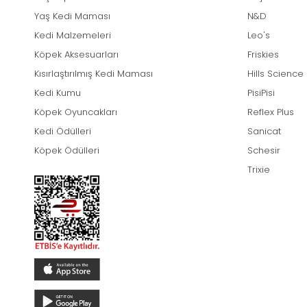
Yaş Kedi Maması
N&D
Kedi Malzemeleri
Leo's
Köpek Aksesuarları
Friskies
Kısırlaştırılmış Kedi Maması
Hills Science
Kedi Kumu
PisiPisi
Köpek Oyuncakları
Reflex Plus
Kedi Ödülleri
Sanicat
Köpek Ödülleri
Schesir
Trixie