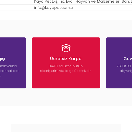
Kaya Pet Dış Tic. Evcil Hayvan ve Malzemeleri San. Ltd
info@kayapet.com.tr
ışı
Ücretsiz Kargo
Güve
rak verilen
849 TL ve üzeri bütün
256Bit SSL
a barınaklara
siparişlerinizde kargo ücretsizdir.
alışver
.