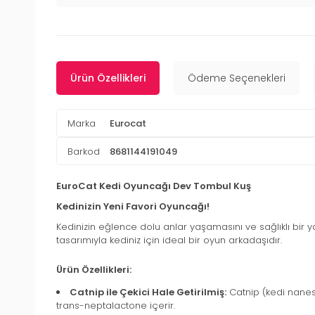
Ürün Özellikleri
Ödeme Seçenekleri
Marka
Eurocat
Barkod
8681144191049
EuroCat Kedi Oyuncağı Dev Tombul Kuş
Kedinizin Yeni Favori Oyuncağı!
Kedinizin eğlence dolu anlar yaşamasını ve sağlıklı bi
tasarımıyla kediniz için ideal bir oyun arkadaşıdır.
Ürün Özellikleri:
Catnip ile Çekici Hale Getirilmiş:
Catnip (kedi nanesi)
trans-neptalactone içerir.