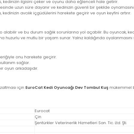
s, kedinizin ilgisini çeker ve oyunu daha eğlenceli hale getirir.
nde uzun süre dayanır ve kedinizin güvenli bir şekilde oynamasını 
kedinizin avcılık içgüdülerini harekete geçirir ve oyun keyfini artırır.
lo alabilir ve bu durum sağlık sorunlarına yol açabilir. Bu oyuncak, k
ha huzurlu ve mutlu bir yaşam sunar. Yalnız kaldığında oyalanmasını 
içeriğiyle onu harekete geçirir.
ullanım sağlar.
ir oyun arkadaşıdır.
 azaltması için
EuroCat Kedi Oyuncağı Dev Tombul Kuş
mükemmel bir 
Eurocat
Çin
Şentürkler Veterinerlik Hizmetleri San. Tic. Ltd. Şti.