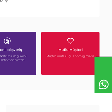
. Şti.
nli alışveriş
Mutlu Müşteri
 Sertifikası ile güvenli
Müşteri mutluluğu 1. önceliğimizdir.
iş Petihtiyac.com’da