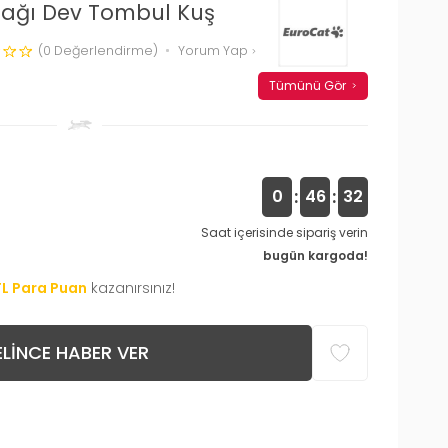
cağı Dev Tombul Kuş
(0 Değerlendirme)
Yorum Yap
Tümünü Gör
:
:
0
46
31
Saat içerisinde sipariş verin
bugün kargoda!
TL Para Puan
kazanırsınız!
LINCE HABER VER