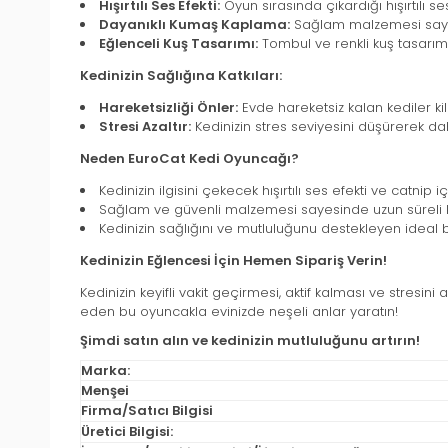
Hışırtılı Ses Efekti:
Oyun sırasında çıkardığı hışırtılı se
Dayanıklı Kumaş Kaplama:
Sağlam malzemesi sayesi
Eğlenceli Kuş Tasarımı:
Tombul ve renkli kuş tasarımı, 
Kedinizin Sağlığına Katkıları:
Hareketsizliği Önler:
Evde hareketsiz kalan kediler ki
Stresi Azaltır:
Kedinizin stres seviyesini düşürerek da
Neden EuroCat Kedi Oyuncağı?
Kedinizin ilgisini çekecek hışırtılı ses efekti ve catnip 
Sağlam ve güvenli malzemesi sayesinde uzun süreli k
Kedinizin sağlığını ve mutluluğunu destekleyen ideal b
Kedinizin Eğlencesi İçin Hemen Sipariş Verin!
Kedinizin keyifli vakit geçirmesi, aktif kalması ve stresini
eden bu oyuncakla evinizde neşeli anlar yaratın!
Şimdi satın alın ve kedinizin mutluluğunu artırın!
Marka:
Menşei
Firma/Satıcı Bilgisi
Üretici Bilgisi: