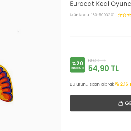
Eurocat Kedi Oyun
Ürün Kodu :
169-50032.01
69,00
TL
%20
54,90
TL
INDIRIMLI
Bu ürünü satın alarak
2.16
GE