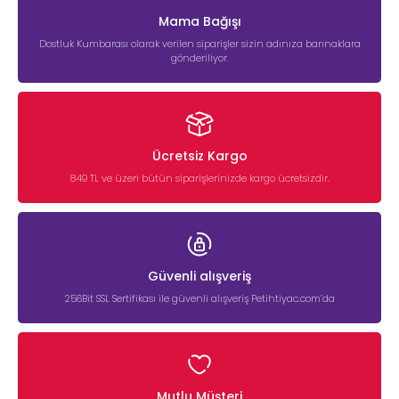
Mama Bağışı
Dostluk Kumbarası olarak verilen siparişler sizin adınıza barınaklara
gönderiliyor.
Ücretsiz Kargo
849 TL ve üzeri bütün siparişlerinizde kargo ücretsizdir.
Güvenli alışveriş
256Bit SSL Sertifikası ile güvenli alışveriş Petihtiyac.com’da
Mutlu Müşteri