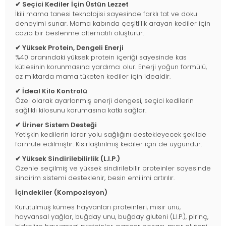
✔ Seçici Kediler İçin Üstün Lezzet
İkili mama tanesi teknolojisi sayesinde farklı tat ve doku
deneyimi sunar. Mama kabında çeşitlilik arayan kediler için
cazip bir beslenme alternatifi oluşturur.
✔ Yüksek Protein, Dengeli Enerji
%40 oranındaki yüksek protein içeriği sayesinde kas
kütlesinin korunmasına yardımcı olur. Enerji yoğun formülü,
az miktarda mama tüketen kediler için idealdir.
✔ İdeal Kilo Kontrolü
Özel olarak ayarlanmış enerji dengesi, seçici kedilerin
sağlıklı kilosunu korumasına katkı sağlar.
✔ Üriner Sistem Desteği
Yetişkin kedilerin idrar yolu sağlığını destekleyecek şekilde
formüle edilmiştir. Kısırlaştırılmış kediler için de uygundur.
✔ Yüksek Sindirilebilirlik (L.I.P.)
Özenle seçilmiş ve yüksek sindirilebilir proteinler sayesinde
sindirim sistemi desteklenir, besin emilimi artırılır.
İçindekiler (Kompozisyon)
Kurutulmuş kümes hayvanları proteinleri, mısır unu,
hayvansal yağlar, buğday unu, buğday gluteni (L.I.P.), pirinç,