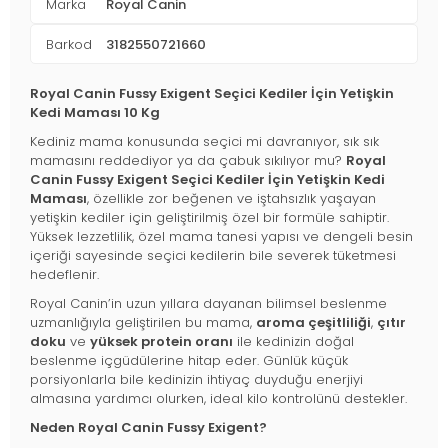
Marka
Royal Canin
Barkod
3182550721660
Royal Canin Fussy Exigent Seçici Kediler İçin Yetişkin
Kedi Maması 10 Kg
Kediniz mama konusunda seçici mi davranıyor, sık sık
mamasını reddediyor ya da çabuk sıkılıyor mu?
Royal
Canin Fussy Exigent Seçici Kediler İçin Yetişkin Kedi
Maması
, özellikle zor beğenen ve iştahsızlık yaşayan
yetişkin kediler için geliştirilmiş özel bir formüle sahiptir.
Yüksek lezzetlilik, özel mama tanesi yapısı ve dengeli besin
içeriği sayesinde seçici kedilerin bile severek tüketmesi
hedeflenir.
Royal Canin’in uzun yıllara dayanan bilimsel beslenme
uzmanlığıyla geliştirilen bu mama,
aroma çeşitliliği
,
çıtır
doku
ve
yüksek protein oranı
ile kedinizin doğal
beslenme içgüdülerine hitap eder. Günlük küçük
porsiyonlarla bile kedinizin ihtiyaç duyduğu enerjiyi
almasına yardımcı olurken, ideal kilo kontrolünü destekler.
Neden Royal Canin Fussy Exigent?