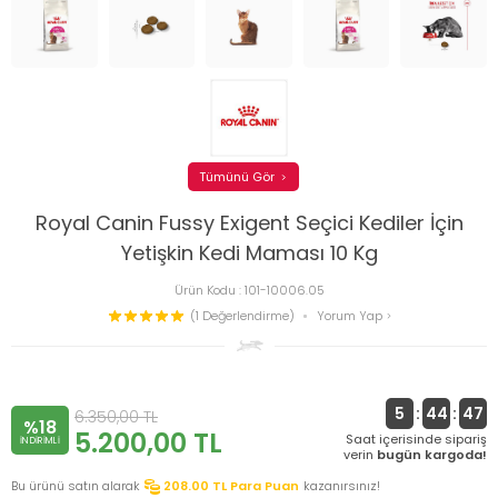
Tümünü Gör
Royal Canin Fussy Exigent Seçici Kediler İçin
Yetişkin Kedi Maması 10 Kg
Ürün Kodu :
101-10006.05
(1 Değerlendirme)
Yorum Yap
5
:
44
:
46
6.350,00
TL
%18
5.200,00
TL
Saat içerisinde sipariş
INDIRIMLI
verin
bugün kargoda!
Bu ürünü satın alarak
208.00
TL Para Puan
kazanırsınız!