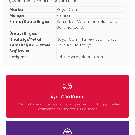
güvenilir ve lezzetli bir çözüm sunar.
Marka:
Royal Canin
Menşei
Fransa
Firma/Satıcı Bilgisi
Şentürkler Veterinerlik Hizmetleri
San. Tic. Ltd. Şti.
Üretici Bilgisi:
İthalatçı/Yetkili
Royal Canin Turkey Evcil Hayvan
Temsilci/İfa Hizmet
Ürünleri Tic. Ltd. Şti.
Sağlayıcı:
İletişim:
iletisim@royalcanin.com
Aynı Gün Kargo
16:00’a kadar vermiş olduğunuz siparişler aynı gün kargoya teslim
edilmektedir. Cumartesi 10:00'a Kadar