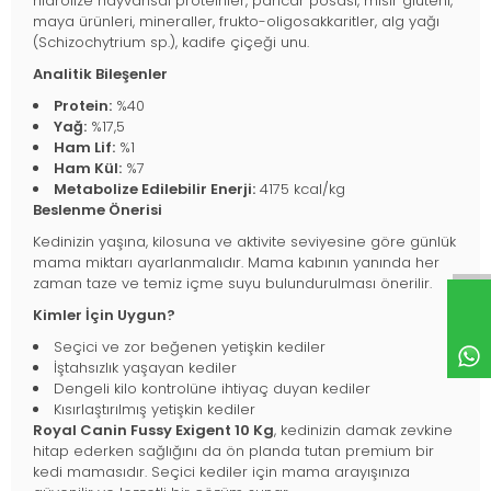
hidrolize hayvansal proteinler, pancar posası, mısır gluteni,
maya ürünleri, mineraller, frukto-oligosakkaritler, alg yağı
(Schizochytrium sp.), kadife çiçeği unu.
Analitik Bileşenler
Protein:
%40
Yağ:
%17,5
Ham Lif:
%1
Ham Kül:
%7
Metabolize Edilebilir Enerji:
4175 kcal/kg
Beslenme Önerisi
Kedinizin yaşına, kilosuna ve aktivite seviyesine göre günlük
mama miktarı ayarlanmalıdır. Mama kabının yanında her
zaman taze ve temiz içme suyu bulundurulması önerilir.
Kimler İçin Uygun?
Seçici ve zor beğenen yetişkin kediler
İştahsızlık yaşayan kediler
Dengeli kilo kontrolüne ihtiyaç duyan kediler
Kısırlaştırılmış yetişkin kediler
Royal Canin Fussy Exigent 10 Kg
, kedinizin damak zevkine
hitap ederken sağlığını da ön planda tutan premium bir
kedi mamasıdır. Seçici kediler için mama arayışınıza