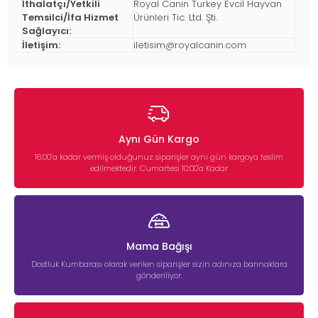
İthalatçı/Yetkili
Royal Canin Turkey Evcil Hayvan
Temsilci/İfa Hizmet
Ürünleri Tic. Ltd. Şti.
Sağlayıcı:
İletişim:
iletisim@royalcanin.com
Aynı Gün Kargo
16:00’a kadar vermiş olduğunuz siparişler aynı gün kargoya teslim
edilmektedir. Cumartesi 10:00'a Kadar
Mama Bağışı
Dostluk Kumbarası olarak verilen siparişler sizin adınıza barınaklara
gönderiliyor.