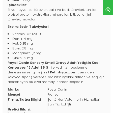
Nem
: %79,6
İçindekiler
:
Et ve hayvansal türevler, balık ve balık türevleri, tahıllar,
bitkisel protein ekstraktları, mineraller, bitkisel orijinli
türevler, mayalar.
Ekstra Besin Takviyeleri
:
Vitamin D3: 120 IU
Demir: 4 mg
İyot: 0,35 mg
Bakır: 2,8 mg
Manganez: 1,2 mg
Çinko: 12 mg
Royal Canin Sensory Smell Gravy Adult Yetişkin Kedi
Konservesi 12 Adet 85 Gr
ile kedinizin beslenme
deneyimini zenginleştirin!
Petihtiyac.com
üzerinden
kolayca sipariş vererek, kedinizin iştahını artıran ve sağlığını
destekleyen bu özel mamayı hemen keşfedin.
Marka:
Royal Canin
Menşei
Fransa
Firma/Satıcı Bilgisi
Şentürkler Veterinerlik Hizmetleri
San. Tic. Ltd. Şti.
Üretici Bilgisi: