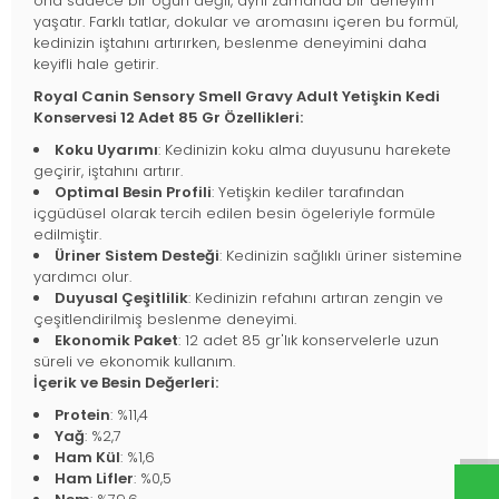
ona sadece bir öğün değil, aynı zamanda bir deneyim
yaşatır. Farklı tatlar, dokular ve aromasını içeren bu formül,
kedinizin iştahını artırırken, beslenme deneyimini daha
keyifli hale getirir.
Royal Canin Sensory Smell Gravy Adult Yetişkin Kedi
Konservesi 12 Adet 85 Gr Özellikleri:
Koku Uyarımı
: Kedinizin koku alma duyusunu harekete
geçirir, iştahını artırır.
Optimal Besin Profili
: Yetişkin kediler tarafından
içgüdüsel olarak tercih edilen besin ögeleriyle formüle
edilmiştir.
Üriner Sistem Desteği
: Kedinizin sağlıklı üriner sistemine
yardımcı olur.
Duyusal Çeşitlilik
: Kedinizin refahını artıran zengin ve
çeşitlendirilmiş beslenme deneyimi.
Ekonomik Paket
: 12 adet 85 gr'lık konservelerle uzun
süreli ve ekonomik kullanım.
İçerik ve Besin Değerleri:
Protein
: %11,4
Yağ
: %2,7
Ham Kül
: %1,6
Ham Lifler
: %0,5