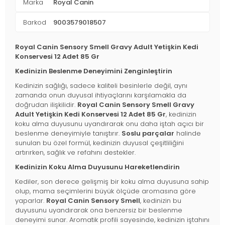
Marka
Royal Canin
Barkod
9003579018507
Royal Canin Sensory Smell Gravy Adult Yetişkin Kedi
Konservesi 12 Adet 85 Gr
Kedinizin Beslenme Deneyimini Zenginleştirin
Kedinizin sağlığı, sadece kaliteli besinlerle değil, aynı
zamanda onun duyusal ihtiyaçlarını karşılamakla da
doğrudan ilişkilidir.
Royal Canin Sensory Smell Gravy
Adult Yetişkin Kedi Konservesi 12 Adet 85 Gr
, kedinizin
koku alma duyusunu uyandırarak onu daha iştah açıcı bir
beslenme deneyimiyle tanıştırır.
Soslu parçalar
halinde
sunulan bu özel formül, kedinizin duyusal çeşitliliğini
artırırken, sağlık ve refahını destekler.
Kedinizin Koku Alma Duyusunu Hareketlendirin
Kediler, son derece gelişmiş bir koku alma duyusuna sahip
olup, mama seçimlerini büyük ölçüde aromasına göre
yaparlar.
Royal Canin Sensory Smell
, kedinizin bu
duyusunu uyandırarak ona benzersiz bir beslenme
deneyimi sunar. Aromatik profili sayesinde, kedinizin iştahını