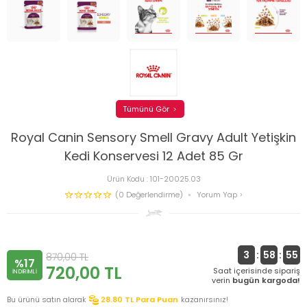
Tümünü Gör
Royal Canin Sensory Smell Gravy Adult Yetişkin
Kedi Konservesi 12 Adet 85 Gr
Ürün Kodu :
101-20025.03
(0 Değerlendirme)
Yorum Yap
3
:
58
:
55
870,00
TL
%17
720,00
TL
Saat içerisinde sipariş
INDIRIMLI
verin
bugün kargoda!
Bu ürünü satın alarak
28.80
TL Para Puan
kazanırsınız!