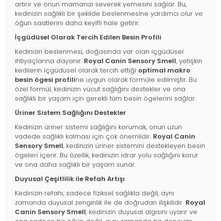
artırır ve onun mamanızı severek yemesini sağlar. Bu,
kedinizin sağlıklı bir şekilde beslenmesine yardımcı olur ve
öğün saatlerini daha keyifli hale getirir.
İçgüdüsel Olarak Tercih Edilen Besin Profili
Kedinizin beslenmesi, doğasında var olan içgüdüsel
ihtiyaçlarına dayanır.
Royal Canin Sensory Smell
, yetişkin
kedilerin içgüdüsel olarak tercih ettiği
optimal makro
besin ögesi profili
ne uygun olarak formüle edilmiştir. Bu
özel formül, kedinizin vücut sağlığını destekler ve ona
sağlıklı bir yaşam için gerekli tüm besin ögelerini sağlar.
Üriner Sistem Sağlığını Destekler
Kedinizin üriner sistemi sağlığını korumak, onun uzun
vadede sağlıklı kalması için çok önemlidir.
Royal Canin
Sensory Smell
, kedinizin üriner sistemini destekleyen besin
ögeleri içerir. Bu özellik, kedinizin idrar yolu sağlığını korur
ve ona daha sağlıklı bir yaşam sunar.
Duyusal Çeşitlilik ile Refah Artışı
Kedinizin refahı, sadece fiziksel sağlıkla değil, aynı
zamanda duyusal zenginlik ile de doğrudan ilişkilidir.
Royal
Canin Sensory Smell
, kedinizin duyusal algısını uyarır ve