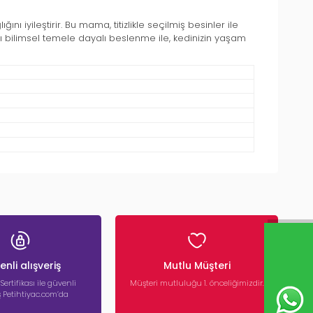
ğını iyileştirir. Bu mama, titizlikle seçilmiş besinler ile
bilimsel temele dayalı beslenme ile, kedinizin yaşam
nli alışveriş
Mutlu Müşteri
 Sertifikası ile güvenli
Müşteri mutluluğu 1. önceliğimizdir.
iş Petihtiyac.com’da