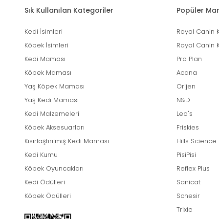
Sık Kullanılan Kategoriler
Popüler Mar
Kedi İsimleri
Royal Canin 
Köpek İsimleri
Royal Canin 
Kedi Maması
Pro Plan
Köpek Maması
Acana
Yaş Köpek Maması
Orijen
Yaş Kedi Maması
N&D
Kedi Malzemeleri
Leo's
Köpek Aksesuarları
Friskies
Kısırlaştırılmış Kedi Maması
Hills Science
Kedi Kumu
PisiPisi
Köpek Oyuncakları
Reflex Plus
Kedi Ödülleri
Sanicat
Köpek Ödülleri
Schesir
Trixie