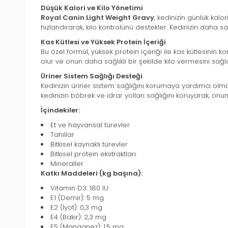
Düşük Kalori ve Kilo Yönetimi
Royal Canin Light Weight Gravy
, kedinizin günlük kalo
hızlandırarak, kilo kontrolünü destekler. Kedinizin daha sağ
Kas Kütlesi ve Yüksek Protein İçeriği
Bu özel formül, yüksek protein içeriği ile kas kütlesinin 
olur ve onun daha sağlıklı bir şekilde kilo vermesini sağla
Üriner Sistem Sağlığı Desteği
Kedinizin üriner sistem sağlığını korumaya yardımcı olma
kedinizin böbrek ve idrar yolları sağlığını koruyarak, onun 
İçindekiler:
Et ve hayvansal türevler
Tahıllar
Bitkisel kaynaklı türevler
Bitkisel protein ekstraktları
Mineraller
Katkı Maddeleri (kg başına):
Vitamin D3: 180 IU
E1 (Demir): 5 mg
E2 (İyot): 0,3 mg
E4 (Bakır): 2,3 mg
E5 (Manganez): 1,5 mg