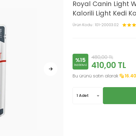
Royal Canin Light 
Kalorili Light Kedi 
Ürün Kodu :
101-20003.02
480,00
TL
%15
410,00
TL
INDIRIMLI
Bu ürünü satın alarak
16.4