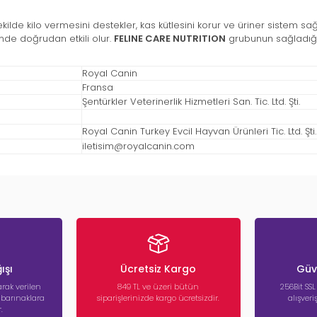
 şekilde kilo vermesini destekler, kas kütlesini korur ve üriner sistem sağlı
nde doğrudan etkili olur.
FELINE CARE NUTRITION
grubunun sağladığı 
Royal Canin
Fransa
Şentürkler Veterinerlik Hizmetleri San. Tic. Ltd. Şti.
Royal Canin Turkey Evcil Hayvan Ürünleri Tic. Ltd. Şti.
iletisim@royalcanin.com
ışı
Ücretsiz Kargo
Güve
rak verilen
849 TL ve üzeri bütün
256Bit SSL
a barınaklara
siparişlerinizde kargo ücretsizdir.
alışver
.