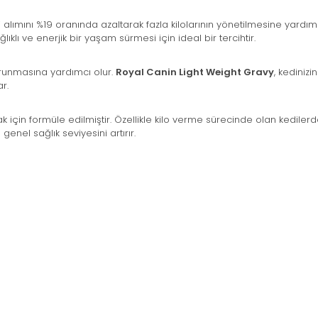
ri alımını %19 oranında azaltarak fazla kilolarının yönetilmesine yardım
lıklı ve enerjik bir yaşam sürmesi için ideal bir tercihtir.
korunmasına yardımcı olur.
Royal Canin Light Weight Gravy
, kediniz
r.
k için formüle edilmiştir. Özellikle kilo verme sürecinde olan kedile
genel sağlık seviyesini artırır.