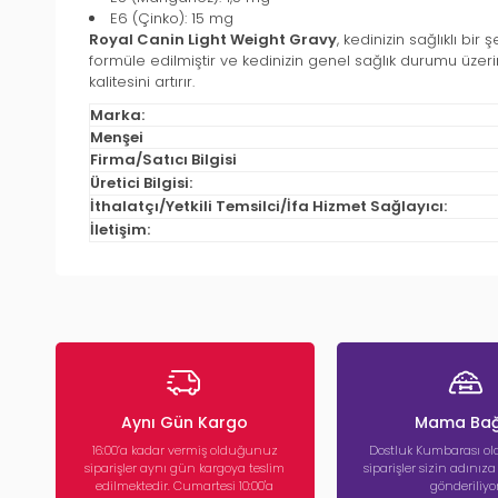
E6 (Çinko): 15 mg
Royal Canin Light Weight Gravy
, kedinizin sağlıklı bir
formüle edilmiştir ve kedinizin genel sağlık durumu üzeri
kalitesini artırır.
Marka:
Menşei
Firma/Satıcı Bilgisi
Üretici Bilgisi:
İthalatçı/Yetkili Temsilci/İfa Hizmet Sağlayıcı:
İletişim:
Aynı Gün Kargo
Mama Bağ
16:00’a kadar vermiş olduğunuz
Dostluk Kumbarası ola
siparişler aynı gün kargoya teslim
siparişler sizin adınız
edilmektedir. Cumartesi 10:00'a
gönderiliyor