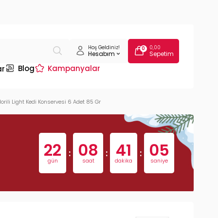
Hoş Geldiniz!
0,00
0
Hesabım
Sepetim
Blog
Kampanyalar
ar
rili Light Kedi Konservesi 6 Adet 85 Gr
22
08
41
04
:
:
:
gün
saat
dakika
saniye