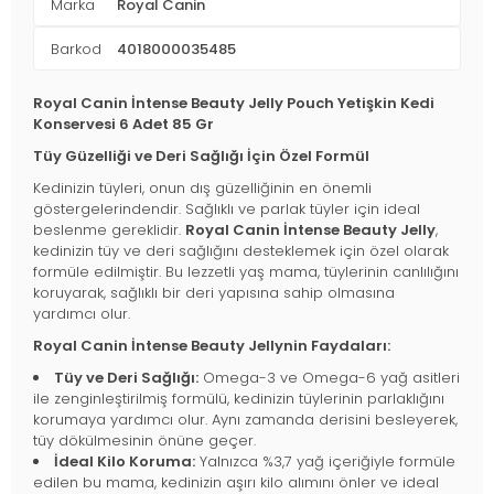
Marka
Royal Canin
Barkod
4018000035485
Royal Canin İntense Beauty Jelly Pouch Yetişkin Kedi
Konservesi 6 Adet 85 Gr
Tüy Güzelliği ve Deri Sağlığı İçin Özel Formül
Kedinizin tüyleri, onun dış güzelliğinin en önemli
göstergelerindendir. Sağlıklı ve parlak tüyler için ideal
beslenme gereklidir.
Royal Canin İntense Beauty Jelly
,
kedinizin tüy ve deri sağlığını desteklemek için özel olarak
formüle edilmiştir. Bu lezzetli yaş mama, tüylerinin canlılığını
koruyarak, sağlıklı bir deri yapısına sahip olmasına
yardımcı olur.
Royal Canin İntense Beauty Jellynin Faydaları:
Tüy ve Deri Sağlığı:
Omega-3 ve Omega-6 yağ asitleri
ile zenginleştirilmiş formülü, kedinizin tüylerinin parlaklığını
korumaya yardımcı olur. Aynı zamanda derisini besleyerek,
tüy dökülmesinin önüne geçer.
İdeal Kilo Koruma:
Yalnızca %3,7 yağ içeriğiyle formüle
edilen bu mama, kedinizin aşırı kilo alımını önler ve ideal