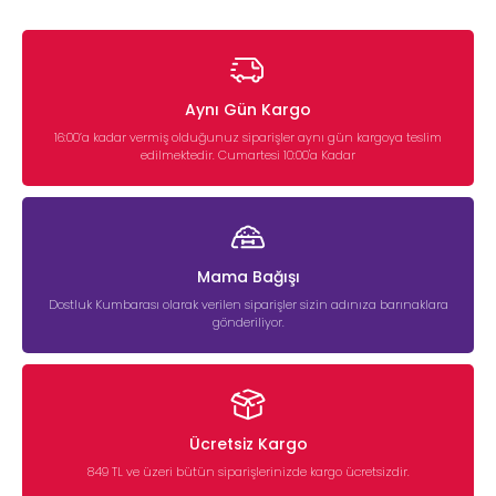
Aynı Gün Kargo
16:00’a kadar vermiş olduğunuz siparişler aynı gün kargoya teslim
edilmektedir. Cumartesi 10:00'a Kadar
Mama Bağışı
Dostluk Kumbarası olarak verilen siparişler sizin adınıza barınaklara
gönderiliyor.
Ücretsiz Kargo
849 TL ve üzeri bütün siparişlerinizde kargo ücretsizdir.