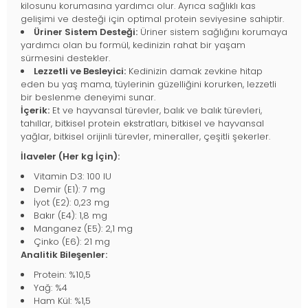
kilosunu korumasına yardımcı olur. Ayrıca sağlıklı kas
gelişimi ve desteği için optimal protein seviyesine sahiptir.
Üriner Sistem Desteği:
Üriner sistem sağlığını korumaya
yardımcı olan bu formül, kedinizin rahat bir yaşam
sürmesini destekler.
Lezzetli ve Besleyici:
Kedinizin damak zevkine hitap
eden bu yaş mama, tüylerinin güzelliğini korurken, lezzetli
bir beslenme deneyimi sunar.
İçerik:
Et ve hayvansal türevler, balık ve balık türevleri,
tahıllar, bitkisel protein ekstratları, bitkisel ve hayvansal
yağlar, bitkisel orijinli türevler, mineraller, çeşitli şekerler.
İlaveler (Her kg İçin):
Vitamin D3: 100 IU
Demir (E1): 7 mg
İyot (E2): 0,23 mg
Bakır (E4): 1,8 mg
Manganez (E5): 2,1 mg
Çinko (E6): 21 mg
Analitik Bileşenler:
Protein: %10,5
Yağ: %4
Ham Kül: %1,5