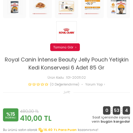
Tümünü Gör
Royal Canin İntense Beauty Jelly Pouch Yetişkin
Kedi Konservesi 6 Adet 85 Gr
Ürün Kodu :
101-20011.02
(0 Değerlendirme)
Yorum Yap
0
:
53
:
4
480,00
TL
%15
410,00
TL
Saat içerisinde sipariş
INDIRIMLI
verin
bugün kargoda!
Bu ürünü satın alarak
16.40
TL Para Puan
kazanırsınız!