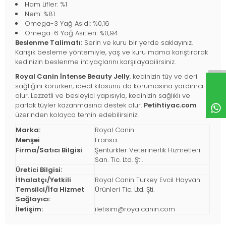
Ham Lifler: %1
Nem: %81
Omega-3 Yağ Asidi: %0,16
Omega-6 Yağ Asitleri: %0,94
Beslenme Talimatı:
Serin ve kuru bir yerde saklayınız.
Karışık besleme yöntemiyle, yaş ve kuru mama karıştırarak
kedinizin beslenme ihtiyaçlarını karşılayabilirsiniz.
Royal Canin İntense Beauty Jelly
, kedinizin tüy ve deri
sağlığını korurken, ideal kilosunu da korumasına yardımcı
olur. Lezzetli ve besleyici yapısıyla, kedinizin sağlıklı ve
parlak tüyler kazanmasına destek olur.
Petihtiyac.com
üzerinden kolayca temin edebilirsiniz!
Marka:
Royal Canin
Menşei
Fransa
Firma/Satıcı Bilgisi
Şentürkler Veterinerlik Hizmetleri
San. Tic. Ltd. Şti.
Üretici Bilgisi:
İthalatçı/Yetkili
Royal Canin Turkey Evcil Hayvan
Temsilci/İfa Hizmet
Ürünleri Tic. Ltd. Şti.
Sağlayıcı:
İletişim:
iletisim@royalcanin.com