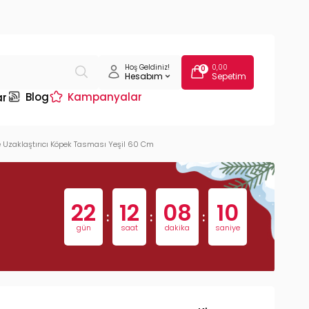
Hoş Geldiniz!
0,00
0
Hesabım
Sepetim
Blog
Kampanyalar
ar
re Uzaklaştırıcı Köpek Tasması Yeşil 60 Cm
22
12
08
09
:
:
:
gün
saat
dakika
saniye