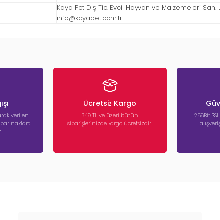
Kaya Pet Dış Tic. Evcil Hayvan ve Malzemeleri San. Ltd
info@kayapet.com.tr
ışı
Ücretsiz Kargo
Güve
rak verilen
849 TL ve üzeri bütün
256Bit SSL
a barınaklara
siparişlerinizde kargo ücretsizdir.
alışver
.