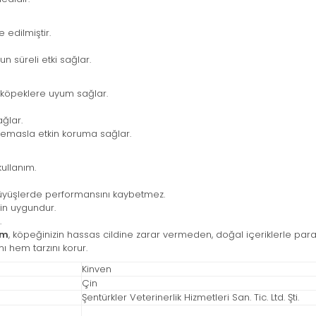
 edilmiştir.
un süreli etki sağlar.
k köpeklere uyum sağlar.
ağlar.
 temasla etkin koruma sağlar.
ullanım.
üyüşlerde performansını kaybetmez.
in uygundur.
.
Cm
, köpeğinizin hassas cildine zarar vermeden, doğal içeriklerle para
ı hem tarzını korur.
Kinven
Çin
Şentürkler Veterinerlik Hizmetleri San. Tic. Ltd. Şti.