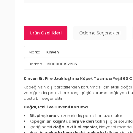
Ürün Özellikleri
Ödeme Seçenekleri
Marka
Kinven
Barkod
1500000192235
Kinven Bit Pire Uzaklaştırıcı Köpek Tasması Yeşil 60 
Köpeğinizin dış parazitlerden korunması için etkili, doğal
ve diğer dış parazitlere karşı güçlü koruma sağlayan b
dostu bir seçenektir.
Doğal, Etkili ve Güvenli Koruma
Bit, pire, kene
ve zararlı dış parazitleri uzak tutar.
Köpeğinizin
kaşıntı, alerji ve deri tahrişi
gibi sorunla
İçeriğindeki
doğal aktif bileşenler
, kimyasal madde
Hem
iç meknda hem de dış meknda
kullanım için id