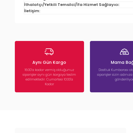
İthalatçı/Yetkili Temsilci/İfa Hizmet Sağlayıcı:
İletişim:
Aynı Gün Kargo
Mama Bağ
16:00’a kadar vermiş olduğunuz
Dostluk Kumbarası ola
siparişler aynı gün kargoya teslim
siparişler sizin adınız
edilmektedir. Cumartesi 10:00'a
gönderiliyor
Kadar