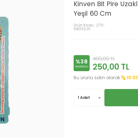
Kinven Bit Pire Uza
Yeşil 60 Cm
Ürün Kodu :
273-
58002.01
400,00
TL
%38
250,00
TL
INDIRIMLI
Bu ürünü satın alarak
10.0