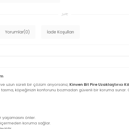
Yorumlar(0)
İade Koşulları
Cm
 ve uzun süreli bir çözüm arıyorsanız,
Kinven Bit Pire Uzaklaştırıcı
u tasma, köpeğinizin konforunu bozmadan güvenli bir koruma sunar. 
r yaşamasını önler.
 içermeden koruma sağlar.
ealdir.