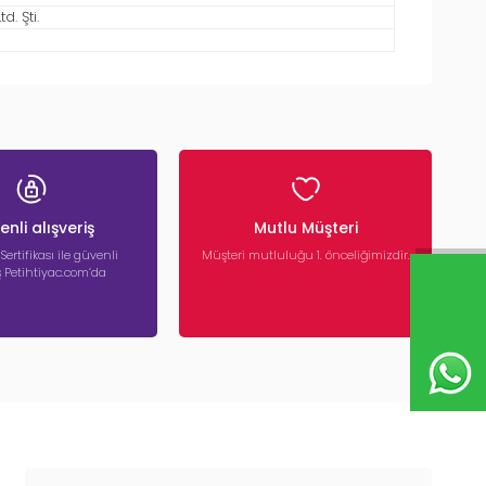
. Şti.
nli alışveriş
Mutlu Müşteri
 Sertifikası ile güvenli
Müşteri mutluluğu 1. önceliğimizdir.
iş Petihtiyac.com’da