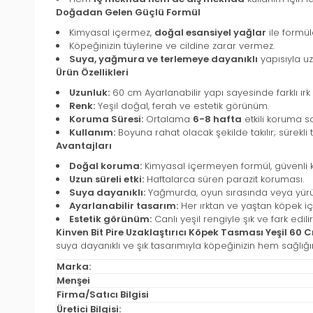
Doğadan Gelen Güçlü Formül
Kimyasal içermez,
doğal esansiyel yağlar
ile formüle
Köpeğinizin tüylerine ve cildine zarar vermez.
Suya, yağmura ve terlemeye dayanıklı
yapısıyla uz
Ürün Özellikleri
Uzunluk:
60 cm Ayarlanabilir yapı sayesinde farklı ır
Renk:
Yeşil doğal, ferah ve estetik görünüm.
Koruma Süresi:
Ortalama
6-8 hafta
etkili koruma s
Kullanım:
Boyuna rahat olacak şekilde takılır; sürekli
Avantajları
Doğal koruma:
Kimyasal içermeyen formül, güvenli k
Uzun süreli etki:
Haftalarca süren parazit koruması.
Suya dayanıklı:
Yağmurda, oyun sırasında veya yür
Ayarlanabilir tasarım:
Her ırktan ve yaştan köpek iç
Estetik görünüm:
Canlı yeşil rengiyle şık ve fark edilir
Kinven Bit Pire Uzaklaştırıcı Köpek Tasması Yeşil 60 
suya dayanıklı ve şık tasarımıyla köpeğinizin hem sağlığın
Marka:
Menşei
Firma/Satıcı Bilgisi
Üretici Bilgisi: