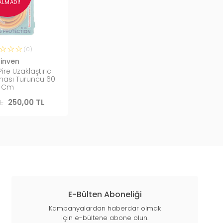
ALMADI!
(0)
inven
ire Uzaklaştırıcı
ası Turuncu 60
Cm
L
250,00 TL
E-Bülten Aboneliği
Kampanyalardan haberdar olmak
için e-bültene abone olun.