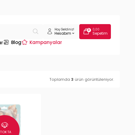
Hoş Geldiniz!
0,00
0
Hesabım
Sepetim
Blog
Kampanyalar
ar
Toplamda
3
ürün görüntüleniyor.
STOKTA