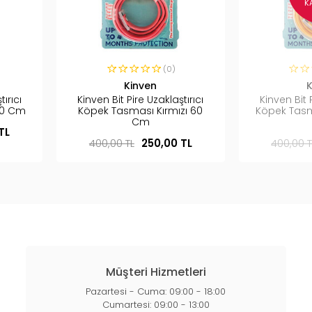
K
(0)
Kinven
K
ırıcı
Kinven Bit Pire Uzaklaştırıcı
Kinven Bit P
60 Cm
Köpek Tasması Kırmızı 60
Köpek Tasm
Cm
TL
400,00 TL
250,00 TL
400,00 T
Müşteri Hizmetleri
Pazartesi - Cuma: 09:00 - 18:00
Cumartesi: 09:00 - 13:00