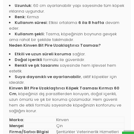
Uzunluk:
60 cm ayarlanabilir yapı sayesinde tüm köpek
ırklarına uygundur.
Renk:
Kırmızı
Kullanım süresi:
Etkisi ortalama
6 ila 8 hafta
devam
eder.
Kullanım şekli:
Tasma, köpeğinizin boynuna gevşek
ama rahat bir şekilde takılmalıdır.
Neden Kinven Bit Pire Uzaklaştırıcı Tasması?
Etkili ve uzun süreli koruma
sağlar.
Doğal içerikli
formülü ile güvenlidir.
Renkli ve şık tasarımı
sayesinde hem işlevsel hem
estetik.
Suya dayanıklı ve ayarlanabilir
, aktif köpekler için
idealdir.
Kinven Bit Pire Uzaklaştırıcı Köpek Tasması Kırmızı 60
Cm
, köpeğinizi dış parazitlerden koruyan, doğal içerikli,
uzun ömürlü ve şık bir koruma çözümüdür. Hem güvenli
hem de etkili formülü sayesinde köpeğinizin konforunu ve
sağlığını korur.
Marka:
Kinven
Menşei
Çin
Firma/Satıcı Bilgisi
Şentürkler Veterinerlik Hizmetleri