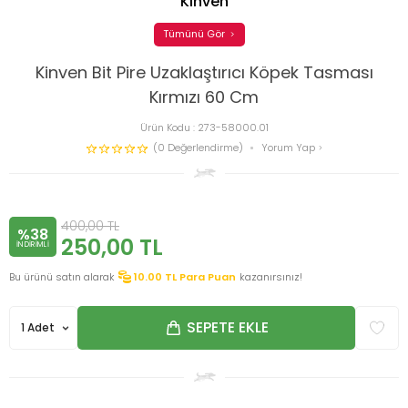
Kinven
Tümünü Gör
Kinven Bit Pire Uzaklaştırıcı Köpek Tasması
Kırmızı 60 Cm
Ürün Kodu :
273-58000.01
(0 Değerlendirme)
Yorum Yap
400,00
TL
%38
250,00
TL
INDIRIMLI
Bu ürünü satın alarak
10.00
TL Para Puan
kazanırsınız!
SEPETE EKLE