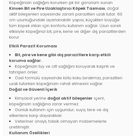
Köpeğinizin sağlığını korurken şık bir görünüm sunan
Kinven Bit ve Pire Uzaklaştırıcı Köpek Tasması
, doğal
aktif bileşenleri sayesinde zararlı parazitleri uzak tutar. 60
cm uzunluğundaki ayarlanabilir yapısı, küçükten büyüğe
tüm köpek ırkları için konforlu kullanım sağlar. Uzun süreli
etkisiyle köpeğinizi bit, pire, kene ve diğer dış parazitlerden
korur.
Etkili Parazit Koruması
Bit, pire ve kene gibi dış parazitlere karşı etkili
koruma sağlar.
Köpeğinizin tüy ve cilt sağlığını koruyarak kaşıntı ve
tahrişleri önler.
Özel formülü sayesinde kötü koku bırakmaz, parazitleri
uzak tutarken köpeğinizin rahat etmesini sağlar.
Doğal ve Güvenli İçerik
Kimyasal yerine
doğal aktif bileşenler
içerir,
köpeğinizin sağlığına zarar vermez.
Günlük kullanım için uygundur; suya, tere ve dış
etkenlere karşı dayanıklıdır.
Veteriner onaylı, toksik olmayan malzemelerle
üretilmiştir.
Kullanım Özellikleri