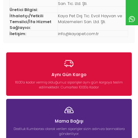
San. Tic. Ltd. Şti.
Üretici Bilgisi:
İthalatçı/Yetkili
Kaya Pet Dış Tic. Evcil Hayvan ve
Temsilci/İfa Hizmet
Malzemeleri San. Ltd. Şti.
Sağlayıcı:
İletişim:
info@kayapet.com.tr
Aynı Gün Kargo
16:00’a kadar vermiş olduğunuz siparişler aynı gün kargoya teslim
edilmektedir. Cumartesi 10:00'a Kadar
Mama Bağışı
Dostluk Kumbarası olarak verilen siparişler sizin adınıza barınaklara
gönderiliyor.