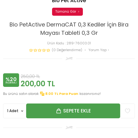
Bio Pet Active
Tümünü Gör
Bio PetActive DermaCAT 0,3 Kediler İçin Bira
Mayası Tableti 0,3 Gr
Ürün Kodu :
289-76003.01
(0 Değerlendirme)
Yorum Yap
250,00
TL
%20
200,00
TL
INDIRIMLI
Bu ürünü satın alarak
8.00
TL Para Puan
kazanırsınız!
SEPETE EKLE