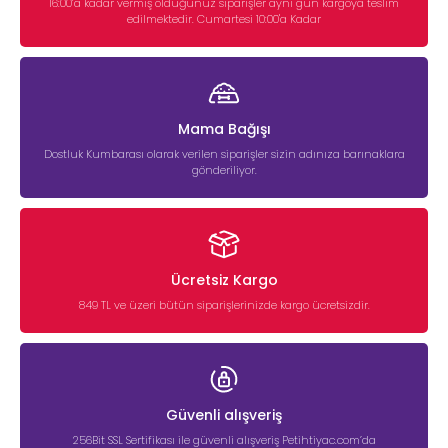
16:00’a kadar vermiş olduğunuz siparişler aynı gün kargoya teslim
edilmektedir. Cumartesi 10:00'a Kadar
Mama Bağışı
Dostluk Kumbarası olarak verilen siparişler sizin adınıza barınaklara
gönderiliyor.
Ücretsiz Kargo
849 TL ve üzeri bütün siparişlerinizde kargo ücretsizdir.
Güvenli alışveriş
256Bit SSL Sertifikası ile güvenli alışveriş Petihtiyac.com’da