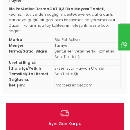
Tüyler
Bio PetActive DermaCAT 0,3 Bira Mayası Tableti
,
kedinizin tüy ve deri sağlığını destekleyerek daha canlı,
parlak ve güçlü bir görünüm kazanmasına yardımcı olur.
Düzenli kullanımda tüy kalitesinin iyileştirilmesine katkı
sağlar.
Marka:
Bio Pet Active
Menşei
Türkiye
Firma/Satıcı Bilgisi
Şentürkler Veterinerlik Hizmetleri
San. Tic. Ltd. Şti.
Üretici Bilgisi:
İthalatçı/Yetkili
Eksen Evcil Hayvan Ürünleri
Temsilci/İfa Hizmet
San.Tic.Ltd.Şti.
Sağlayıcı:
İletişim:
info@eksenpet.com
Aynı Gün Kargo