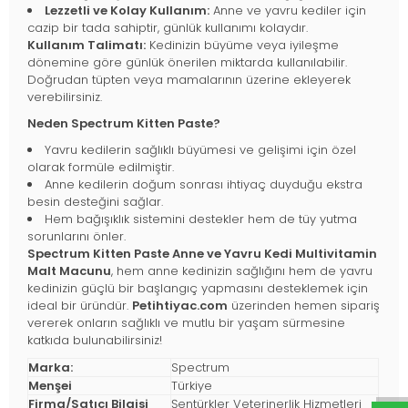
Lezzetli ve Kolay Kullanım:
Anne ve yavru kediler için
cazip bir tada sahiptir, günlük kullanımı kolaydır.
Kullanım Talimatı:
Kedinizin büyüme veya iyileşme
dönemine göre günlük önerilen miktarda kullanılabilir.
Doğrudan tüpten veya mamalarının üzerine ekleyerek
verebilirsiniz.
Neden Spectrum Kitten Paste?
Yavru kedilerin sağlıklı büyümesi ve gelişimi için özel
olarak formüle edilmiştir.
Anne kedilerin doğum sonrası ihtiyaç duyduğu ekstra
besin desteğini sağlar.
Hem bağışıklık sistemini destekler hem de tüy yutma
sorunlarını önler.
Spectrum Kitten Paste Anne ve Yavru Kedi Multivitamin
Malt Macunu
, hem anne kedinizin sağlığını hem de yavru
kedinizin güçlü bir başlangıç yapmasını desteklemek için
ideal bir üründür.
Petihtiyac.com
üzerinden hemen sipariş
vererek onların sağlıklı ve mutlu bir yaşam sürmesine
katkıda bulunabilirsiniz!
Marka:
Spectrum
Menşei
Türkiye
Firma/Satıcı Bilgisi
Şentürkler Veterinerlik Hizmetleri