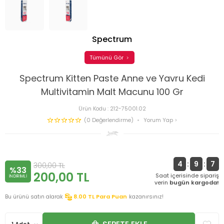
Spectrum
Tümünü Gör
Spectrum Kitten Paste Anne ve Yavru Kedi
Multivitamin Malt Macunu 100 Gr
Ürün Kodu :
212-75001.02
(0 Değerlendirme)
Yorum Yap
4
:
9
:
7
300,00
TL
%33
200,00
TL
Saat içerisinde sipariş
INDIRIMLI
verin
bugün kargoda!
Bu ürünü satın alarak
8.00
TL Para Puan
kazanırsınız!