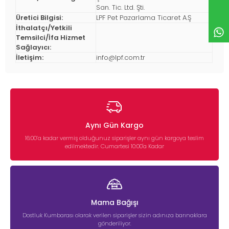
San. Tic. Ltd. Şti.
Üretici Bilgisi:
LPF Pet Pazarlama Ticaret A.Ş
İthalatçı/Yetkili
Temsilci/İfa Hizmet
Sağlayıcı:
İletişim:
info@lpf.com.tr
Aynı Gün Kargo
16:00’a kadar vermiş olduğunuz siparişler aynı gün kargoya teslim
edilmektedir. Cumartesi 10:00'a Kadar
Mama Bağışı
Dostluk Kumbarası olarak verilen siparişler sizin adınıza barınaklara
gönderiliyor.