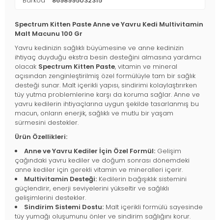
Barkod
8698995032315
Spectrum Kitten Paste Anne ve Yavru Kedi Multivitamin
Malt Macunu 100 Gr
Yavru kedinizin sağlıklı büyümesine ve anne kedinizin
ihtiyaç duyduğu ekstra besin desteğini almasına yardımcı
olacak
Spectrum Kitten Paste
, vitamin ve mineral
açısından zenginleştirilmiş özel formülüyle tam bir sağlık
desteği sunar. Malt içerikli yapısı, sindirimi kolaylaştırırken
tüy yutma problemlerine karşı da koruma sağlar. Anne ve
yavru kedilerin ihtiyaçlarına uygun şekilde tasarlanmış bu
macun, onların enerjik, sağlıklı ve mutlu bir yaşam
sürmesini destekler.
Ürün Özellikleri:
Anne ve Yavru Kediler İçin Özel Formül:
Gelişim
çağındaki yavru kediler ve doğum sonrası dönemdeki
anne kediler için gerekli vitamin ve mineralleri içerir.
Multivitamin Desteği:
Kedilerin bağışıklık sistemini
güçlendirir, enerji seviyelerini yükseltir ve sağlıklı
gelişimlerini destekler.
Sindirim Sistemi Dostu:
Malt içerikli formülü sayesinde
tüy yumağı oluşumunu önler ve sindirim sağlığını korur.