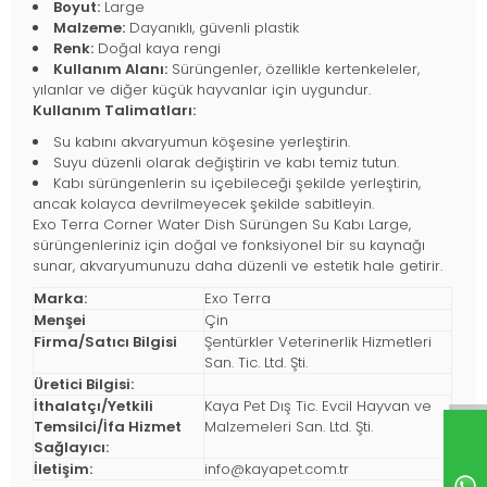
Boyut:
Large
Malzeme:
Dayanıklı, güvenli plastik
Renk:
Doğal kaya rengi
Kullanım Alanı:
Sürüngenler, özellikle kertenkeleler,
yılanlar ve diğer küçük hayvanlar için uygundur.
Kullanım Talimatları:
Su kabını akvaryumun köşesine yerleştirin.
Suyu düzenli olarak değiştirin ve kabı temiz tutun.
Kabı sürüngenlerin su içebileceği şekilde yerleştirin,
ancak kolayca devrilmeyecek şekilde sabitleyin.
Exo Terra Corner Water Dish Sürüngen Su Kabı Large,
sürüngenleriniz için doğal ve fonksiyonel bir su kaynağı
sunar, akvaryumunuzu daha düzenli ve estetik hale getirir.
Marka:
Exo Terra
Menşei
Çin
Firma/Satıcı Bilgisi
Şentürkler Veterinerlik Hizmetleri
San. Tic. Ltd. Şti.
Üretici Bilgisi:
İthalatçı/Yetkili
Kaya Pet Dış Tic. Evcil Hayvan ve
Temsilci/İfa Hizmet
Malzemeleri San. Ltd. Şti.
Sağlayıcı:
İletişim:
info@kayapet.com.tr