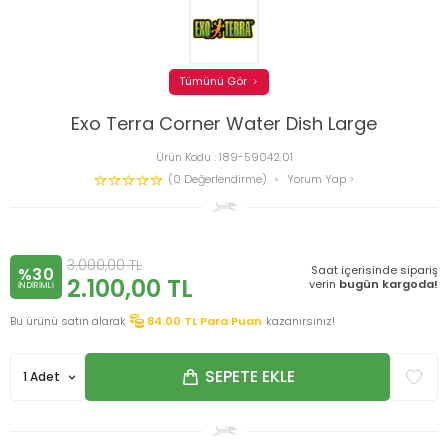
Tümünü Gör
Exo Terra Corner Water Dish Large
Ürün Kodu :
189-59042.01
(0 Değerlendirme)
Yorum Yap
3.000,00
TL
Saat içerisinde sipariş
%30
2.100,00
TL
verin
bugün kargoda!
INDIRIMLI
Bu ürünü satın alarak
84.00
TL Para Puan
kazanırsınız!
SEPETE EKLE