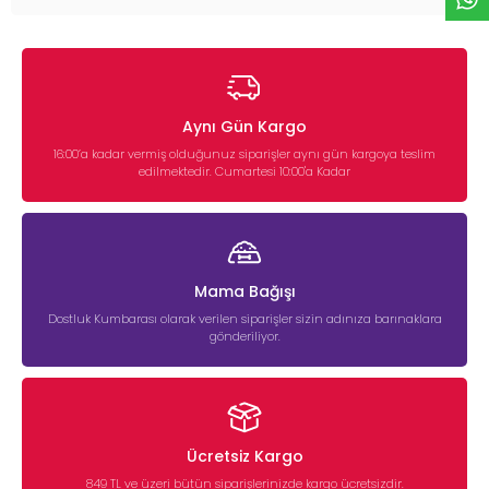
Aynı Gün Kargo
16:00’a kadar vermiş olduğunuz siparişler aynı gün kargoya teslim
edilmektedir. Cumartesi 10:00'a Kadar
Mama Bağışı
Dostluk Kumbarası olarak verilen siparişler sizin adınıza barınaklara
gönderiliyor.
Ücretsiz Kargo
849 TL ve üzeri bütün siparişlerinizde kargo ücretsizdir.