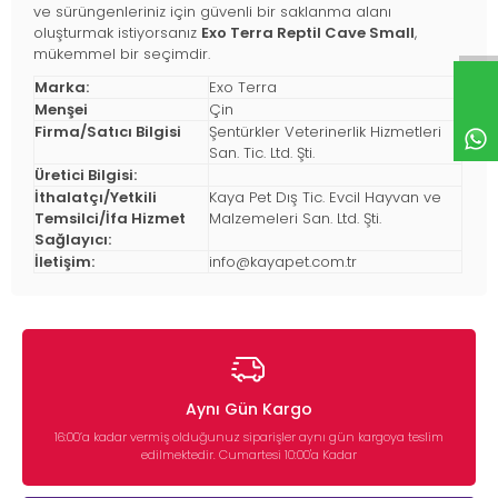
ve sürüngenleriniz için güvenli bir saklanma alanı
oluşturmak istiyorsanız
Exo Terra Reptil Cave Small
,
mükemmel bir seçimdir.
Marka:
Exo Terra
Menşei
Çin
Firma/Satıcı Bilgisi
Şentürkler Veterinerlik Hizmetleri
San. Tic. Ltd. Şti.
Üretici Bilgisi:
İthalatçı/Yetkili
Kaya Pet Dış Tic. Evcil Hayvan ve
Temsilci/İfa Hizmet
Malzemeleri San. Ltd. Şti.
Sağlayıcı:
İletişim:
info@kayapet.com.tr
Aynı Gün Kargo
16:00’a kadar vermiş olduğunuz siparişler aynı gün kargoya teslim
edilmektedir. Cumartesi 10:00'a Kadar