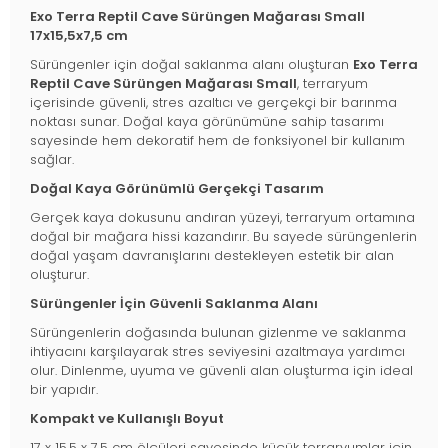
Exo Terra Reptil Cave Sürüngen Mağarası Small
17x15,5x7,5 cm
Sürüngenler için doğal saklanma alanı oluşturan
Exo Terra
Reptil Cave Sürüngen Mağarası Small
, terraryum
içerisinde güvenli, stres azaltıcı ve gerçekçi bir barınma
noktası sunar. Doğal kaya görünümüne sahip tasarımı
sayesinde hem dekoratif hem de fonksiyonel bir kullanım
sağlar.
Doğal Kaya Görünümlü Gerçekçi Tasarım
Gerçek kaya dokusunu andıran yüzeyi, terraryum ortamına
doğal bir mağara hissi kazandırır. Bu sayede sürüngenlerin
doğal yaşam davranışlarını destekleyen estetik bir alan
oluşturur.
Sürüngenler İçin Güvenli Saklanma Alanı
Sürüngenlerin doğasında bulunan gizlenme ve saklanma
ihtiyacını karşılayarak stres seviyesini azaltmaya yardımcı
olur. Dinlenme, uyuma ve güvenli alan oluşturma için ideal
bir yapıdır.
Kompakt ve Kullanışlı Boyut
17 x 15,5 x 7,5 cm ölçüleri sayesinde küçük terraryumlar için