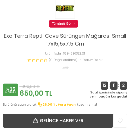
Tümünü Gör
Exo Terra Reptil Cave Sürüngen Mağarası Small
17x15,5x7,5 Cm
Ürün Kodu :
189-59052.01
(0 Değerlendirme)
Yorum Yap
12
:
11
:
2
1.000,00
TL
%35
650,00
TL
Saat içerisinde sipariş
INDIRIMLI
verin
bugün kargoda!
Bu ürünü satın alarak
26.00
TL Para Puan
kazanırsınız!
GELINCE HABER VER