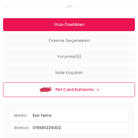
Ürün Özellikleri
Ödeme Seçenekleri
Yorumlar(0)
İade Koşulları
Pet Card Kullanımı
Marka
Exo Terra
Barkod
015561229302