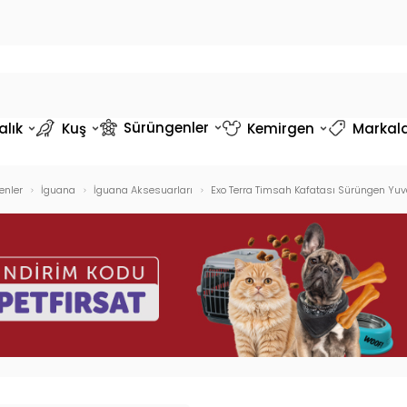
Sürüngenler
alık
Kuş
Kemirgen
Markal
enler
İguana
İguana Aksesuarları
Exo Terra Timsah Kafatası Sürüngen Yuv