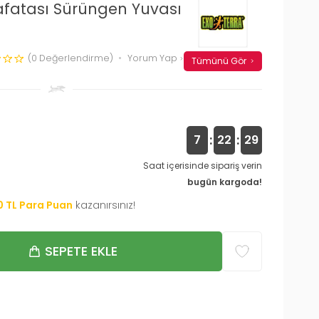
afatası Sürüngen Yuvası
(0 Değerlendirme)
Yorum Yap
Tümünü Gör
:
:
7
22
28
Saat içerisinde sipariş verin
bugün kargoda!
0
TL Para Puan
kazanırsınız!
SEPETE EKLE