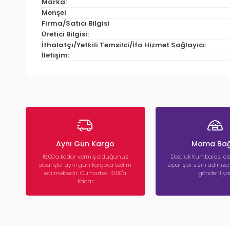
Marka:
Menşei
Firma/Satıcı Bilgisi
Üretici Bilgisi:
İthalatçı/Yetkili Temsilci/İfa Hizmet Sağlayıcı:
İletişim:
Aynı Gün Kargo
Mama Bağ
16:00’a kadar vermiş olduğunuz
Dostluk Kumbarası ola
siparişler aynı gün kargoya teslim
siparişler sizin adınız
edilmektedir. Cumartesi 10:00'a
gönderiliyor
Kadar