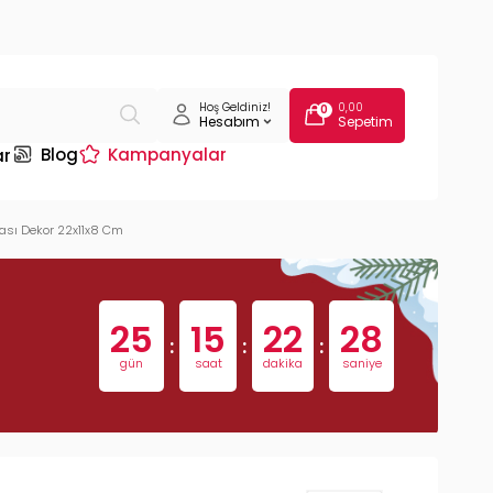
Hoş Geldiniz!
0,00
0
Hesabım
Sepetim
Blog
Kampanyalar
ar
ası Dekor 22x11x8 Cm
25
15
22
27
:
:
:
gün
saat
dakika
saniye