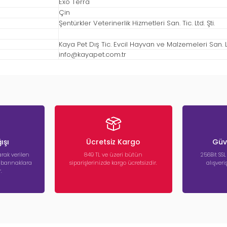
Exo Terra
Çin
Şentürkler Veterinerlik Hizmetleri San. Tic. Ltd. Şti.
Kaya Pet Dış Tic. Evcil Hayvan ve Malzemeleri San. Ltd
info@kayapet.com.tr
ışı
Ücretsiz Kargo
Güve
rak verilen
849 TL ve üzeri bütün
256Bit SSL
a barınaklara
siparişlerinizde kargo ücretsizdir.
alışver
.