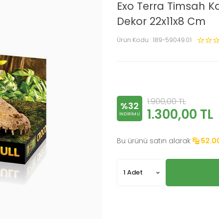
Exo Terra Timsah K
Dekor 22x11x8 Cm
Ürün Kodu :
189-59049.01
1.900,00
TL
%32
1.300,00
TL
INDIRIMLI
Bu ürünü satın alarak
52.0