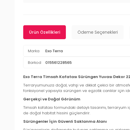
Ürün Özellikleri
Ödeme Seçenekleri
Marka
Exo Terra
Barkod
015561228565
Exo Terra Timsah Kafatası Sürüngen Yuvası Dekor 2
Terraryumunuza doğal, vahşi ve dikkat çekici bir atmos
fonksiyonel yapısıyla sürüngen ve egzotik canlılar için 
Gerçekçi ve Doğal Görünüm
Timsah kafatası formundaki detaylı tasarımı, terraryum 
de doğal habitat hissini güçlendirir.
Sürüngenler İçin Güvenli Saklanma Alanı
Sürüngenlerin doğasında bulunan saklanma ve gizlenme ih