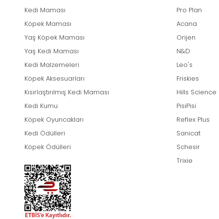
Kedi Maması
Pro Plan
Köpek Maması
Acana
Yaş Köpek Maması
Orijen
Yaş Kedi Maması
N&D
Kedi Malzemeleri
Leo's
Köpek Aksesuarları
Friskies
Kısırlaştırılmış Kedi Maması
Hills Science
Kedi Kumu
PisiPisi
Köpek Oyuncakları
Reflex Plus
Kedi Ödülleri
Sanicat
Köpek Ödülleri
Schesir
Trixie