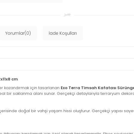
Yorumlar(0)
İade Koşulları
2x11x8 cm
fer kazandırmak için tasarlanan
Exo Terra Timsah Kafatası Sürüng
ideal bir saklanma alanı sunar. Gerçekçi detaylarıyla terraryum dekora
içerisinde doğal bir vahşi yaşam hissi oluşturur. Gerçekçi yapısı sa
tiyacını karşılamak için özel olarak tasarlanmıştır. Stres seviyesi