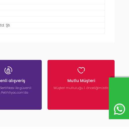
. Şti.
nli alışveriş
Mutlu Müşteri
 Sertifikası ile güvenli
Müşteri mutluluğu 1. önceliğimizdir.
iş Petihtiyac.com’da