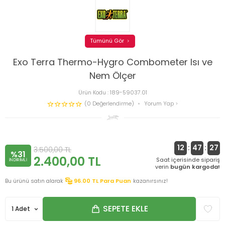
Tümünü Gör
Exo Terra Thermo-Hygro Combometer Isı ve
Nem Ölçer
Ürün Kodu :
189-59037.01
(0 Değerlendirme)
Yorum Yap
12
:
47
:
27
3.500,00
TL
%31
2.400,00
TL
Saat içerisinde sipariş
INDIRIMLI
verin
bugün kargoda!
Bu ürünü satın alarak
96.00
TL Para Puan
kazanırsınız!
SEPETE EKLE