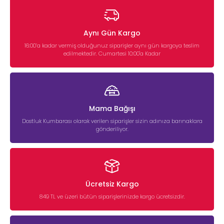
Aynı Gün Kargo
16:00’a kadar vermiş olduğunuz siparişler aynı gün kargoya teslim
edilmektedir. Cumartesi 10:00'a Kadar
Mama Bağışı
Dostluk Kumbarası olarak verilen siparişler sizin adınıza barınaklara
gönderiliyor.
Ücretsiz Kargo
849 TL ve üzeri bütün siparişlerinizde kargo ücretsizdir.