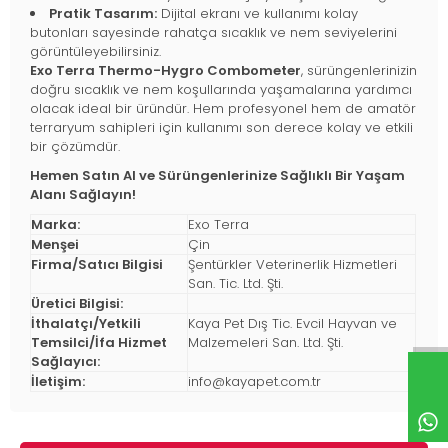
Pratik Tasarım:
Dijital ekranı ve kullanımı kolay
butonları sayesinde rahatça sıcaklık ve nem seviyelerini
görüntüleyebilirsiniz.
Exo Terra Thermo-Hygro Combometer
, sürüngenlerinizin
doğru sıcaklık ve nem koşullarında yaşamalarına yardımcı
olacak ideal bir üründür. Hem profesyonel hem de amatör
terraryum sahipleri için kullanımı son derece kolay ve etkili
bir çözümdür.
Hemen Satın Al ve Sürüngenlerinize Sağlıklı Bir Yaşam
Alanı Sağlayın!
Marka:
Exo Terra
Menşei
Çin
Firma/Satıcı Bilgisi
Şentürkler Veterinerlik Hizmetleri
San. Tic. Ltd. Şti.
Üretici Bilgisi:
İthalatçı/Yetkili
Kaya Pet Dış Tic. Evcil Hayvan ve
Temsilci/İfa Hizmet
Malzemeleri San. Ltd. Şti.
Sağlayıcı:
İletişim:
info@kayapet.com.tr