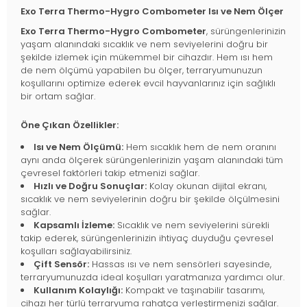
Exo Terra Thermo-Hygro Combometer Isı ve Nem Ölçer
Exo Terra Thermo-Hygro Combometer
, sürüngenlerinizin
yaşam alanındaki sıcaklık ve nem seviyelerini doğru bir
şekilde izlemek için mükemmel bir cihazdır. Hem ısı hem
de nem ölçümü yapabilen bu ölçer, terraryumunuzun
koşullarını optimize ederek evcil hayvanlarınız için sağlıklı
bir ortam sağlar.
Öne Çıkan Özellikler:
Isı ve Nem Ölçümü:
Hem sıcaklık hem de nem oranını
aynı anda ölçerek sürüngenlerinizin yaşam alanındaki tüm
çevresel faktörleri takip etmenizi sağlar.
Hızlı ve Doğru Sonuçlar:
Kolay okunan dijital ekranı,
sıcaklık ve nem seviyelerinin doğru bir şekilde ölçülmesini
sağlar.
Kapsamlı İzleme:
Sıcaklık ve nem seviyelerini sürekli
takip ederek, sürüngenlerinizin ihtiyaç duyduğu çevresel
koşulları sağlayabilirsiniz.
Çift Sensör:
Hassas ısı ve nem sensörleri sayesinde,
terraryumunuzda ideal koşulları yaratmanıza yardımcı olur.
Kullanım Kolaylığı:
Kompakt ve taşınabilir tasarımı,
cihazı her türlü terraryuma rahatça yerleştirmenizi sağlar.