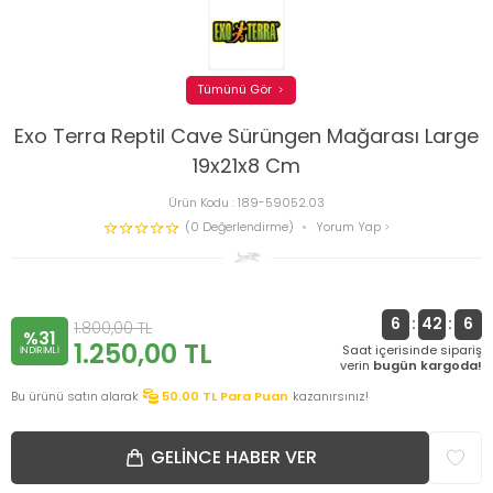
Tümünü Gör
Exo Terra Reptil Cave Sürüngen Mağarası Large
19x21x8 Cm
Ürün Kodu :
189-59052.03
(0 Değerlendirme)
Yorum Yap
6
:
42
:
6
1.800,00
TL
%31
1.250,00
TL
Saat içerisinde sipariş
INDIRIMLI
verin
bugün kargoda!
Bu ürünü satın alarak
50.00
TL Para Puan
kazanırsınız!
GELINCE HABER VER