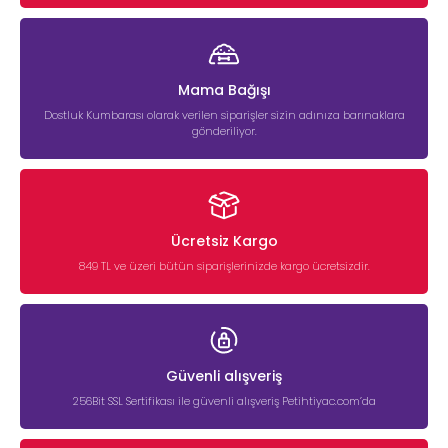
Mama Bağışı
Dostluk Kumbarası olarak verilen siparişler sizin adınıza barınaklara
gönderiliyor.
Ücretsiz Kargo
849 TL ve üzeri bütün siparişlerinizde kargo ücretsizdir.
Güvenli alışveriş
256Bit SSL Sertifikası ile güvenli alışveriş Petihtiyac.com’da