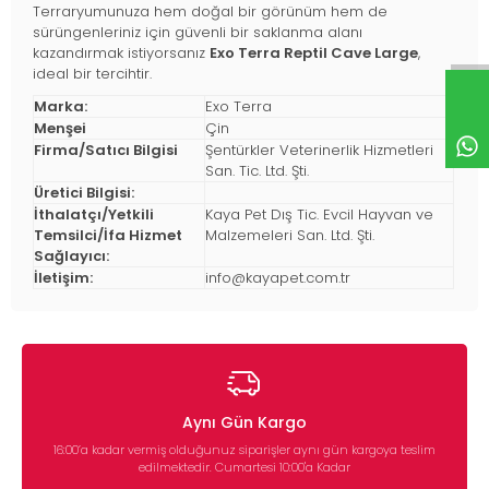
Terraryumunuza hem doğal bir görünüm hem de
sürüngenleriniz için güvenli bir saklanma alanı
kazandırmak istiyorsanız
Exo Terra Reptil Cave Large
,
ideal bir tercihtir.
Marka:
Exo Terra
Menşei
Çin
Firma/Satıcı Bilgisi
Şentürkler Veterinerlik Hizmetleri
San. Tic. Ltd. Şti.
Üretici Bilgisi:
İthalatçı/Yetkili
Kaya Pet Dış Tic. Evcil Hayvan ve
Temsilci/İfa Hizmet
Malzemeleri San. Ltd. Şti.
Sağlayıcı:
İletişim:
info@kayapet.com.tr
Aynı Gün Kargo
16:00’a kadar vermiş olduğunuz siparişler aynı gün kargoya teslim
edilmektedir. Cumartesi 10:00'a Kadar