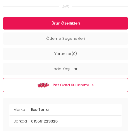
Ürün Özellikleri
Ödeme Seçenekleri
Yorumlar(0)
İade Koşulları
Pet Card Kullanımı
Marka
Exo Terra
Barkod
015561229326