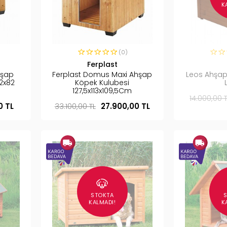
K
(0)
Ferplast
hşap
Ferplast Domus Maxi Ahşap
Leos Ahşap
2x82
Köpek Kulubesi
127,5x113x109,5Cm
14.000,00 
0 TL
33.100,00 TL
27.900,00 TL
STOKTA
KALMADI!
K