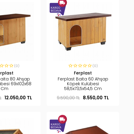
(0)
(0)
erplast
Ferplast
Baita 80 Ahşap
Ferplast Baita 60 Ahşap
übesi 69x102x68
Köpek Kulübesi
Cm
58,5x73,5x54,5 Cm
L
12.050,00 TL
9.590,00 TL
8.550,00 TL