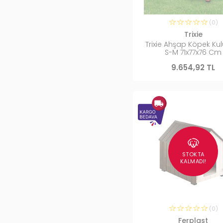
(0)
Trixie
Trixie Ahşap Köpek Ku
S-M 71x77x76 Cm
9.654,92 TL
STOKTA
KALMADI!
(0)
Ferplast