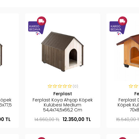
(0)
Ferplast
F
Köpek
Ferplast Koya Ahşap Köpek
Ferplast
5x77,5
Kulübesi Medium
Köpek Ku
54,4x74,5x66,2 Cm
70x
00 TL
14.660,00 TL
12.350,00 TL
15.540,00 