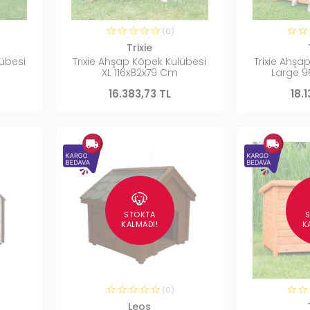
(0)
Trixie
lübesi
Trixie Ahşap Köpek Kulübesi
Trixie Ahşa
XL 116x82x79 Cm
Large 9
16.383,73 TL
18.
STOKTA
KALMADI!
K
(0)
Leos