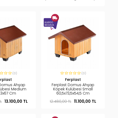
(0)
(0)
erplast
Ferplast
 Domus Ahşap
Ferplast Domus Ahşap
lübesi Medium
Köpek Kulübesi Small
83x67 Cm
60,5x73,5x54,5 Cm
TL
13.100,00 TL
12.480,00 TL
11.100,00 TL