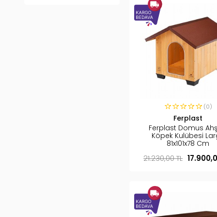
(0)
Ferplast
Ferplast Domus Ah
Köpek Kulübesi La
81x101x78 Cm
21.230,00 TL
17.900,