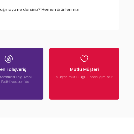
le ulaşmaya ne dersiniz? Hemen ürünlerimizi
nli alışveriş
Mutlu Müşteri
 Sertifikası ile güvenli
Müşteri mutluluğu 1. önceliğimizdir.
iş Petihtiyac.com’da