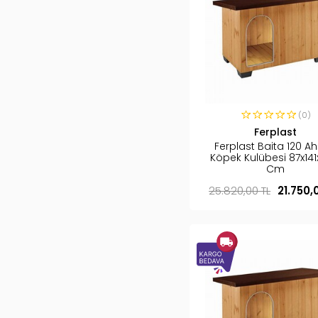
(0)
Ferplast
Ferplast Baita 120 A
Köpek Kulübesi 87x141
Cm
25.820,00 TL
21.750,