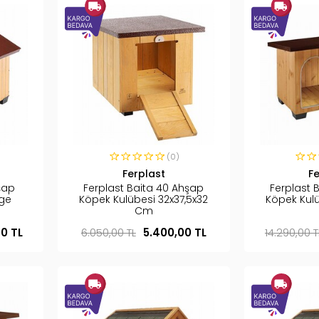
(0)
Ferplast
F
şap
Ferplast Baita 40 Ahşap
Ferplast 
rge
Köpek Kulübesi 32x37,5x32
Köpek Kul
Cm
00 TL
6.050,00 TL
5.400,00 TL
14.290,00 T