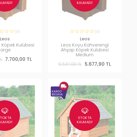
ALMADI!
KALMADI!
(0)
(0)
Leos
Leos
 Köpek Kulübesi
Leos Koyu Kahverengi
Large
Ahşap Köpek Kulübesi
Medium
TL
7.700,00 TL
6.537,00 TL
5.677,90 TL
STOKTA
STOKTA
ALMADI!
KALMADI!