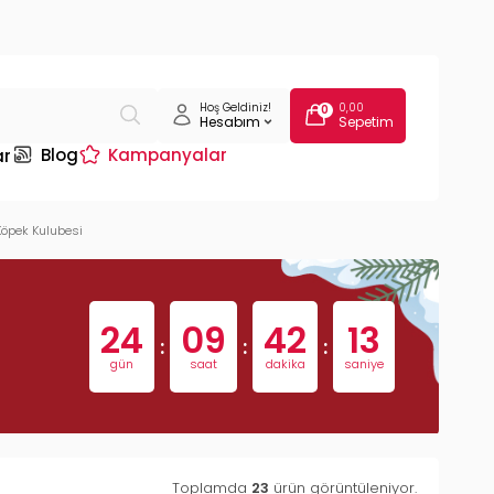
Hoş Geldiniz!
0,00
0
Hesabım
Sepetim
Blog
Kampanyalar
ar
öpek Kulubesi
24
09
42
12
:
:
:
gün
saat
dakika
saniye
Toplamda
23
ürün görüntüleniyor.