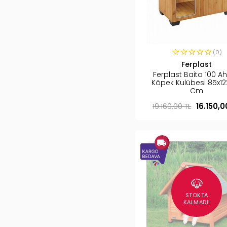
(0)
Ferplast
Ferplast Baita 100 A
Köpek Kulübesi 85x12
Cm
19.160,00 TL
16.150,0
STOKTA
KALMADI!