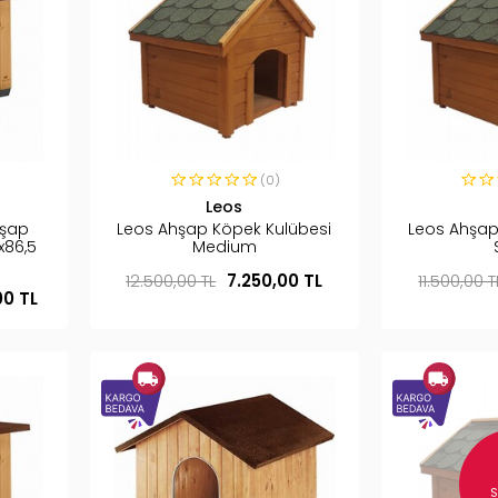
(0)
Leos
hşap
Leos Ahşap Köpek Kulübesi
Leos Ahşap
x86,5
Medium
12.500,00 TL
7.250,00 TL
11.500,00 T
00 TL