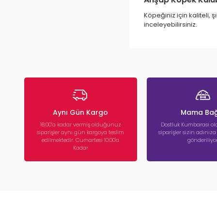
Köpeğiniz için kaliteli
inceleyebilirsiniz.
Aynı Gün Kargo
Mama Bağ
16:00’a kadar vermiş olduğunuz
Dostluk Kumbarası ola
siparişler aynı gün kargoya teslim
siparişler sizin adınız
edilmektedir. Cumartesi 10:00'a
gönderiliyor
Kadar