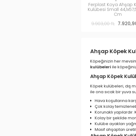
Ferplast Koya Ahşap 
Kulübesi Small 44,1x57,
Cm
9.903,00 TL
7.920,9
Ahşap Köpek Ku
Köpeğinizin her mevsi
kulübeleri
ile köpeğini
Ahşap Köpek Kulüb
Köpek kulübeleri, dış m
ile ona sıcak bir yuva 
Hava koşullarına karş
Çok kolay temizlenebil
Korunaklı yapılardır.
Kolay bir şekilde mon
Kulübe ayakları yağmu
Masif ahşaptan üretil
Ahşap Köpek Kulüb