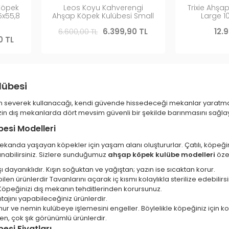
Köpek
Leos Koyu Kahverengi
Trixie Ahşa
5x55,8
Ahşap Köpek Kulübesi Small
Large 1
6.600,00 TL
6.399,90 TL
12.
0 TL
lübesi
m severek kullanacağı, kendi güvende hissedeceği mekanlar yaratm
zin dış mekanlarda dört mevsim güvenli bir şekilde barınmasını sağlaya
esi Modelleri
ekanda yaşayan köpekler için yaşam alanı oluştururlar. Çatılı, köpeğin
sunabilirsiniz. Sizlere sunduğumuz
ahşap köpek kulübe modelleri
özel
ı dayanıklıdır. Kışın soğuktan ve yağıştan; yazın ise sıcaktan korur.
en ürünlerdir Tavanlarını açarak iç kısmı kolaylıkla sterilize edebilirsi
 Köpeğinizi dış mekanın tehditlerinden korursunuz.
tajını yapabileceğiniz ürünlerdir.
r ve nemin kulübeye işlemesini engeller. Böylelikle köpeğiniz için kon
en, çok şık görünümlü ürünlerdir.
esi Fiyatları