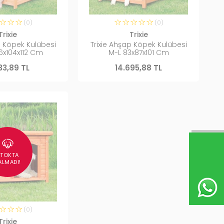
(0)
(0)
Trixie
Trixie
p Köpek Kulübesi
Trixie Ahşap Köpek Kulübesi
6x104x112 Cm
M-L 83x87x101 Cm
133,89 TL
14.695,88 TL
STOKTA
ALMADI!
(0)
Trixie