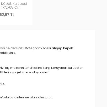
p Köpek Kulübesi
04x72x68 Cm
952,57 TL
aya ne dersiniz? Kategorimizdeki
ahşap köpek
bilirsiniz.
izi dış mekanın tehditlerine karşı koruyacak kulübeler
liklerini şu şekilde sıralayabiliriz:
niz.
forlu bir dinlenme alanı oluşturur.