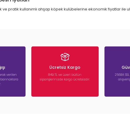
, şık ve pratik kullanımlı ahşap köpek kulübelerine ekonomik fiyatlar i
ışı
Ücretsiz Kargo
Güve
rak verilen
849 TL ve üzeri bütün
256Bit SSL
a barınaklara
siparişlerinizde kargo ücretsizdir.
alışver
.