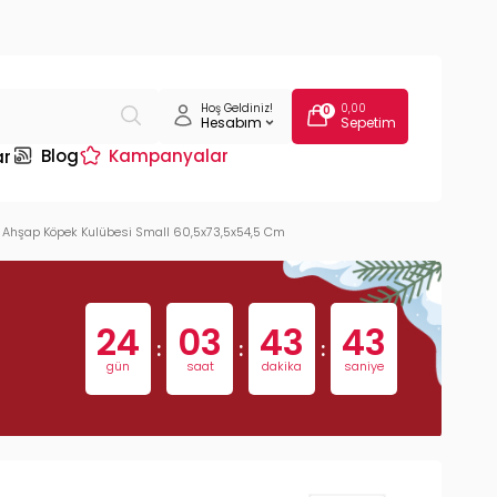
Hoş Geldiniz!
0,00
0
Hesabım
Sepetim
Blog
Kampanyalar
ar
Ahşap Köpek Kulübesi Small 60,5x73,5x54,5 Cm
24
03
43
42
:
:
:
gün
saat
dakika
saniye