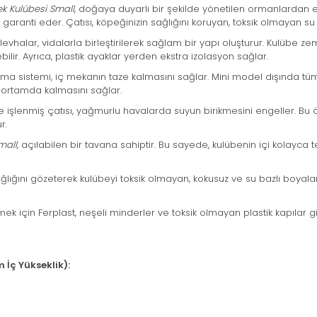
k Kulübesi Small
, doğaya duyarlı bir şekilde yönetilen ormanlardan el
aranti eder. Çatısı, köpeğinizin sağlığını koruyan, toksik olmayan su
levhalar, vidalarla birleştirilerek sağlam bir yapı oluşturur. Kulübe ze
ir. Ayrıca, plastik ayaklar yerden ekstra izolasyon sağlar.
rma sistemi, iç mekanın taze kalmasını sağlar. Mini model dışında 
r ortamda kalmasını sağlar.
le işlenmiş çatısı, yağmurlu havalarda suyun birikmesini engeller. Bu öz
r.
mall
, açılabilen bir tavana sahiptir. Bu sayede, kulübenin içi kolayca
ğlığını gözeterek kulübeyi toksik olmayan, kokusuz ve su bazlı boyala
ek için Ferplast, neşeli minderler ve toksik olmayan plastik kapılar g
 İç Yükseklik):