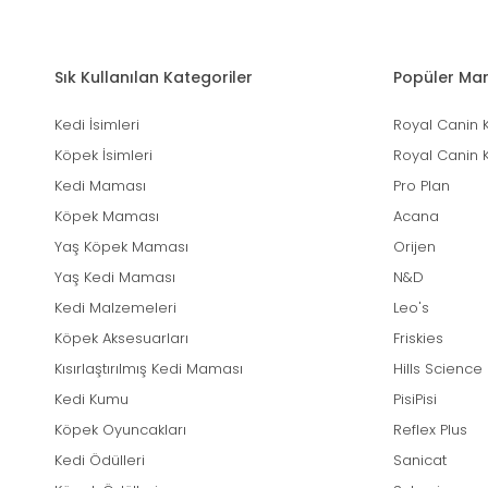
Sık Kullanılan Kategoriler
Popüler Mar
Kedi İsimleri
Royal Canin 
Köpek İsimleri
Royal Canin 
Kedi Maması
Pro Plan
Köpek Maması
Acana
Yaş Köpek Maması
Orijen
Yaş Kedi Maması
N&D
Kedi Malzemeleri
Leo's
Köpek Aksesuarları
Friskies
Kısırlaştırılmış Kedi Maması
Hills Science
Kedi Kumu
PisiPisi
Köpek Oyuncakları
Reflex Plus
Kedi Ödülleri
Sanicat