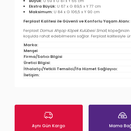
Büyük:
U 59 x G 81 x Y 65 cm
Ekstra Büyük:
U 67 x G 89,5 x Y 77 cm
Maksimum:
U 84 x G 106,5 x Y 90 cm
Ferplast Kalitesi ile Güvenli ve Konforlu Yaşam Alanı:
Ferplast
Domus Ahşap Köpek Kulübesi Small
, köpeğinizin
koşulda rahat edebilmesini sağlar. Ferplast kalitesiyle ü
Marka:
Menşei
Firma/Satıcı Bilgisi
Üretici Bilgisi:
İthalatçı/Yetkili Temsilci/İfa Hizmet Sağlayıcı:
İletişim:
Aynı Gün Kargo
Mama Bağ