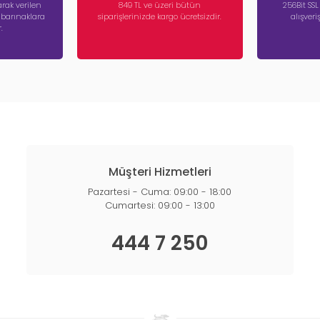
rak verilen
849 TL ve üzeri bütün
256Bit SSL
a barınaklara
siparişlerinizde kargo ücretsizdir.
alışver
.
Müşteri Hizmetleri
Pazartesi - Cuma: 09:00 - 18:00
Cumartesi: 09:00 - 13:00
444 7 250