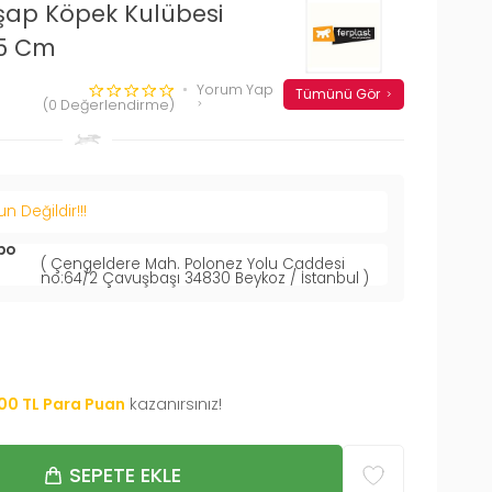
şap Köpek Kulübesi
,5 Cm
Yorum Yap
Tümünü Gör
(0 Değerlendirme)
 Değildir!!!
po
( Çengeldere Mah. Polonez Yolu Caddesi
no:64/2 Çavuşbaşı 34830 Beykoz / İstanbul )
00
TL Para Puan
kazanırsınız!
SEPETE EKLE