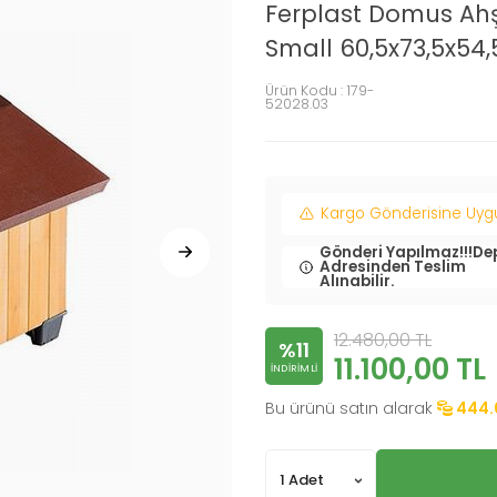
Ferplast Domus Ah
Small 60,5x73,5x54
Ürün Kodu :
179-
52028.03
Kargo Gönderisine Uygun
Gönderi Yapılmaz!!!De
Adresinden Teslim
Alınabilir.
12.480,00
TL
%11
11.100,00
TL
INDIRIMLI
Bu ürünü satın alarak
444.