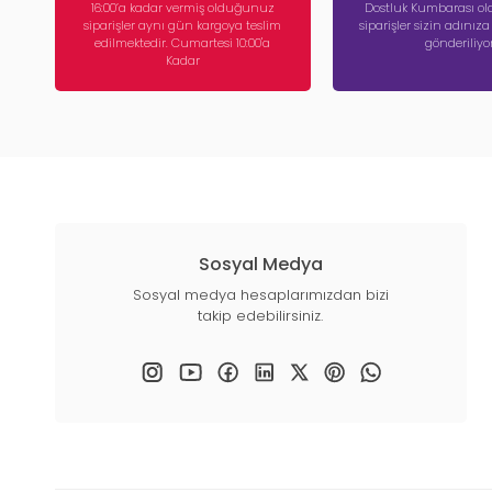
16:00’a kadar vermiş olduğunuz
Dostluk Kumbarası ola
siparişler aynı gün kargoya teslim
siparişler sizin adınız
edilmektedir. Cumartesi 10:00'a
gönderiliyor
Kadar
Sosyal Medya
Sosyal medya hesaplarımızdan bizi
takip edebilirsiniz.