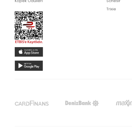
Köpek Ödülleri
Schesir
Trixie