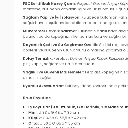
FSCSertifikalı Kuzey Çamı:
Ferplast Domus Ahşap Köpe
malzeme, kulübenin dayanıklılığını ve uzun ömürlülüğünü g
Sağlam Yapı ve İyi İzolasyon:
Kulübede kullanılan kalın 
soğuk hava koşullarından etkilenmeden rahatça dinlenebil
Mükemmel Havalandırma:
Kulübenin dahili havalandı
bulunur, bu da köpeğinizin her zaman kuru ve sağlıklı bi
Dayanıklı Çatı ve Su Geçirmez Özellik:
Su itici reçiney
gösterir ve kulübenin uzun ömürlü olmasına yardımcı olu
Kolay Temizlik:
Ferplast
Domus Ahşap Köpek Kulübesi S
giriş kapısı, sağlam ve uzun ömürlüdür.
Sağlıklı ve Güvenli Malzemeler:
Ferplast, köpeğinizin sa
olmasını sağlar.
Uyumlu Aksesuarlar:
Kulübeyi daha konforlu hale getirm
Ürün Boyutları:
İç Boyutlar (U = Uzunluk, G = Derinlik, Y = Maksimum
Mini:
U 33 x G 48 x Y 35 cm
Küçük:
U 42 x G 56,5 x Y 42 cm
Orta:
U 50 x G 65 x Y 55 cm