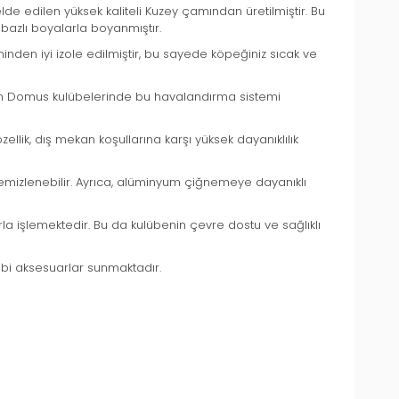
de edilen yüksek kaliteli Kuzey çamından üretilmiştir. Bu
 bazlı boyalarla boyanmıştır.
minden iyi izole edilmiştir, bu sayede köpeğiniz sıcak ve
tüm Domus kulübelerinde bu havalandırma sistemi
ellik, dış mekan koşullarına karşı yüksek dayanıklılık
 temizlenebilir. Ayrıca, alüminyum çiğnemeye dayanıklı
rla işlemektedir. Bu da kulübenin çevre dostu ve sağlıklı
ibi aksesuarlar sunmaktadır.