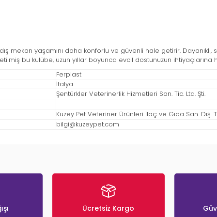
 dış mekan yaşamını daha konforlu ve güvenli hale getirir. Dayanıklı, s
retilmiş bu kulübe, uzun yıllar boyunca evcil dostunuzun ihtiyaçlarına 
Ferplast
İtalya
Şentürkler Veterinerlik Hizmetleri San. Tic. Ltd. Şti.
Kuzey Pet Veteriner Ürünleri İlaç ve Gıda San. Dış. Tic
bilgi@kuzeypet.com
ışı
Ücretsiz Kargo
Güve