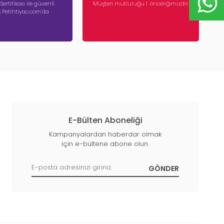
 Sertifikası ile güvenli
Müşteri mutluluğu 1. önceliğimizdir.
iş Petihtiyac.com’da
E-Bülten Aboneliği
Kampanyalardan haberdar olmak
için e-bültene abone olun.