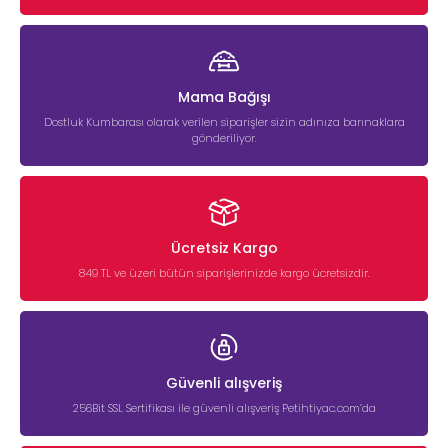
Mama Bağışı
Dostluk Kumbarası olarak verilen siparişler sizin adınıza barınaklara
gönderiliyor.
Ücretsiz Kargo
849 TL ve üzeri bütün siparişlerinizde kargo ücretsizdir.
Güvenli alışveriş
256Bit SSL Sertifikası ile güvenli alışveriş Petihtiyac.com’da