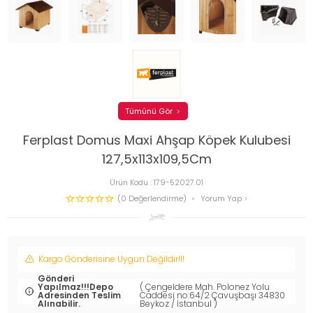
Tümünü Gör
Ferplast Domus Maxi Ahşap Köpek Kulubesi
127,5x113x109,5Cm
Ürün Kodu :
179-52027.01
(0 Değerlendirme)
Yorum Yap
Kargo Gönderisine Uygun Değildir!!!
Gönderi
Yapılmaz!!!Depo
( Çengeldere Mah. Polonez Yolu
Adresinden Teslim
Caddesi no:64/2 Çavuşbaşı 34830
Alınabilir.
Beykoz / İstanbul )