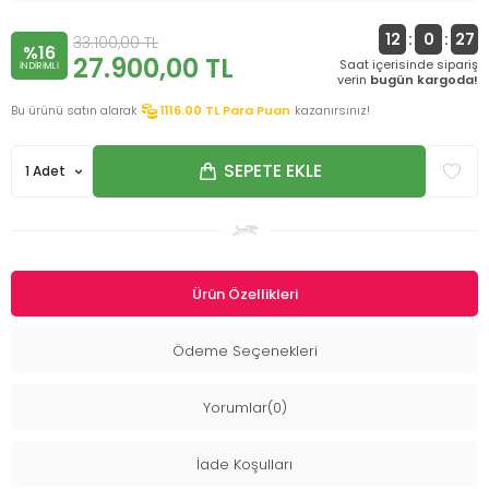
12
:
0
:
27
33.100,00
TL
%16
27.900,00
TL
Saat içerisinde sipariş
INDIRIMLI
verin
bugün kargoda!
Bu ürünü satın alarak
1116.00
TL Para Puan
kazanırsınız!
SEPETE EKLE
Ürün Özellikleri
Ödeme Seçenekleri
Yorumlar(0)
İade Koşulları