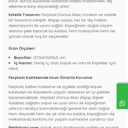
korur. Ayrıca, kulübede kullanılan kaliteli malzemeler, dış
etkenlere karşı dayanıklılığı artırır.
Estetik Tasarım:
Ferplast Domus Maxi, modern ve estetik
bir tasarıma sahiptir. Ahşap yüzeyi, her tür dış mekan
dekorasyonu ile uyum sağlar. Köpeğinizin doğal yaşam
alanına şıklık katacak bu kulübe, hem fonksiyonel hem de
görsel olarak hoş bir seçenektir.
Ürün Ölçüleri:
Boyutlar:
127,5x113x109,5 cm
İç Hacim:
Geniş iç alan, büyük ve orta ırk köpekler için
ideal
Ferplast Kalitesinde Uzun Ömürlü Koruma:
Ferplast, kaliteli malzeme ve işçilikle ürettiği köpek
kulübeleri ile köpeklerin yaşam alanlarını en iyi şekilde
tasarlamaktadır.
Ferplast Domus Maxi Ahşap Köpek
Kulübesi
, sağlam yapısı ve uzun ömrü ile köpeğinizin
yıllarca rahatça barınabileceği güvenli bir alan sağlar.
Hem dayanıklı hem de şık olan bu kulübe, köpeğinizin dış
mekanlarda konforlu bir yaşam sürmesine yardımcı olur.
Petihtiyac.com
olarak, evcil dostlarınızın sağlıklı ve güvenli