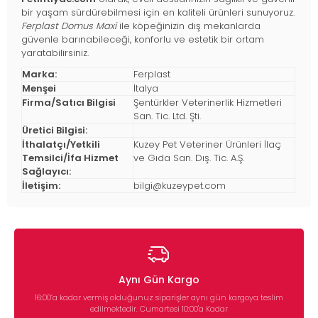
bir yaşam sürdürebilmesi için en kaliteli ürünleri sunuyoruz.
Ferplast Domus Maxi
ile köpeğinizin dış mekanlarda
güvenle barınabileceği, konforlu ve estetik bir ortam
yaratabilirsiniz.
Marka:
Ferplast
Menşei
İtalya
Firma/Satıcı Bilgisi
Şentürkler Veterinerlik Hizmetleri
San. Tic. Ltd. Şti.
Üretici Bilgisi:
İthalatçı/Yetkili
Kuzey Pet Veteriner Ürünleri İlaç
Temsilci/İfa Hizmet
ve Gıda San. Dış. Tic. A.Ş.
Sağlayıcı:
İletişim:
bilgi@kuzeypet.com
Aynı Gün Kargo
16:00’a kadar vermiş olduğunuz siparişler aynı gün kargoya teslim
edilmektedir. Cumartesi 10:00'a Kadar