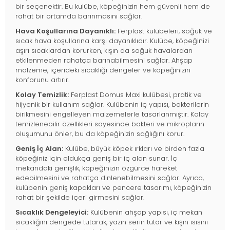
bir seçenektir. Bu kulübe, köpeğinizin hem güvenli hem de
rahat bir ortamda barınmasını sağlar.
Hava Koşullarına Dayanıklı:
Ferplast kulübeleri, soğuk ve
sıcak hava koşullarına karşı dayanıklıdır. Kulübe, köpeğinizi
aşırı sıcaklardan korurken, kışın da soğuk havalardan
etkilenmeden rahatça barınabilmesini sağlar. Ahşap
malzeme, içerideki sıcaklığı dengeler ve köpeğinizin
konforunu artırır.
Kolay Temizlik:
Ferplast Domus Maxi kulübesi, pratik ve
hijyenik bir kullanım sağlar. Kulübenin iç yapısı, bakterilerin
birikmesini engelleyen malzemelerle tasarlanmıştır. Kolay
temizlenebilir özellikleri sayesinde bakteri ve mikropların
oluşumunu önler, bu da köpeğinizin sağlığını korur.
Geniş İç Alan:
Kulübe, büyük köpek ırkları ve birden fazla
köpeğiniz için oldukça geniş bir iç alan sunar. İç
mekandaki genişlik, köpeğinizin özgürce hareket
edebilmesini ve rahatça dinlenebilmesini sağlar. Ayrıca,
kulübenin geniş kapakları ve pencere tasarımı, köpeğinizin
rahat bir şekilde içeri girmesini sağlar.
Sıcaklık Dengeleyici:
Kulübenin ahşap yapısı, iç mekan
sıcaklığını dengede tutarak, yazın serin tutar ve kışın ısısını