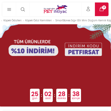
0
Köpek Ödülleri
Köpek Ödül Kemikleri
SmartBones Sığır Etli Mini Düğüm Kemik Köpe
25
02
28
37
:
:
:
gün
saat
dakika
saniye