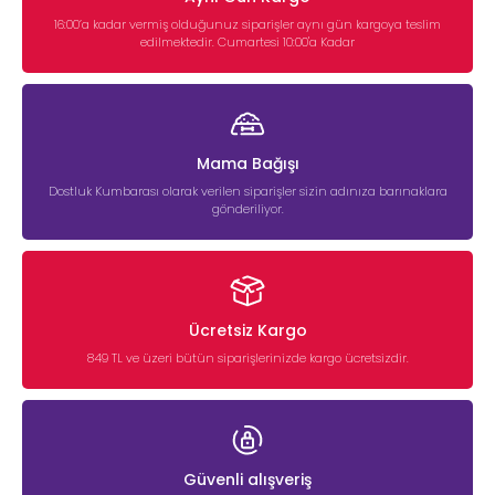
16:00’a kadar vermiş olduğunuz siparişler aynı gün kargoya teslim
edilmektedir. Cumartesi 10:00'a Kadar
Mama Bağışı
Dostluk Kumbarası olarak verilen siparişler sizin adınıza barınaklara
gönderiliyor.
Ücretsiz Kargo
849 TL ve üzeri bütün siparişlerinizde kargo ücretsizdir.
Güvenli alışveriş