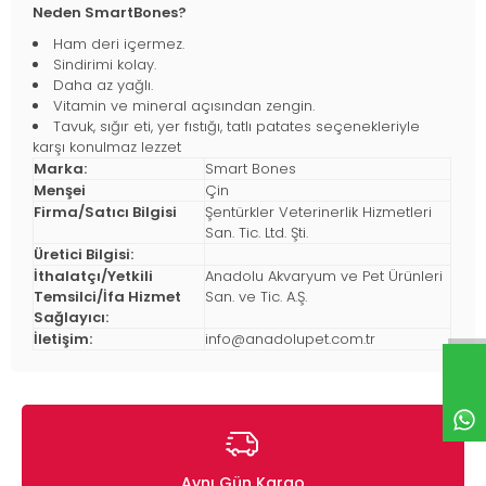
Neden SmartBones?
Ham deri içermez.
Sindirimi kolay.
Daha az yağlı.
Vitamin ve mineral açısından zengin.
Tavuk, sığır eti, yer fıstığı, tatlı patates seçenekleriyle
karşı konulmaz lezzet
Marka:
Smart Bones
Menşei
Çin
Firma/Satıcı Bilgisi
Şentürkler Veterinerlik Hizmetleri
San. Tic. Ltd. Şti.
Üretici Bilgisi:
İthalatçı/Yetkili
Anadolu Akvaryum ve Pet Ürünleri
Temsilci/İfa Hizmet
San. ve Tic. A.Ş.
Sağlayıcı:
İletişim:
info@anadolupet.com.tr
Aynı Gün Kargo