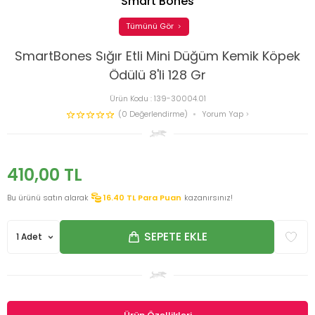
Smart Bones
Tümünü Gör
SmartBones Sığır Etli Mini Düğüm Kemik Köpek
Ödülü 8'li 128 Gr
Ürün Kodu :
139-30004.01
(0 Değerlendirme)
Yorum Yap
410,00
TL
Bu ürünü satın alarak
16.40
TL Para Puan
kazanırsınız!
SEPETE EKLE