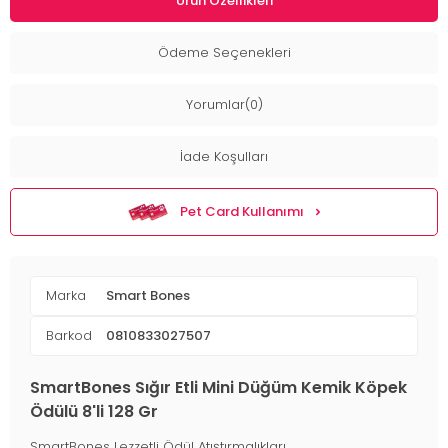
Ürün Özellikleri
Ödeme Seçenekleri
Yorumlar(0)
İade Koşulları
Pet Card Kullanımı
Marka
Smart Bones
Barkod
0810833027507
SmartBones Sığır Etli Mini Düğüm Kemik Köpek
Ödülü 8'li 128 Gr
SmartBones Lezzetli Ödül Atıştırmalıkları