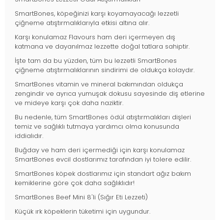
SmartBones, köpeğinizi karşı koyamayacağı lezzetli
çiğneme atıştırmalıklarıyla etkisi altına alır.
Karşı konulamaz Flavours ham deri içermeyen dış
katmana ve dayanılmaz lezzette doğal tatlara sahiptir.
İşte tam da bu yüzden, tüm bu lezzetli SmartBones
çiğneme atıştırmalıklarının sindirimi de oldukça kolaydır.
SmartBones vitamin ve mineral bakımından oldukça
zengindir ve ayrıca yumuşak dokusu sayesinde diş etlerine
ve mideye karşı çok daha naziktir.
Bu nedenle, tüm SmartBones ödül atıştırmalıkları dişleri
temiz ve sağlıklı tutmaya yardımcı olma konusunda
iddialıdır.
Buğday ve ham deri içermediği için karşı konulamaz
SmartBones evcil dostlarımız tarafından iyi tolere edilir.
SmartBones köpek dostlarımız için standart ağız bakım
kemiklerine göre çok daha sağlıklıdır!
SmartBones Beef Mini 8'li (Sığır Eti Lezzeti)
Küçük ırk köpeklerin tüketimi için uygundur.