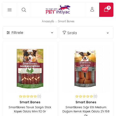
0
Anasayfa
Smart Bones
Filtrele
(0)
(0)
Smart Bones
Smart Bones
SmartBones Tavuk Sargılı Stick
SmartBones Sığır Etli Medium
Köpek Ödülü Mini 112 Gr
Düğüm Kemik Köpek Ödülü 2'li 158
Gr