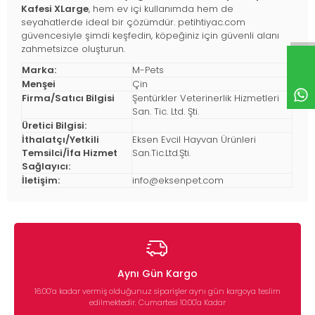
Kafesi XLarge
, hem ev içi kullanımda hem de
seyahatlerde ideal bir çözümdür. petihtiyac.com
güvencesiyle şimdi keşfedin, köpeğiniz için güvenli alanı
zahmetsizce oluşturun.
Marka:
M-Pets
Menşei
Çin
Firma/Satıcı Bilgisi
Şentürkler Veterinerlik Hizmetleri
San. Tic. Ltd. Şti.
Üretici Bilgisi:
İthalatçı/Yetkili
Eksen Evcil Hayvan Ürünleri
Temsilci/İfa Hizmet
San.Tic.Ltd.Şti.
Sağlayıcı:
İletişim:
info@eksenpet.com
Aynı Gün Kargo
16:00’a kadar vermiş olduğunuz siparişler aynı gün kargoya teslim
edilmektedir. Cumartesi 10:00'a Kadar