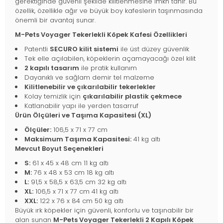
gerektiğinde güvenli şekilde kilitlenmesine imkn tanır. Bu
özellik, özellikle ağır ve büyük boy kafeslerin taşınmasında
önemli bir avantaj sunar.
M-Pets Voyager Tekerlekli Köpek Kafesi Özellikleri
Patentli
SECURO kilit sistemi
ile üst düzey güvenlik
Tek elle açılabilen, köpeklerin açamayacağı özel kilit
2 kapılı tasarım
ile pratik kullanım
Dayanıklı ve sağlam demir tel malzeme
Kilitlenebilir ve çıkarılabilir tekerlekler
Kolay temizlik için
çıkarılabilir plastik çekmece
Katlanabilir yapı ile yerden tasarruf
Ürün Ölçüleri ve Taşıma Kapasitesi (XL)
Ölçüler:
106,5 x 71 x 77 cm
Maksimum Taşıma Kapasitesi:
41 kg altı
Mevcut Boyut Seçenekleri
S:
61 x 45 x 48 cm 11 kg altı
M:
76 x 48 x 53 cm 18 kg altı
L:
91,5 x 58,5 x 63,5 cm 32 kg altı
XL:
106,5 x 71 x 77 cm 41 kg altı
XXL:
122 x 76 x 84 cm 50 kg altı
Büyük ırk köpekler için güvenli, konforlu ve taşınabilir bir
alan sunan
M-Pets Voyager Tekerlekli 2 Kapılı Köpek