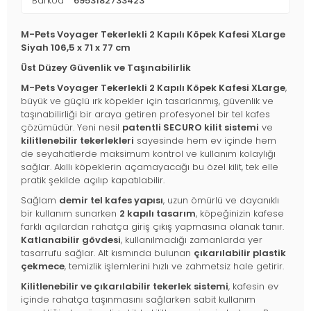
Barkod
6953182733423
M-Pets Voyager Tekerlekli 2 Kapılı Köpek Kafesi XLarge
Siyah 106,5 x 71 x 77 cm
Üst Düzey Güvenlik ve Taşınabilirlik
M-Pets Voyager Tekerlekli 2 Kapılı Köpek Kafesi XLarge
,
büyük ve güçlü ırk köpekler için tasarlanmış, güvenlik ve
taşınabilirliği bir araya getiren profesyonel bir tel kafes
çözümüdür. Yeni nesil
patentli SECURO kilit sistemi
ve
kilitlenebilir tekerlekleri
sayesinde hem ev içinde hem
de seyahatlerde maksimum kontrol ve kullanım kolaylığı
sağlar. Akıllı köpeklerin açamayacağı bu özel kilit, tek elle
pratik şekilde açılıp kapatılabilir.
Sağlam
demir tel kafes yapısı
, uzun ömürlü ve dayanıklı
bir kullanım sunarken
2 kapılı tasarım
, köpeğinizin kafese
farklı açılardan rahatça giriş çıkış yapmasına olanak tanır.
Katlanabilir gövdesi
, kullanılmadığı zamanlarda yer
tasarrufu sağlar. Alt kısmında bulunan
çıkarılabilir plastik
çekmece
, temizlik işlemlerini hızlı ve zahmetsiz hale getirir.
Kilitlenebilir ve çıkarılabilir tekerlek sistemi
, kafesin ev
içinde rahatça taşınmasını sağlarken sabit kullanım