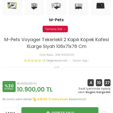
M-Pets
Tümünü Gör
M-Pets Voyager Tekerlekli 2 Kapılı Köpek Kafesi
XLarge Siyah 106x71x76 Cm
Ürün Kodu :
244-52013.04
(0 Değerlendirme)
Yorum Yap
4
:
10
:
26
15.600,00
TL
%30
10.900,00
TL
Saat içerisinde sipariş
INDIRIMLI
verin
bugün kargoda!
Bu ürünü satın alarak
436.00
TL Para Puan
kazanırsınız!