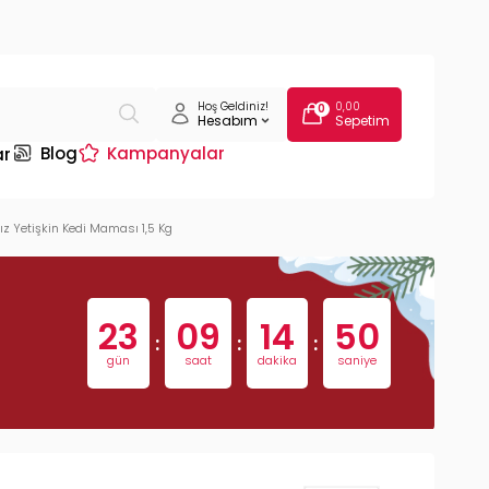
Hoş Geldiniz!
0,00
0
Hesabım
Sepetim
Blog
Kampanyalar
ar
ız Yetişkin Kedi Maması 1,5 Kg
23
09
14
49
:
:
:
gün
saat
dakika
saniye