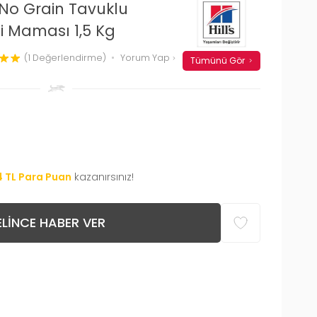
 No Grain Tavuklu
di Maması 1,5 Kg
(1 Değerlendirme)
Yorum Yap
Tümünü Gör
4
TL Para Puan
kazanırsınız!
LINCE HABER VER