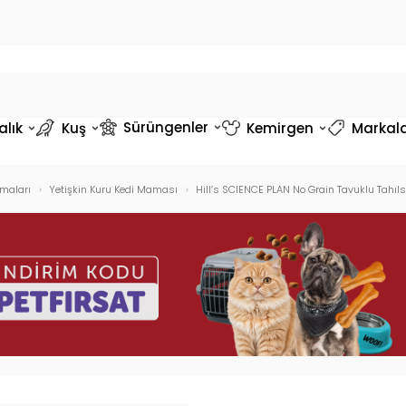
Sürüngenler
alık
Kuş
Kemirgen
Markal
maları
Yetişkin Kuru Kedi Maması
Hill’s SCIENCE PLAN No Grain Tavuklu Tahıls