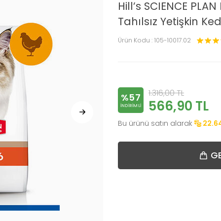
Hill’s SCIENCE PLAN
Tahılsız Yetişkin Ke
Ürün Kodu :
105-10017.02
1.316,00
TL
%57
566,90
TL
INDIRIMLI
Bu ürünü satın alarak
22.6
GE