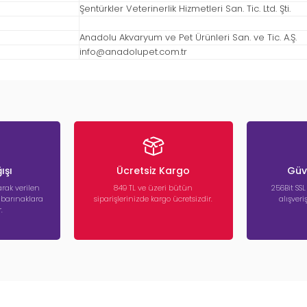
Şentürkler Veterinerlik Hizmetleri San. Tic. Ltd. Şti.
Anadolu Akvaryum ve Pet Ürünleri San. ve Tic. A.Ş.
info@anadolupet.com.tr
ışı
Ücretsiz Kargo
Güve
rak verilen
849 TL ve üzeri bütün
256Bit SSL
a barınaklara
siparişlerinizde kargo ücretsizdir.
alışver
.