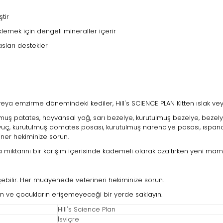
tir
klemek için dengeli mineraller içerir
kasları destekler
 veya emzirme dönemindeki kediler, Hill's SCIENCE PLAN Kitten ıslak 
uş patates, hayvansal yağ, sarı bezelye, kurutulmuş bezelye, bezelye pr
uç, kurutulmuş domates posası, kurutulmuş narenciye posası, ıspanak
ner hekiminize sorun.
ktarını bir karışım içerisinde kademeli olarak azaltırken yeni mama
şebilir. Her muayenede veterineri hekiminize sorun.
n ve çocukların erişemeyeceği bir yerde saklayın.
Hill's Science Plan
İsviçre