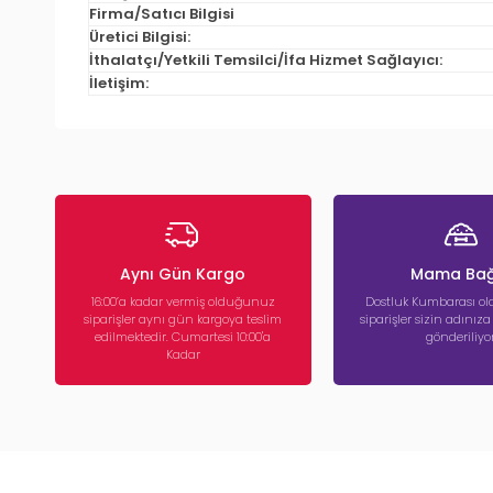
Firma/Satıcı Bilgisi
Üretici Bilgisi:
İthalatçı/Yetkili Temsilci/İfa Hizmet Sağlayıcı:
İletişim:
Aynı Gün Kargo
Mama Bağ
16:00’a kadar vermiş olduğunuz
Dostluk Kumbarası ola
siparişler aynı gün kargoya teslim
siparişler sizin adınız
edilmektedir. Cumartesi 10:00'a
gönderiliyor
Kadar