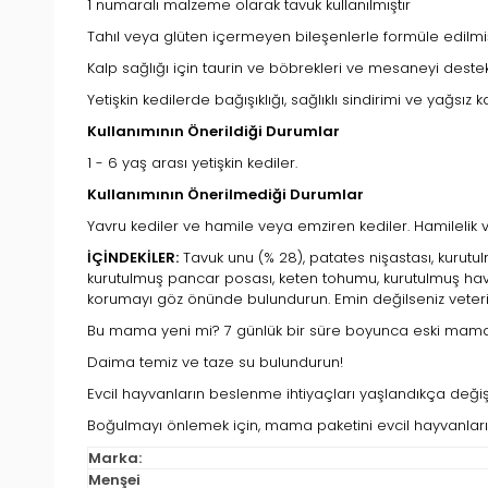
1 numaralı malzeme olarak tavuk kullanılmıştır
Tahıl veya glüten içermeyen bileşenlerle formüle edilmiş
Kalp sağlığı için taurin ve böbrekleri ve mesaneyi deste
Yetişkin kedilerde bağışıklığı, sağlıklı sindirimi ve yağsız 
Kullanımının Önerildiği Durumlar
1 - 6 yaş arası yetişkin kediler.
Kullanımının Önerilmediği Durumlar
Yavru kediler ve hamile veya emziren kediler. Hamilelik
İÇİNDEKİLER:
Tavuk unu (% 28), patates nişastası, kurutulm
kurutulmuş pancar posası, keten tohumu, kurutulmuş hav
korumayı göz önünde bulundurun. Emin değilseniz veteri
Bu mama yeni mi? 7 günlük bir süre boyunca eski mama mi
Daima temiz ve taze su bulundurun!
Evcil hayvanların beslenme ihtiyaçları yaşlandıkça deği
Boğulmayı önlemek için, mama paketini evcil hayvanları
Marka:
Menşei