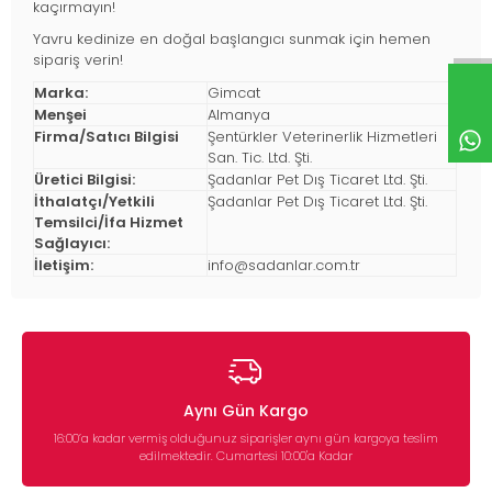
kaçırmayın!
Yavru kedinize en doğal başlangıcı sunmak için hemen
sipariş verin!
Marka:
Gimcat
Menşei
Almanya
Firma/Satıcı Bilgisi
Şentürkler Veterinerlik Hizmetleri
San. Tic. Ltd. Şti.
Üretici Bilgisi:
Şadanlar Pet Dış Ticaret Ltd. Şti.
İthalatçı/Yetkili
Şadanlar Pet Dış Ticaret Ltd. Şti.
Temsilci/İfa Hizmet
Sağlayıcı:
İletişim:
info@sadanlar.com.tr
Aynı Gün Kargo
16:00’a kadar vermiş olduğunuz siparişler aynı gün kargoya teslim
edilmektedir. Cumartesi 10:00'a Kadar