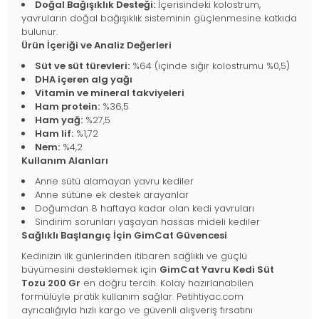
Doğal Bağışıklık Desteği:
İçerisindeki kolostrum,
yavruların doğal bağışıklık sisteminin güçlenmesine katkıda
bulunur.
Ürün İçeriği ve Analiz Değerleri
Süt ve süt türevleri:
%64 (içinde sığır kolostrumu %0,5)
DHA içeren alg yağı
Vitamin ve mineral takviyeleri
Ham protein:
%36,5
Ham yağ:
%27,5
Ham lif:
%1,72
Nem:
%4,2
Kullanım Alanları
Anne sütü alamayan yavru kediler
Anne sütüne ek destek arayanlar
Doğumdan 8 haftaya kadar olan kedi yavruları
Sindirim sorunları yaşayan hassas mideli kediler
Sağlıklı Başlangıç İçin GimCat Güvencesi
Kedinizin ilk günlerinden itibaren sağlıklı ve güçlü
büyümesini desteklemek için
GimCat Yavru Kedi Süt
Tozu 200 Gr
en doğru tercih. Kolay hazırlanabilen
formülüyle pratik kullanım sağlar. Petihtiyac.com
ayrıcalığıyla hızlı kargo ve güvenli alışveriş fırsatını