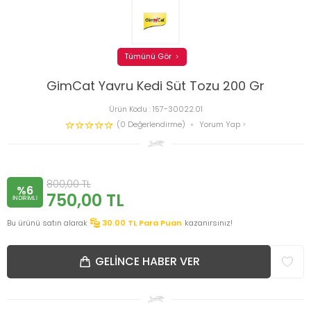
Tümünü Gör
GimCat Yavru Kedi Süt Tozu 200 Gr
Ürün Kodu :
157-30022.01
(0 Değerlendirme)
Yorum Yap
800,00
TL
%6
750,00
TL
INDIRIMLI
Bu ürünü satın alarak
30.00
TL Para Puan
kazanırsınız!
GELINCE HABER VER