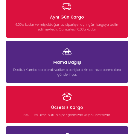
Aynı Gün Kargo
16:00’a kadar vermiş olduğunuz siparişler aynı gün kargoya teslim
edilmektedir. Cumartesi 10:00'a Kadar
Mama Bağışı
Dostluk Kumbarası olarak verilen siparişler sizin adınıza barınaklara
gönderiliyor.
Ücretsiz Kargo
849 TL ve üzeri bütün siparişlerinizde kargo ücretsizdir.