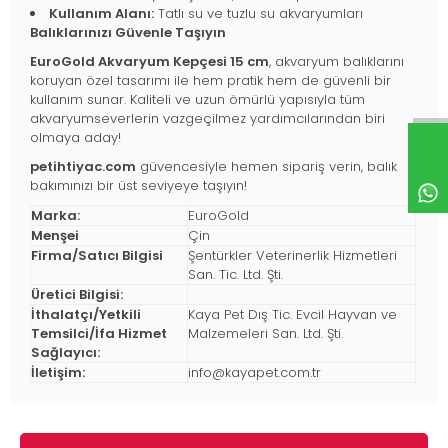
Kullanım Alanı:
Tatlı su ve tuzlu su akvaryumları
Balıklarınızı Güvenle Taşıyın
EuroGold Akvaryum Kepçesi 15 cm
, akvaryum balıklarını
koruyan özel tasarımı ile hem pratik hem de güvenli bir
kullanım sunar. Kaliteli ve uzun ömürlü yapısıyla tüm
akvaryumseverlerin vazgeçilmez yardımcılarından biri
olmaya aday!
petihtiyac.com
güvencesiyle hemen sipariş verin, balık
bakımınızı bir üst seviyeye taşıyın!
Marka:
EuroGold
Menşei
Çin
Firma/Satıcı Bilgisi
Şentürkler Veterinerlik Hizmetleri
San. Tic. Ltd. Şti.
Üretici Bilgisi:
İthalatçı/Yetkili
Kaya Pet Dış Tic. Evcil Hayvan ve
Temsilci/İfa Hizmet
Malzemeleri San. Ltd. Şti.
Sağlayıcı:
İletişim:
info@kayapet.com.tr