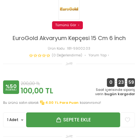
Tümünü Gör
EuroGold Akvaryum Kepçesi 15 Cm 6 İnch
Ürün Kodu :
181-59002.03
(0 Değerlendirme)
Yorum Yap
0
:
23
:
59
200,00
TL
%50
100,00
TL
Saat içerisinde sipariş
INDIRIMLI
verin
bugün kargoda!
Bu ürünü satın alarak
4.00
TL Para Puan
kazanırsınız!
SEPETE EKLE