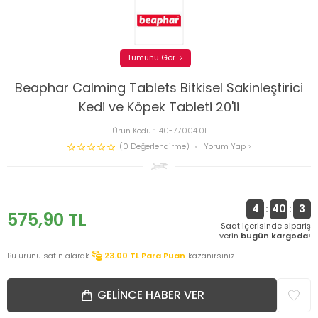
Tümünü Gör
Beaphar Calming Tablets Bitkisel Sakinleştirici
Kedi ve Köpek Tableti 20'li
Ürün Kodu :
140-77004.01
(0 Değerlendirme)
Yorum Yap
4
:
40
:
2
575,90
TL
Saat içerisinde sipariş
verin
bugün kargoda!
Bu ürünü satın alarak
23.00
TL Para Puan
kazanırsınız!
GELINCE HABER VER