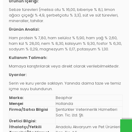
Ürünün İçeriği:
Sebze türevleri (melisa otu % 16,00, biberiye % 8,1, limon
ağacı çiçeği % 4,9, şerbetçiotu % 3,3), süt ve süt türevleri,
mineraller, tahıllar.
Ürünün Analizi:
Ham protein % 7,80, ham selüloz % 5,90, ham yağ % 2,60,
ham kül % 28,00, nem % 8,30, kalsiyum % 9,30, fosfor % 6,30,
sodyum % 0,29, magnezyum % 0,17, potasyum % 1,30.
Kullanım Talimatı:
Mamaya karıştırılarak veya direkt olarak verilebilmektedir.
Uyarılar:
Serin ve kuru yerde saklayın. Yanında daima taze ve temiz
içme suyu bulundurun.
Marka:
Beaphar
Menşei
Hollanda
Firma/Satıcı Bilgisi
Şentürkler Veterinerlik Hizmetleri
San. Tic. Ltd. Şti.
Üretici Bilgisi:
İthalatçı/Yetkili
Anadolu Akvaryum ve Pet Ürünleri