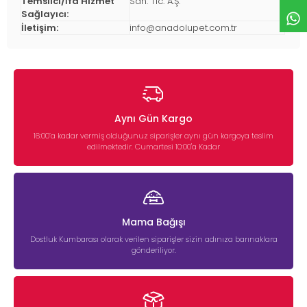
Temsilci/İfa Hizmet
San. Tic. A.Ş.
Sağlayıcı:
İletişim:
info@anadolupet.com.tr
Aynı Gün Kargo
16:00’a kadar vermiş olduğunuz siparişler aynı gün kargoya teslim
edilmektedir. Cumartesi 10:00'a Kadar
Mama Bağışı
Dostluk Kumbarası olarak verilen siparişler sizin adınıza barınaklara
gönderiliyor.