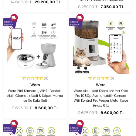
34.600,00 TL
29.200,00 TL
8.250,00 TL
7.350,00 TL
(0)
(0)
Wero
Wero
Wero 2in1 Kameralı, Wi-Fi Destekli
Wero Akıllı Kedi Köpek Mama Kabı
Akıllı Otomatik Kedi & Köpek Mama
Pro 1080p Ayarlanabilir Kamera
ve Su Kabı Seti
Wifi Kontrol Pet Feeder Metal Kase
Beyaz 6 Lt
9.625,00 TL
8.600,00 TL
9.625,00 TL
8.600,00 TL