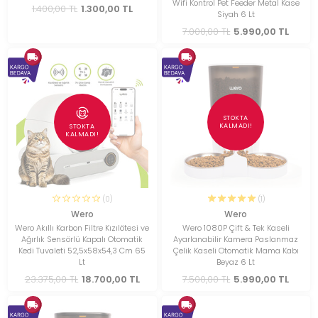
Wifi Kontrol Pet Feeder Metal Kase
1.400,00 TL
1.300,00 TL
Siyah 6 Lt
7.000,00 TL
5.990,00 TL
STOKTA
KALMADI!
STOKTA
KALMADI!
(0)
(1)
Wero
Wero
Wero Akıllı Karbon Filtre Kızılötesi ve
Wero 1080P Çift & Tek Kaseli
Ağırlık Sensörlü Kapalı Otomatik
Ayarlanabilir Kamera Paslanmaz
Kedi Tuvaleti 52,5x58x54,3 Cm 65
Çelik Kaseli Otomatik Mama Kabı
Lt
Beyaz 6 Lt
23.375,00 TL
18.700,00 TL
7.500,00 TL
5.990,00 TL