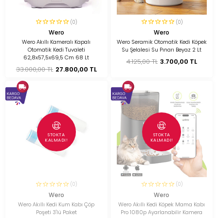
(0)
(0)
Wero
Wero
Wero Akıllı Kameralı Kapalı
Wero Seramik Otomatik Kedi Köpek
Otomatik Kedi Tuvaleti
Su Şelalesi Su Pınarı Beyaz 2 Lt
62,8x57,5x69,5 Cm 68 Lt
4.125,00 TL
3.700,00 TL
33.000,00 TL
27.800,00 TL
STOKTA
STOKTA
KALMADI!
KALMADI!
(0)
(0)
Wero
Wero
Wero Akıllı Kedi Kum Kabı Çöp
Wero Akıllı Kedi Köpek Mama Kabı
Poşeti 3'lü Paket
Pro 1080p Ayarlanabilir Kamera