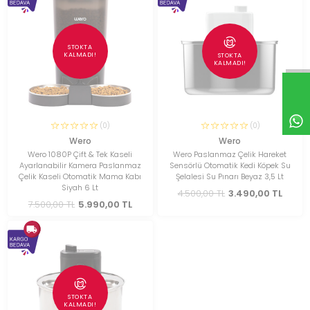
STOKTA
KALMADI!
STOKTA
KALMADI!
(0)
(0)
Wero
Wero
Wero 1080P Çift & Tek Kaseli
Wero Paslanmaz Çelik Hareket
Ayarlanabilir Kamera Paslanmaz
Sensörlü Otomatik Kedi Köpek Su
Çelik Kaseli Otomatik Mama Kabı
Şelalesi Su Pınarı Beyaz 3,5 Lt
Siyah 6 Lt
4.500,00 TL
3.490,00 TL
7.500,00 TL
5.990,00 TL
STOKTA
KALMADI!