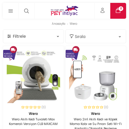
0
Anasayfa
Wero
Filtrele
(0)
(0)
Wero
Wero
Wero Akıllı Kedi Tuvaleti Max
Wero 2in1 Akıllı Kedi ve Köpek
Kameralı Versiyon CLB MAXCAM
Mama Kabı ve Su Pınarı Seti Wi-Fi
Kontrollü Otomatik Besleme