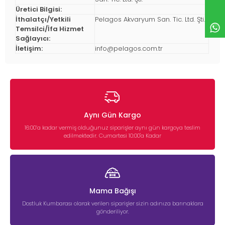
Üretici Bilgisi:
İthalatçı/Yetkili
Pelagos Akvaryum San. Tic. Ltd. Şti.
Temsilci/İfa Hizmet
Sağlayıcı:
İletişim:
info@pelagos.com.tr
Aynı Gün Kargo
16:00’a kadar vermiş olduğunuz siparişler aynı gün kargoya teslim
edilmektedir. Cumartesi 10:00'a Kadar
Mama Bağışı
Dostluk Kumbarası olarak verilen siparişler sizin adınıza barınaklara
gönderiliyor.