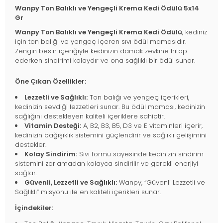
Wanpy Ton Balıklı ve Yengeçli Krema Kedi Ödülü 5x14
Gr
Wanpy Ton Balıklı ve Yengeçli Krema Kedi Ödülü
, kediniz
için ton balığı ve yengeç içeren sıvı ödül mamasıdır.
Zengin besin içeriğiyle kedinizin damak zevkine hitap
ederken sindirimi kolaydır ve ona sağlıklı bir ödül sunar.
Öne Çıkan Özellikler:
Lezzetli ve Sağlıklı:
Ton balığı ve yengeç içerikleri,
kedinizin sevdiği lezzetleri sunar. Bu ödül maması, kedinizin
sağlığını destekleyen kaliteli içeriklere sahiptir.
Vitamin Desteği:
A, B2, B3, B5, D3 ve E vitaminleri içerir,
kedinizin bağışıklık sistemini güçlendirir ve sağlıklı gelişimini
destekler.
Kolay Sindirim:
Sıvı formu sayesinde kedinizin sindirim
sistemini zorlamadan kolayca sindirilir ve gerekli enerjiyi
sağlar.
Güvenli, Lezzetli ve Sağlıklı:
Wanpy, “Güvenli Lezzetli ve
Sağlıklı” misyonu ile en kaliteli içerikleri sunar.
İçindekiler: