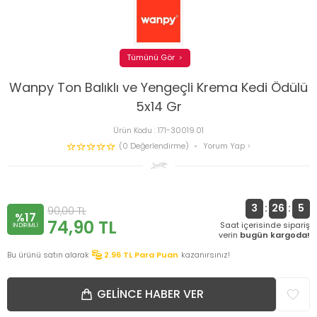
Tümünü Gör
Wanpy Ton Balıklı ve Yengeçli Krema Kedi Ödülü
5x14 Gr
Ürün Kodu :
171-30019.01
(0 Değerlendirme)
Yorum Yap
3
:
26
:
5
90,00
TL
%17
74,90
TL
Saat içerisinde sipariş
INDIRIMLI
verin
bugün kargoda!
Bu ürünü satın alarak
2.96
TL Para Puan
kazanırsınız!
GELINCE HABER VER