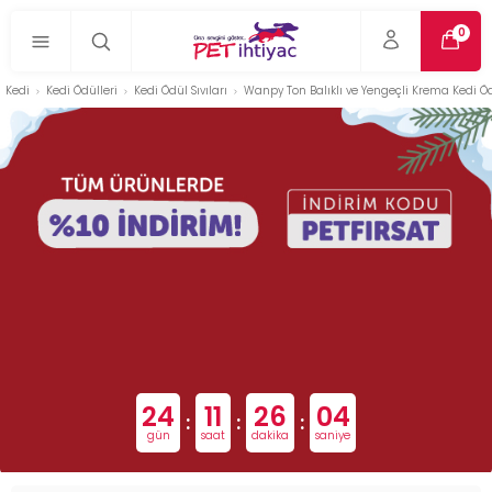
0
Kedi
Kedi Ödülleri
Kedi Ödül Sıvıları
Wanpy Ton Balıklı ve Yengeçli Krema Kedi Öd
24
11
26
03
:
:
:
gün
saat
dakika
saniye