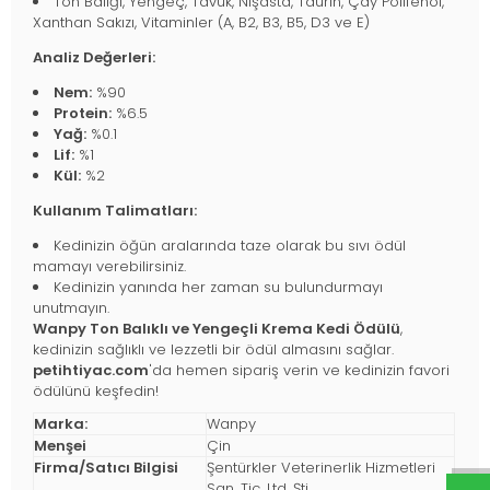
Ton Balığı, Yengeç, Tavuk, Nişasta, Taurin, Çay Polifenol,
Xanthan Sakızı, Vitaminler (A, B2, B3, B5, D3 ve E)
Analiz Değerleri:
Nem:
%90
Protein:
%6.5
Yağ:
%0.1
Lif:
%1
Kül:
%2
Kullanım Talimatları:
Kedinizin öğün aralarında taze olarak bu sıvı ödül
mamayı verebilirsiniz.
Kedinizin yanında her zaman su bulundurmayı
unutmayın.
Wanpy Ton Balıklı ve Yengeçli Krema Kedi Ödülü
,
kedinizin sağlıklı ve lezzetli bir ödül almasını sağlar.
petihtiyac.com
'da hemen sipariş verin ve kedinizin favori
ödülünü keşfedin!
Marka:
Wanpy
Menşei
Çin
Firma/Satıcı Bilgisi
Şentürkler Veterinerlik Hizmetleri
San. Tic. Ltd. Şti.