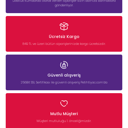
Dostluk Kumbarası olarak verilen siparişler sizin adınıza barınaklara
gönderiliyor.
Ücretsiz Kargo
849 TL ve üzeri bütün siparişlerinizde kargo ücretsizdir.
Güvenli alışveriş
256Bit SSL Sertifikası ile güvenli alışveriş Petihtiyac.com’da
Mutlu Müşteri
Müşteri mutluluğu 1. önceliğimizdir.