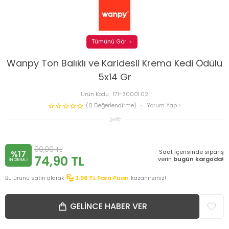
Tümünü Gör
Wanpy Ton Balıklı ve Karidesli Krema Kedi Ödülü
5x14 Gr
Ürün Kodu :
171-30001.02
(0 Değerlendirme)
Yorum Yap
90,00
TL
Saat içerisinde sipariş
%17
74,90
TL
verin
bugün kargoda!
INDIRIMLI
Bu ürünü satın alarak
2.96
TL Para Puan
kazanırsınız!
GELINCE HABER VER