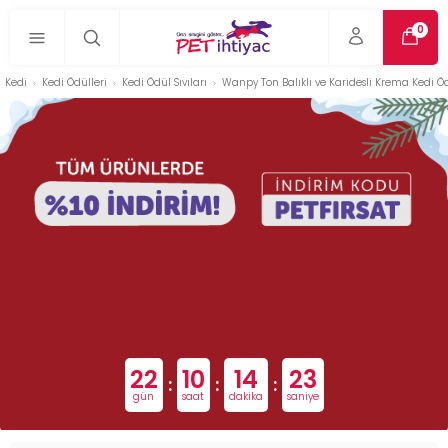
0
Kedi
Kedi Ödülleri
Kedi Ödül Sıvıları
Wanpy Ton Balıklı ve Karidesli Krema Kedi Ö
22
10
14
22
:
:
:
gün
saat
dakika
saniye