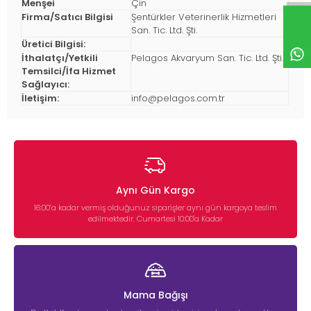
Menşei
Çin
Firma/Satıcı Bilgisi
Şentürkler Veterinerlik Hizmetleri
San. Tic. Ltd. Şti.
Üretici Bilgisi:
İthalatçı/Yetkili
Pelagos Akvaryum San. Tic. Ltd. Şti.
Temsilci/İfa Hizmet
Sağlayıcı:
İletişim:
info@pelagos.com.tr
Aynı Gün Kargo
16:00’a kadar vermiş olduğunuz siparişler aynı gün kargoya teslim
edilmektedir. Cumartesi 10:00'a Kadar
Mama Bağışı