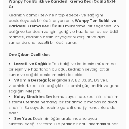
Wanpy Ton Balıklı ve Karidesli Krema Kedi Ödülü 5x14
Gr
Kedinizin damak zevkine hitap edecek ve sağlığını
destekleyecek bir ödül arıyorsanız,
Wanpy Ton Balıklı ve
Karidesli Krema Kedi Ödülü
mükemmel bir seçenek! Ton
balığı ve karidesin zengin içeriğiyle hazırlanan bu sıvı ödül
maması, kedinizin besin ihtiyaçlarını karşılar ve aynı
zamanda ona lezzetli bir ödül sunar.
Öne Çıkan Özellikler:
Lezzetli ve Sağlıklı:
Ton balığı ve karidesin mükemmel
birleşimiyle hazırlanan bu ödül, kedinizin sevdiği tatları
sunar ve sağlıklı beslenmesini destekler.
Vitamin Desteği:
İçeriğindeki A, B2, B3, B5, D3 ve E
vitaminleri, kedinizin bağışıklık sistemini güçlendirir ve genel
sağlığını iyileştirir.
Kolay Sindirim:
Sıvı formu sayesinde, kedinizin sindirim
sistemi üzerinde herhangi bir zorlanma olmadan kolayca
sindirilir. Bu sayede, kediniz gerekli enerjiyi rahatlıkla elde
eder.
Sıvı Yapı:
Kedinizin öğün aralarında kolayca
tüketebileceği sıvı formu ile pratik bir ödül alternatifi sunar.