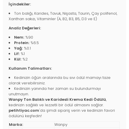
İçindekiler:
Ton balığı, Karides, Tavuk, Nişasta, Taurin, Çay polifenol,
Xanthan sakızı, Vitaminler (A, B2, B3, B5, D3 ve E)
Analiz Değerleri:
Nem:
%90
Protein:
%6.5
Yağ:
%0.1
Lif:
%1
Kül:
%2
Kullanım Talimatları:
Kedinizin öğün aralarında bu sıvı ödül mamayı taze
olarak verebilirsiniz.
Kedinizin yanında her zaman su bulundurmayı
unutmayın.
Wanpy Ton Balıklı ve Karidesli Krema Kedi Ödülü
,
kedinizin sağlıklı ve lezzetli bir ödül almasını sağlar.
petihtiyac.com
'da şimdi sipariş verin ve kedinizin favori
ödülünü keşfedin!
Marka:
Wanpy