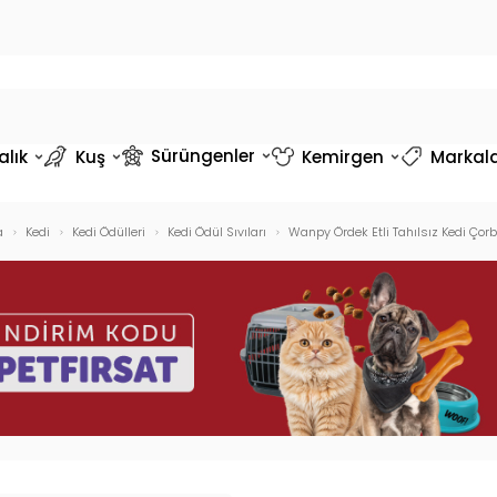
Sürüngenler
alık
Kuş
Kemirgen
Markal
a
Kedi
Kedi Ödülleri
Kedi Ödül Sıvıları
Wanpy Ördek Etli Tahılsız Kedi Çor