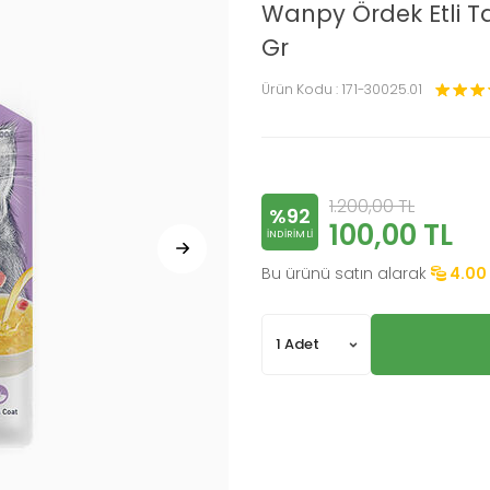
Wanpy Ördek Etli Ta
Gr
Ürün Kodu :
171-30025.01
1.200,00
TL
%92
100,00
TL
INDIRIMLI
Bu ürünü satın alarak
4.00