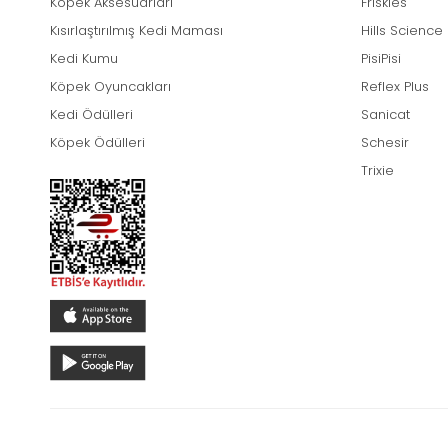
Köpek Aksesuarları
Friskies
Kısırlaştırılmış Kedi Maması
Hills Science
Kedi Kumu
PisiPisi
Köpek Oyuncakları
Reflex Plus
Kedi Ödülleri
Sanicat
Köpek Ödülleri
Schesir
Trixie