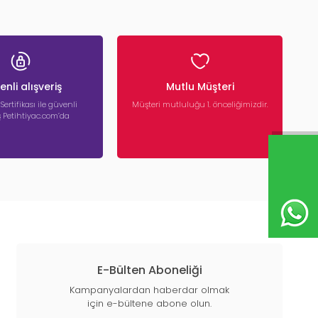
nli alışveriş
Mutlu Müşteri
 Sertifikası ile güvenli
Müşteri mutluluğu 1. önceliğimizdir.
iş Petihtiyac.com’da
E-Bülten Aboneliği
Kampanyalardan haberdar olmak
için e-bültene abone olun.