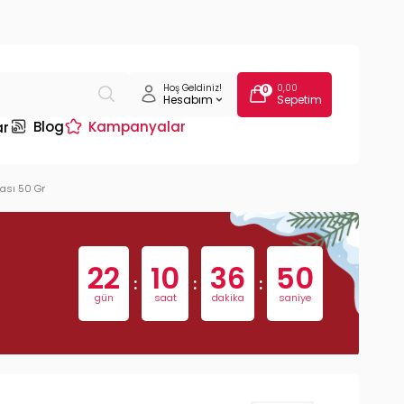
Hoş Geldiniz!
0,00
0
Hesabım
Sepetim
Blog
Kampanyalar
ar
bası 50 Gr
22
10
36
49
:
:
:
gün
saat
dakika
saniye