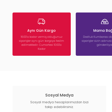
Aynı Gün Kargo
Mama Bağ
16:00’a kadar vermiş olduğunuz
Dostluk Kumbarası ola
siparişler aynı gün kargoya teslim
siparişler sizin adınız
edilmektedir. Cumartesi 10:00'a
gönderiliyor
Kadar
Sosyal Medya
Sosyal medya hesaplarımızdan bizi
takip edebilirsiniz.