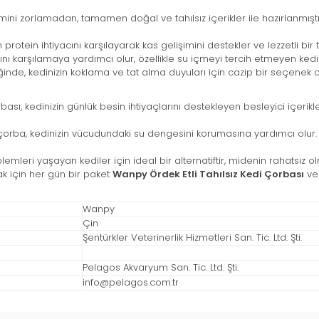
mini zorlamadan, tamamen doğal ve tahılsız içerikler ile hazırlanmıştır
n protein ihtiyacını karşılayarak kas gelişimini destekler ve lezzetli bir 
ını karşılamaya yardımcı olur, özellikle su içmeyi tercih etmeyen kedi
ğinde, kedinizin koklama ve tat alma duyuları için cazip bir seçenek o
sı, kedinizin günlük besin ihtiyaçlarını destekleyen besleyici içeriklere
rba, kedinizin vücudundaki su dengesini korumasına yardımcı olur. B
lemleri yaşayan kediler için ideal bir alternatiftir, midenin rahatsız o
ak için her gün bir paket
Wanpy Ördek Etli Tahılsız Kedi Çorbası
ver
Wanpy
Çin
Şentürkler Veterinerlik Hizmetleri San. Tic. Ltd. Şti.
Pelagos Akvaryum San. Tic. Ltd. Şti.
info@pelagos.com.tr