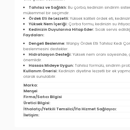
Tahılsız ve Sağlıklı:
Bu çorba, kedinizin sindirim siste
mükemmel bir seçimdir.
Ördek Eti ile Lezzetli:
Yüksek kaliteli ördek eti, kedinizi
Yüksek Nem İçeriği:
Çorba formu, kedinizin su ihtiyac
Kedinizin Duyularına Hitap Eder:
Sıcak servis edildi
Faydaları:
Dengeli Beslenme:
Wanpy Ördek Etli Tahılsız Kedi Çorba
beslenmesini destekler.
Hidratasyon Desteği:
Yüksek nem oranı sayesinde, ço
önemlidir.
Hassas Mideye Uygun:
Tahılsız formülü, sindirim prob
Kullanım Önerisi:
Kedinizin diyetine lezzetli bir ek yapm
olarak sunulabilir.
Marka:
Menşei
Firma/Satıcı Bilgisi
Üretici Bilgisi:
İthalatçı/Yetkili Temsilci/İfa Hizmet Sağlayıcı:
İletişim: