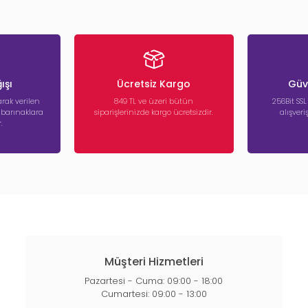
ışı
Ücretsiz Kargo
Güve
rak verilen
849 TL ve üzeri bütün
256Bit SSL
a barınaklara
siparişlerinizde kargo ücretsizdir.
alışver
.
Müşteri Hizmetleri
Pazartesi - Cuma: 09:00 - 18:00
Cumartesi: 09:00 - 13:00