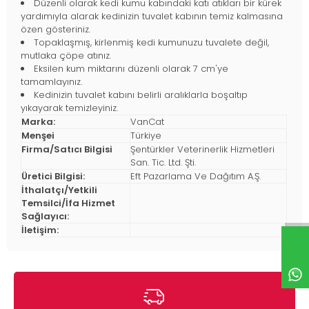
Düzenli olarak kedi kumu kabındaki katı atıkları bir kürek
yardımıyla alarak kedinizin tuvalet kabının temiz kalmasına
özen gösteriniz.
Topaklaşmış, kirlenmiş kedi kumunuzu tuvalete değil,
mutlaka çöpe atınız.
Eksilen kum miktarını düzenli olarak 7 cm'ye
tamamlayınız.
Kedinizin tuvalet kabını belirli aralıklarla boşaltıp
yıkayarak temizleyiniz.
Marka:
VanCat
Menşei
Türkiye
Firma/Satıcı Bilgisi
Şentürkler Veterinerlik Hizmetleri
San. Tic. Ltd. Şti.
Üretici Bilgisi:
Eft Pazarlama Ve Dağıtım A.Ş.
İthalatçı/Yetkili
Temsilci/İfa Hizmet
Sağlayıcı:
İletişim: