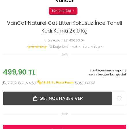
VanCat
Tümünü Gör
VanCat Natürel Cat Litter Kokusuz İnce Taneli
Kedi Kumu 2x10 Kg
Ürün Kodu :
123-40000.04
(0 Değerlendirme)
Yorum Yap
499,90
TL
Saat içerisinde sipariş
verin
bugün kargoda!
Bu ürünü satın alarak
19.96
TL Para Puan
kazanırsınız!
GELINCE HABER VER