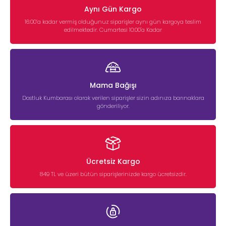
Aynı Gün Kargo
16:00’a kadar vermiş olduğunuz siparişler aynı gün kargoya teslim
edilmektedir. Cumartesi 10:00'a Kadar
Mama Bağışı
Dostluk Kumbarası olarak verilen siparişler sizin adınıza barınaklara
gönderiliyor.
Ücretsiz Kargo
849 TL ve üzeri bütün siparişlerinizde kargo ücretsizdir.