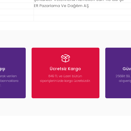
Eft Pazarlama Ve Dağıtım A.Ş.
ışı
Ücretsiz Kargo
Güve
rak verilen
849 TL ve üzeri bütün
256Bit SSL
a barınaklara
siparişlerinizde kargo ücretsizdir.
alışver
.