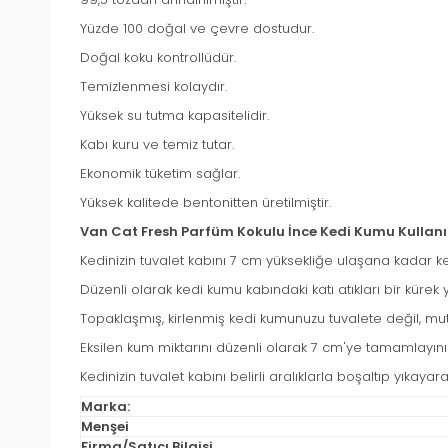
Yüzde 100 doğal ve çevre dostudur.
Doğal koku kontrollüdür.
Temizlenmesi kolaydır.
Yüksek su tutma kapasitelidir.
Kabı kuru ve temiz tutar.
Ekonomik tüketim sağlar.
Yüksek kalitede bentonitten üretilmiştir.
Van Cat Fresh Parfüm Kokulu İnce Kedi Kumu Kullan
Kedinizin tuvalet kabını 7 cm yüksekliğe ulaşana kadar k
Düzenli olarak kedi kumu kabındaki katı atıkları bir kürek
Topaklaşmış, kirlenmiş kedi kumunuzu tuvalete değil, mut
Eksilen kum miktarını düzenli olarak 7 cm'ye tamamlayını
Kedinizin tuvalet kabını belirli aralıklarla boşaltıp yıkayara
Marka:
Menşei
Firma/Satıcı Bilgisi