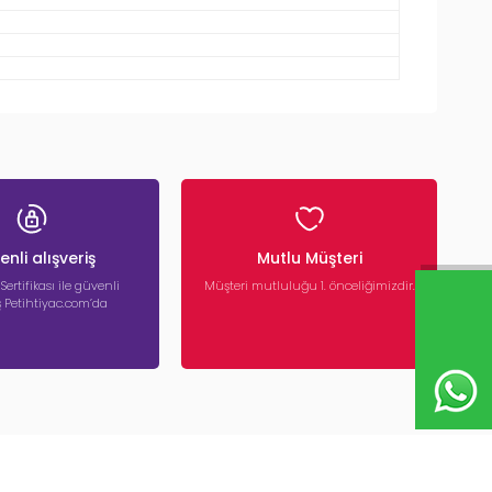
nli alışveriş
Mutlu Müşteri
 Sertifikası ile güvenli
Müşteri mutluluğu 1. önceliğimizdir.
iş Petihtiyac.com’da