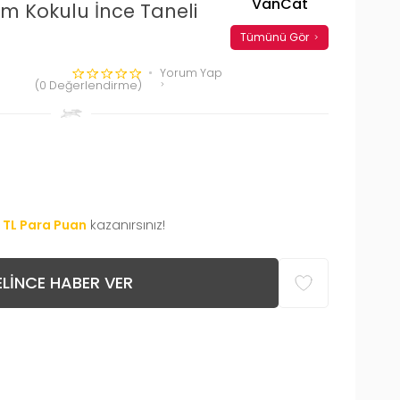
VanCat
m Kokulu İnce Taneli
Tümünü Gör
Yorum Yap
(0 Değerlendirme)
TL Para Puan
kazanırsınız!
LINCE HABER VER