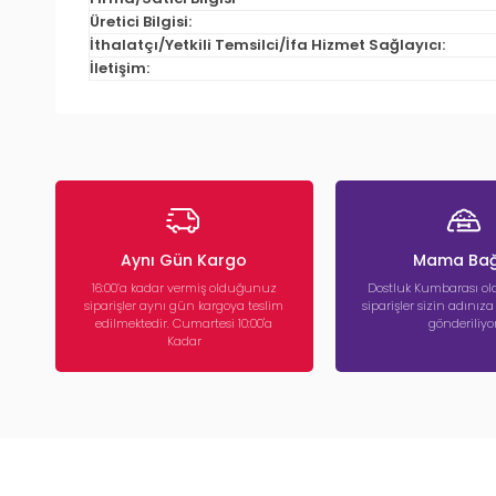
Üretici Bilgisi:
İthalatçı/Yetkili Temsilci/İfa Hizmet Sağlayıcı:
İletişim:
Aynı Gün Kargo
Mama Bağ
16:00’a kadar vermiş olduğunuz
Dostluk Kumbarası ola
siparişler aynı gün kargoya teslim
siparişler sizin adınız
edilmektedir. Cumartesi 10:00'a
gönderiliyor
Kadar