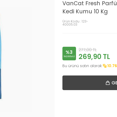
VanCat Fresh Parfü
Kedi Kumu 10 Kg
Ürün Kodu :
123-
40005.03
277,00
TL
%3
269,90
TL
INDIRIMLI
Bu ürünü satın alarak
10.76
GE