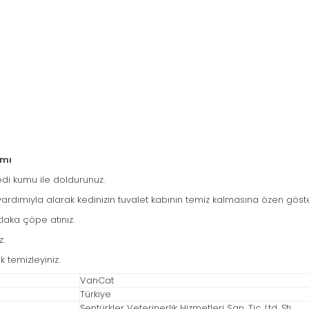
ımı
edi kumu ile doldurunuz.
 yardımıyla alarak kedinizin tuvalet kabının temiz kalmasına özen göste
laka çöpe atınız.
z.
k temizleyiniz.
VanCat
Türkiye
Şentürkler Veterinerlik Hizmetleri San. Tic. Ltd. Şti.