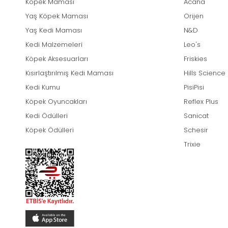
Köpek Maması
Acana
Yaş Köpek Maması
Orijen
Yaş Kedi Maması
N&D
Kedi Malzemeleri
Leo's
Köpek Aksesuarları
Friskies
Kısırlaştırılmış Kedi Maması
Hills Science
Kedi Kumu
PisiPisi
Köpek Oyuncakları
Reflex Plus
Kedi Ödülleri
Sanicat
Köpek Ödülleri
Schesir
Trixie