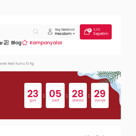
Hoş Geldiniz!
0,00
0
Hesabım
Sepetim
Blog
Kampanyalar
ar
aneli Kedi Kumu 10 Kg
23
05
28
28
:
:
:
gün
saat
dakika
saniye